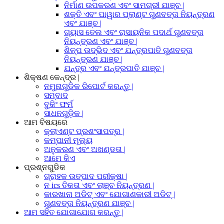
ନିର୍ମାଣ ଉପକରଣ ଏବଂ ସାମଗ୍ରୀ ଯାଞ୍ଚ |
ଶକ୍ତି ଏବଂ ପାୱାର ପ୍ଲାଣ୍ଟ ଗୁଣବତ୍ତା ନିୟନ୍ତ୍ରଣ
ଏବଂ ଯାଞ୍ଚ |
ଗ୍ୟାସ ତେଲ ଏବଂ ରାସାୟନିକ ପଦାର୍ଥ ଗୁଣବତ୍ତା
ନିୟନ୍ତ୍ରଣ ଏବଂ ଯାଞ୍ଚ |
ଶିଳ୍ପ ଉଦ୍ଭିଦ ଏବଂ ଯନ୍ତ୍ରପାତି ଗୁଣବତ୍ତା
ନିୟନ୍ତ୍ରଣ ଯାଞ୍ଚ |
ଯନ୍ତ୍ର ଏବଂ ଯନ୍ତ୍ରପାତି ଯାଞ୍ଚ |
ଶିକ୍ଷଣ କେନ୍ଦ୍ର |
ନମୁନାଗୁଡିକ ରିପୋର୍ଟ କରନ୍ତୁ |
ସମ୍ବାଦ
ବୁକିଂ ଫର୍ମ
ସାଧନଗୁଡ଼ିକ |
ଆମ ବିଷୟରେ
କ୍ଲାଏଣ୍ଟ ପ୍ରଶଂସାପତ୍ର |
କମ୍ପାନୀ ମୂଲ୍ୟ
ଅନୁକରଣ ଏବଂ ଅଖଣ୍ଡତା |
ଆମେ କିଏ
ପ୍ରଶ୍ନଗୁଡିକ
ଗ୍ରାହକ ଉତ୍ପାଦ ପରୀକ୍ଷା |
ନ ics ତିକତା ଏବଂ ଲାଞ୍ଚ ନିୟନ୍ତ୍ରଣ |
କାରଖାନା ଅଡିଟ୍ ଏବଂ ଯୋଗାଣକାରୀ ଅଡିଟ୍ |
ଗୁଣବତ୍ତା ନିୟନ୍ତ୍ରଣ ଯାଞ୍ଚ |
ଆମ ସହିତ ଯୋଗାଯୋଗ କରନ୍ତୁ |