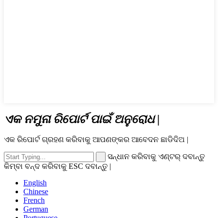
ଏକ ନମୁନା ରିପୋର୍ଟ ପାଇଁ ଅନୁରୋଧ |
ଏକ ରିପୋର୍ଟ ଗ୍ରହଣ କରିବାକୁ ଆପଣଙ୍କର ଆବେଦନ ଛାଡିଦିଅ |
ସନ୍ଧାନ କରିବାକୁ ଏଣ୍ଟର୍ ଦବାନ୍ତୁ
କିମ୍ବା ବନ୍ଦ କରିବାକୁ ESC ଦବାନ୍ତୁ |
English
Chinese
French
German
Portuguese