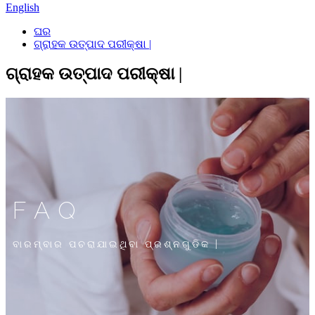
English
ଘର
ଗ୍ରାହକ ଉତ୍ପାଦ ପରୀକ୍ଷା |
ଗ୍ରାହକ ଉତ୍ପାଦ ପରୀକ୍ଷା |
FAQ
ବାରମ୍ବାର ପଚରାଯାଇଥିବା ପ୍ରଶ୍ନଗୁଡିକ |