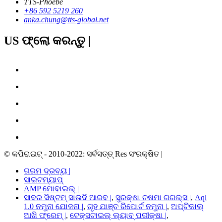
TTS-Phoebe
+86 592 5219 260
anka.chung@tts-global.net
US ଫ୍ଲୋ କରନ୍ତୁ |
© କପିରାଇଟ୍ - 2010-2022: ସର୍ବସତ୍ତ୍ Res ସଂରକ୍ଷିତ |
ଗରମ ଦ୍ରବ୍ୟ |
ସାଇଟମ୍ୟାପ୍
AMP ମୋବାଇଲ୍ |
ସାବର ସିଷ୍ଟମ୍ ସାଉଦି ଆରବ |
,
ସୁରକ୍ଷା ଚଷମା ଗଗଲ୍ସ |
,
Aql
1.0 ନମୁନା ଯୋଜନା |
,
ଗୃହ ଯାଞ୍ଚ ରିପୋର୍ଟ ନମୁନା |
,
ଅପ୍ଟିକାଲ୍
ଆଖି ଫ୍ରେମ୍ |
,
ଟେକ୍ସଟାଇଲ୍ ଲ୍ୟାବ୍ ପରୀକ୍ଷା |
,