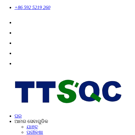
+86 592 5219 260
ଘର
ଆମର ସେବାଗୁଡିକ
ଯାଞ୍ଚ
ପରୀକ୍ଷା