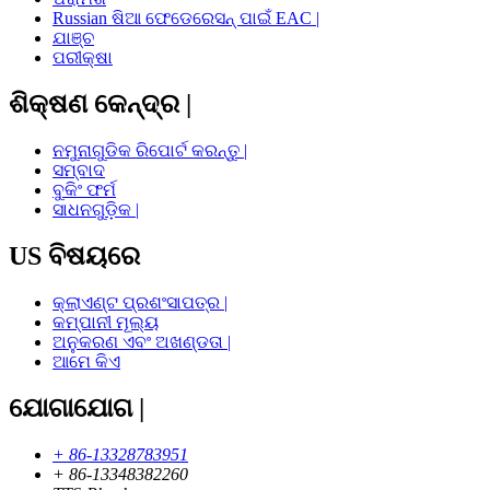
Russian ଷିଆ ଫେଡେରେସନ୍ ପାଇଁ EAC |
ଯାଞ୍ଚ
ପରୀକ୍ଷା
ଶିକ୍ଷଣ କେନ୍ଦ୍ର |
ନମୁନାଗୁଡିକ ରିପୋର୍ଟ କରନ୍ତୁ |
ସମ୍ବାଦ
ବୁକିଂ ଫର୍ମ
ସାଧନଗୁଡ଼ିକ |
US ବିଷୟରେ
କ୍ଲାଏଣ୍ଟ ପ୍ରଶଂସାପତ୍ର |
କମ୍ପାନୀ ମୂଲ୍ୟ
ଅନୁକରଣ ଏବଂ ଅଖଣ୍ଡତା |
ଆମେ କିଏ
ଯୋଗାଯୋଗ |
+ 86-13328783951
+ 86-13348382260