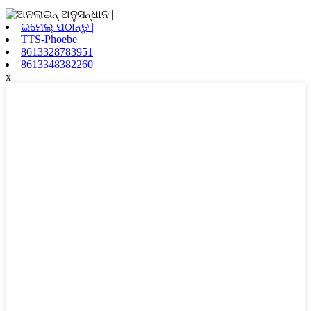
ଇମେଲ୍ ପଠାନ୍ତୁ |
TTS-Phoebe
8613328783951
8613348382260
x