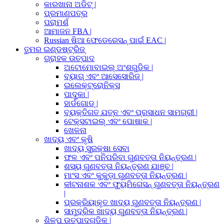
କାରଖାନା ଅଡିଟ୍ |
ପ୍ରମାଣପତ୍ର
ପରାମର୍ଶ
ଆମାଜନ FBA |
Russian ଷିଆ ଫେଡେରେସନ୍ ପାଇଁ EAC |
ତୁମର ଇଣ୍ଡଷ୍ଟ୍ରିଜ୍
ଗ୍ରାହକ ଉତ୍ପାଦ
ଅଟୋମୋବାଇଲ୍ ଅଂଶଗୁଡିକ |
ବ୍ୟାଗ୍ ଏବଂ ଆସେସୋରିଜ୍ |
ଇଲେକ୍ଟ୍ରୋନିକ୍ସ
ପାଦୁକା |
ହାର୍ଡଗୋଡ୍ |
ବ୍ୟକ୍ତିଗତ ଯତ୍ନ ଏବଂ ପ୍ରସାଧନ ସାମଗ୍ରୀ |
ଟେକ୍ସଟାଇଲ୍ ଏବଂ ପୋଷାକ |
ଖେଳନା
ଖାଦ୍ୟ ଏବଂ କୃଷି
ଖାଦ୍ୟ ସୁରକ୍ଷା ସେବା
ଫଳ ଏବଂ ପନିପରିବା ଗୁଣବତ୍ତା ନିୟନ୍ତ୍ରଣ |
ଶସ୍ୟ ଗୁଣବତ୍ତା ନିୟନ୍ତ୍ରଣ ଯାଞ୍ଚ |
ମାଂସ ଏବଂ କୁକୁଡ଼ା ଗୁଣବତ୍ତା ନିୟନ୍ତ୍ରଣ |
କୀଟନାଶକ ଏବଂ ଫ୍ୟୁମିଗେସନ୍ ଗୁଣବତ୍ତା ନିୟନ୍ତ୍ରଣ
|
ପ୍ରକ୍ରିୟାକୃତ ଖାଦ୍ୟ ଗୁଣବତ୍ତା ନିୟନ୍ତ୍ରଣ |
ସାମୁଦ୍ରିକ ଖାଦ୍ୟ ଗୁଣବତ୍ତା ନିୟନ୍ତ୍ରଣ |
ଶିଳ୍ପ ଉତ୍ପାଦଗୁଡିକ |