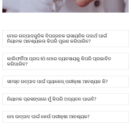
ମୋର ଉତ୍ପାଦଗୁଡିକ ବିପଜ୍ଜନକ ରାସାୟନିକ ପଦାର୍ଥ ପାଇଁ
ନିୟାମକ ଆବଶ୍ୟକତା କିପରି ପୂରଣ କରିପାରିବ?
କାଲିଫର୍ନିଆ ପ୍ରପ 65 ମୋର ବ୍ୟବସାୟକୁ କିପରି ପ୍ରଭାବିତ
କରିପାରିବ?
ସମସ୍ତ ଉତ୍ପାଦ ପାଇଁ ପ୍ୟାକେଜ୍ ପରୀକ୍ଷା ଆବଶ୍ୟକ କି?
ନିୟାମକ ପ୍ରସଙ୍ଗରେ ମୁଁ କିପରି ଅଦ୍ୟତନ ପାଇବି?
ମୋ ଉତ୍ପାଦ ପାଇଁ କେଉଁ ପରୀକ୍ଷା ଆବଶ୍ୟକ?