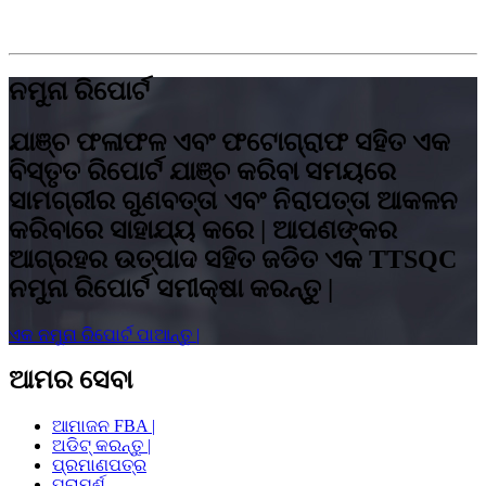
ନମୁନା ରିପୋର୍ଟ
ଯାଞ୍ଚ ଫଳାଫଳ ଏବଂ ଫଟୋଗ୍ରାଫ ସହିତ ଏକ
ବିସ୍ତୃତ ରିପୋର୍ଟ ଯାଞ୍ଚ କରିବା ସମୟରେ
ସାମଗ୍ରୀର ଗୁଣବତ୍ତା ଏବଂ ନିରାପତ୍ତା ଆକଳନ
କରିବାରେ ସାହାଯ୍ୟ କରେ | ଆପଣଙ୍କର
ଆଗ୍ରହର ଉତ୍ପାଦ ସହିତ ଜଡିତ ଏକ TTSQC
ନମୁନା ରିପୋର୍ଟ ସମୀକ୍ଷା କରନ୍ତୁ |
ଏକ ନମୁନା ରିପୋର୍ଟ ପାଆନ୍ତୁ |
ଆମର ସେବା
ଆମାଜନ FBA |
ଅଡିଟ୍ କରନ୍ତୁ |
ପ୍ରମାଣପତ୍ର
ପରାମର୍ଶ