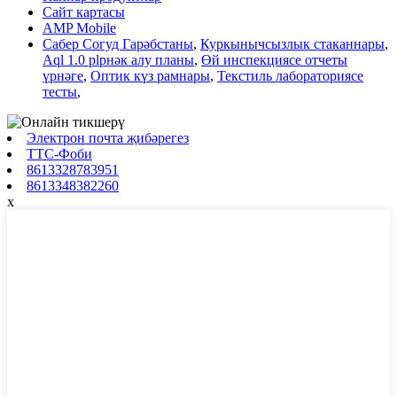
Сайт картасы
AMP Mobile
Сабер Согуд Гарәбстаны
,
Куркынычсызлык стаканнары
,
Aql 1.0 plрнәк алу планы
,
Өй инспекциясе отчеты
үрнәге
,
Оптик күз рамнары
,
Текстиль лабораториясе
тесты
,
Электрон почта җибәрегез
ТТС-Фоби
8613328783951
8613348382260
x