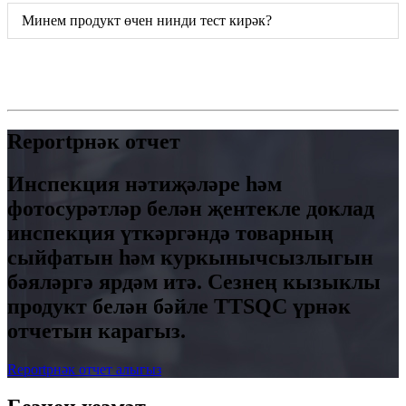
Минем продукт өчен нинди тест кирәк?
Reportрнәк отчет
Инспекция нәтиҗәләре һәм
фотосурәтләр белән җентекле доклад
инспекция үткәргәндә товарның
сыйфатын һәм куркынычсызлыгын
бәяләргә ярдәм итә. Сезнең кызыклы
продукт белән бәйле TTSQC үрнәк
отчетын карагыз.
Reportрнәк отчет алыгыз