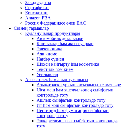
Завод аудиты
Сертификат
Консалтинг
Amazon FBA
Россия Федерациясе өчен EAC
Сезнең тармаклар
Кулланучылар продуктлары
Автомобиль детальләре
Капчыклар һәм аксессуарлар
Электроника
Аяк киеме
Hardәр сүзнең
Шәхси кайгырту һәм косметика
Текстиль һәм кием
Уенчыклар
Азык-төлек һәм авыл хуҗалыгы
Азык-төлек куркынычсызлыгы хезмәтләре
Uitsимеш һәм яшелчәләрнең сыйфатын
контрольдә тоту
Ашлык сыйфатын контрольдә тоту
Ит һәм кош сыйфатын контрольдә тоту
Пестицид һәм фумигация сыйфатын
контрольдә тоту
Эшкәртелгән азык сыйфатын контрольдә
тоту