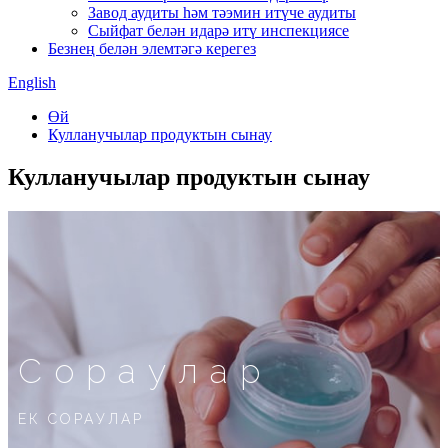
Завод аудиты һәм тәэмин итүче аудиты
Сыйфат белән идарә итү инспекциясе
Безнең белән элемтәгә керегез
English
Өй
Кулланучылар продуктын сынау
Кулланучылар продуктын сынау
Сораулар
ЕК СОРАУЛАР