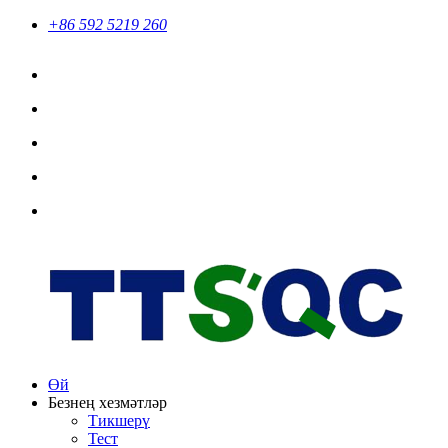
+86 592 5219 260
Өй
Безнең хезмәтләр
Тикшерү
Тест