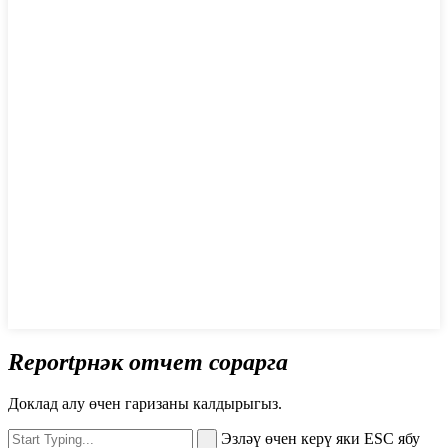
Reportрнәк отчет сорарга
Доклад алу өчен гаризаны калдырыгыз.
Эзләү өчен керү яки ESC ябу