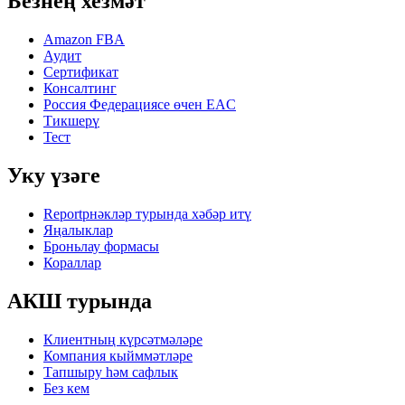
Безнең хезмәт
Amazon FBA
Аудит
Сертификат
Консалтинг
Россия Федерациясе өчен EAC
Тикшерү
Тест
Уку үзәге
Reportрнәкләр турында хәбәр итү
Яңалыклар
Броньлау формасы
Кораллар
АКШ турында
Клиентның күрсәтмәләре
Компания кыйммәтләре
Тапшыру һәм сафлык
Без кем