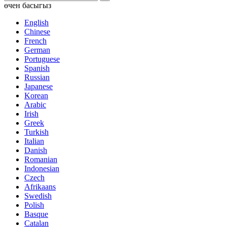
өчен басыгыз
English
Chinese
French
German
Portuguese
Spanish
Russian
Japanese
Korean
Arabic
Irish
Greek
Turkish
Italian
Danish
Romanian
Indonesian
Czech
Afrikaans
Swedish
Polish
Basque
Catalan