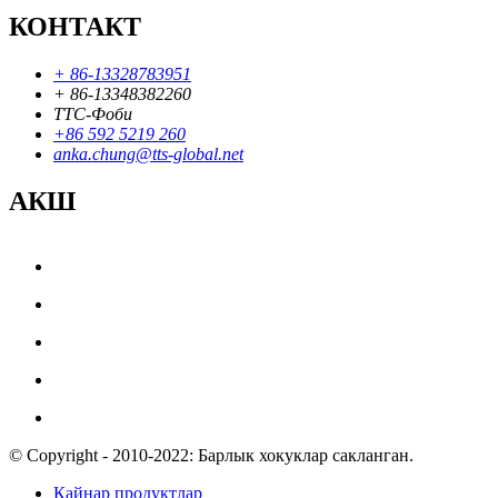
КОНТАКТ
+ 86-13328783951
+ 86-13348382260
ТТС-Фоби
+86 592 5219 260
anka.chung@tts-global.net
АКШ
© Copyright - 2010-2022: Барлык хокуклар сакланган.
Кайнар продуктлар