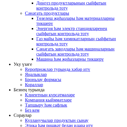
Диңгез продуктларының сыйфатын
контрольдә тоту
Сәнәгать продуктлары
Төзелеш җиһазлары һәм материалларны
тикшерү
Энергия һәм электр станцияләренең
сыйфатын контрольдә тоту
Газ майы һәм химикатларның сыйфатын
контрольдә тоту
Сәнәгать заводлары һәм машиналарның
сыйфатын контрольдә тоту
Машина һәм җиһазларны тикшерү
Уку үзәге
Reportрнәкләр турында хәбәр итү
Яңалыклар
Броньлау формасы
Кораллар
Безнең турында
Клиентның күрсәтмәләре
Компания кыйммәтләре
Тапшыру һәм сафлык
Без кем
Сораулар
Кулланучылар продуктын сынау
Этика һәм ришвәт белән идарә итү