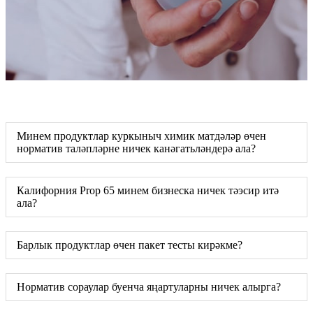
Минем продуктлар куркыныч химик матдәләр өчен
норматив таләпләрне ничек канәгатьләндерә ала?
Калифорния Prop 65 минем бизнеска ничек тәэсир итә
ала?
Барлык продуктлар өчен пакет тесты кирәкме?
Норматив сораулар буенча яңартуларны ничек алырга?