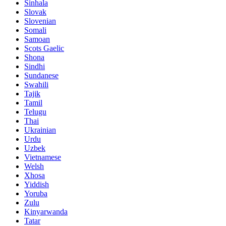
Sinhala
Slovak
Slovenian
Somali
Samoan
Scots Gaelic
Shona
Sindhi
Sundanese
Swahili
Tajik
Tamil
Telugu
Thai
Ukrainian
Urdu
Uzbek
Vietnamese
Welsh
Xhosa
Yiddish
Yoruba
Zulu
Kinyarwanda
Tatar