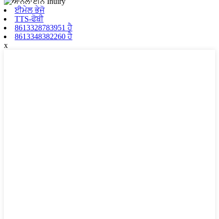
ਈਮੇਲ ਭੇਜੋ
TTS-ਫੋਬੀ
8613328783951 ਹੈ
8613348382260 ਹੈ
x