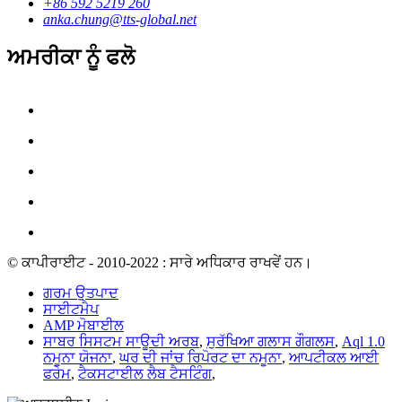
+86 592 5219 260
anka.chung@tts-global.net
ਅਮਰੀਕਾ ਨੂੰ ਫਲੋ
© ਕਾਪੀਰਾਈਟ - 2010-2022 : ਸਾਰੇ ਅਧਿਕਾਰ ਰਾਖਵੇਂ ਹਨ।
ਗਰਮ ਉਤਪਾਦ
ਸਾਈਟਮੈਪ
AMP ਮੋਬਾਈਲ
ਸਾਬਰ ਸਿਸਟਮ ਸਾਊਦੀ ਅਰਬ
,
ਸੁਰੱਖਿਆ ਗਲਾਸ ਗੌਗਲਸ
,
Aql 1.0
ਨਮੂਨਾ ਯੋਜਨਾ
,
ਘਰ ਦੀ ਜਾਂਚ ਰਿਪੋਰਟ ਦਾ ਨਮੂਨਾ
,
ਆਪਟੀਕਲ ਆਈ
ਫਰੇਮ
,
ਟੈਕਸਟਾਈਲ ਲੈਬ ਟੈਸਟਿੰਗ
,