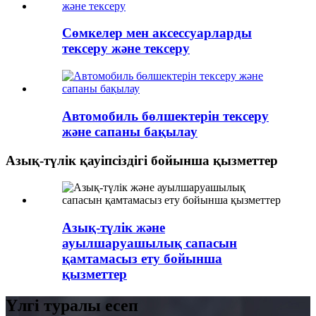
Сөмкелер мен аксессуарларды
тексеру және тексеру
Автомобиль бөлшектерін тексеру
және сапаны бақылау
Азық-түлік қауіпсіздігі бойынша қызметтер
Азық-түлік және
ауылшаруашылық сапасын
қамтамасыз ету бойынша
қызметтер
Үлгі туралы есеп