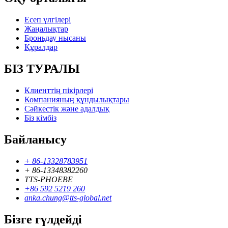
Есеп үлгілері
Жаңалықтар
Броньдау нысаны
Құралдар
БІЗ ТУРАЛЫ
Клиенттің пікірлері
Компанияның құндылықтары
Сәйкестік және адалдық
Біз кімбіз
Байланысу
+ 86-13328783951
+ 86-13348382260
TTS-PHOEBE
+86 592 5219 260
anka.chung@tts-global.net
Бізге гүлдейді