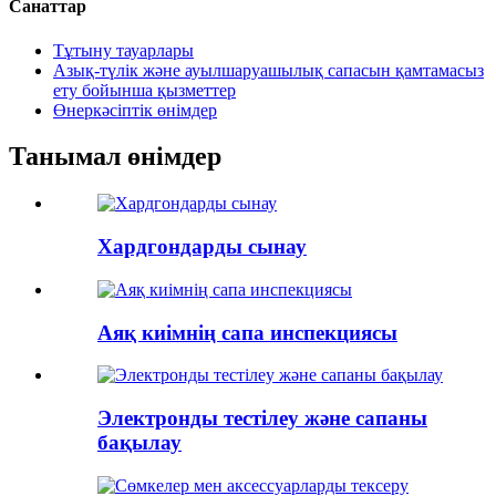
Санаттар
Тұтыну тауарлары
Азық-түлік және ауылшаруашылық сапасын қамтамасыз
ету бойынша қызметтер
Өнеркәсіптік өнімдер
Танымал өнімдер
Хардгондарды сынау
Аяқ киімнің сапа инспекциясы
Электронды тестілеу және сапаны
бақылау