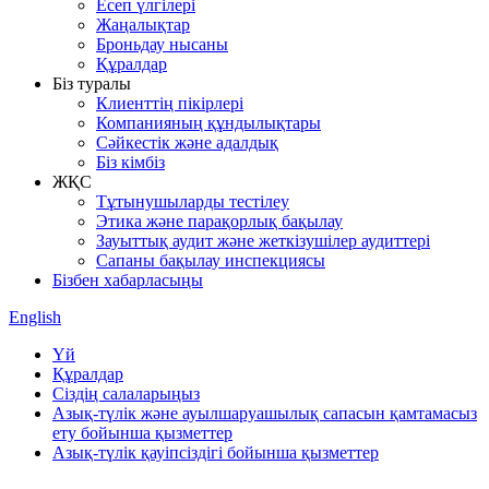
Есеп үлгілері
Жаңалықтар
Броньдау нысаны
Құралдар
Біз туралы
Клиенттің пікірлері
Компанияның құндылықтары
Сәйкестік және адалдық
Біз кімбіз
ЖҚС
Тұтынушыларды тестілеу
Этика және парақорлық бақылау
Зауыттық аудит және жеткізушілер аудиттері
Сапаны бақылау инспекциясы
Бізбен хабарласыңы
English
Үй
Құралдар
Сіздің салаларыңыз
Азық-түлік және ауылшаруашылық сапасын қамтамасыз
ету бойынша қызметтер
Азық-түлік қауіпсіздігі бойынша қызметтер