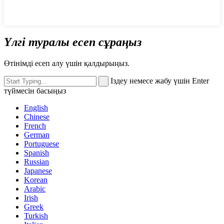
Үлгі туралы есеп сұраңыз
Өтінімді есеп алу үшін қалдырыңыз.
Іздеу немесе жабу үшін Enter
түймесін басыңыз
English
Chinese
French
German
Portuguese
Spanish
Russian
Japanese
Korean
Arabic
Irish
Greek
Turkish