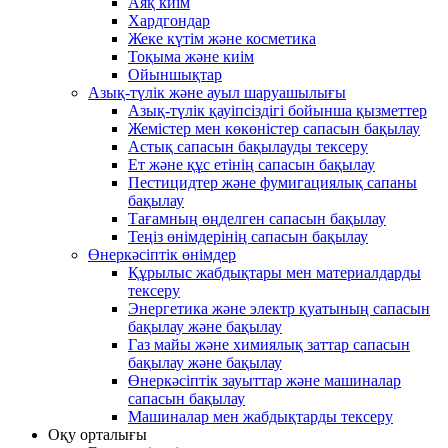
Аяқ киім
Хардгондар
Жеке күтім және косметика
Тоқыма және киім
Ойыншықтар
Азық-түлік және ауыл шаруашылығы
Азық-түлік қауіпсіздігі бойынша қызметтер
Жемістер мен көкөністер сапасын бақылау
Астық сапасын бақылауды тексеру
Ет және құс етінің сапасын бақылау
Пестицидтер және фумигациялық сапаны
бақылау
Тағамның өңделген сапасын бақылау
Теңіз өнімдерінің сапасын бақылау
Өнеркәсіптік өнімдер
Құрылыс жабдықтары мен материалдарды
тексеру
Энергетика және электр қуатының сапасын
бақылау және бақылау
Газ майы және химиялық заттар сапасын
бақылау және бақылау
Өнеркәсіптік зауыттар және машиналар
сапасын бақылау
Машиналар мен жабдықтарды тексеру
Оқу орталығы