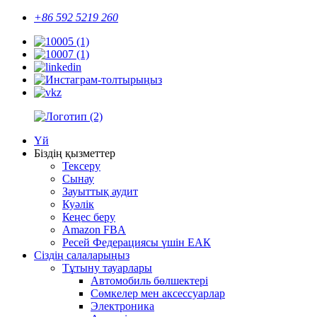
+86 592 5219 260
Үй
Біздің қызметтер
Тексеру
Сынау
Зауыттық аудит
Куәлік
Кеңес беру
Amazon FBA
Ресей Федерациясы үшін ЕАК
Сіздің салаларыңыз
Тұтыну тауарлары
Автомобиль бөлшектері
Сөмкелер мен аксессуарлар
Электроника