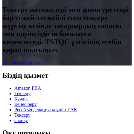
Тексеру нәтижелері мен фотосуреттері
бар егжей-тегжейлі есеп тексеру
жүргізу кезінде тауарлардың сапасы
мен қауіпсіздігін бағалауға
көмектеседі. TSTQC үлгісінің есебін
қарап шығыңыз.
Үлгі есебін алыңыз
Біздің қызмет
Amazon FBA
Тексеру
Куәлік
Кеңес беру
Ресей Федерациясы үшін ЕАК
Тексеру
Сынау
Оқу орталығы