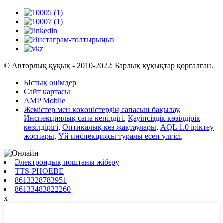
© Авторлық құқық - 2010-2022: Барлық құқықтар қорғалған.
Ыстық өнімдер
Сайт картасы
AMP Mobile
Жемістер мен көкөністердің сапасын бақылау
,
Инспекциялық сапа кепілдігі
,
Қауіпсіздік көзілдірік
көзілдірігі
,
Оптикалық көз жақтаулары
,
AQL 1.0 іріктеу
жоспары
,
Үй инспекциясы туралы есеп үлгісі
,
Электрондық поштаны жіберу
TTS-PHOEBE
8613328783951
86133483822260
x