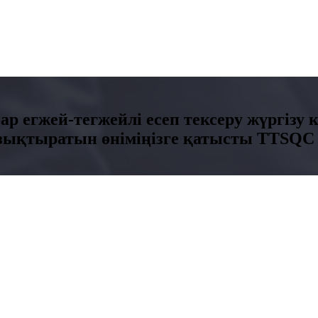
ар егжей-тегжейлі есеп тексеру жүргізу 
Қызықтыратын өніміңізге қатысты TTSQC 