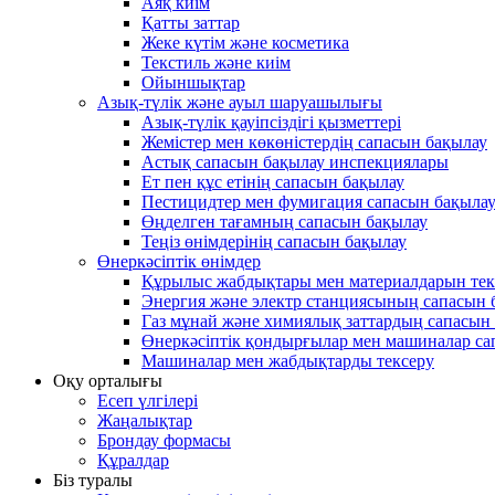
Аяқ киім
Қатты заттар
Жеке күтім және косметика
Текстиль және киім
Ойыншықтар
Азық-түлік және ауыл шаруашылығы
Азық-түлік қауіпсіздігі қызметтері
Жемістер мен көкөністердің сапасын бақылау
Астық сапасын бақылау инспекциялары
Ет пен құс етінің сапасын бақылау
Пестицидтер мен фумигация сапасын бақыла
Өңделген тағамның сапасын бақылау
Теңіз өнімдерінің сапасын бақылау
Өнеркәсіптік өнімдер
Құрылыс жабдықтары мен материалдарын тек
Энергия және электр станциясының сапасын 
Газ мұнай және химиялық заттардың сапасын 
Өнеркәсіптік қондырғылар мен машиналар с
Машиналар мен жабдықтарды тексеру
Оқу орталығы
Есеп үлгілері
Жаңалықтар
Брондау формасы
Құралдар
Біз туралы