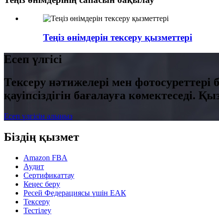
Теңіз өнімдерін тексеру қызметтері
Есеп үлгісі
Тексеру нәтижелері мен фотосуреттері б
қауіпсіздігін бағалауға көмектеседі. 
Есеп үлгісін алыңыз
Біздің қызмет
Amazon FBA
Аудит
Сертификаттау
Кеңес беру
Ресей Федерациясы үшін ЕАК
Тексеру
Тестілеу