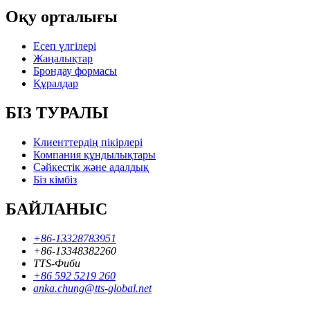
Оқу орталығы
Есеп үлгілері
Жаңалықтар
Брондау формасы
Құралдар
БІЗ ТУРАЛЫ
Клиенттердің пікірлері
Компания құндылықтары
Сәйкестік және адалдық
Біз кімбіз
БАЙЛАНЫС
+86-13328783951
+86-13348382260
TTS-Фиби
+86 592 5219 260
anka.chung@tts-global.net