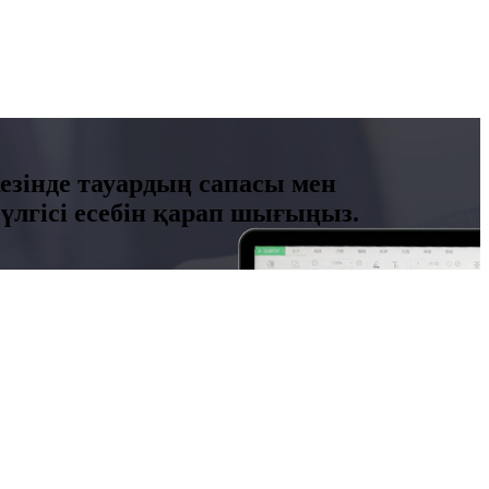
кезінде тауардың сапасы мен
үлгісі есебін қарап шығыңыз.