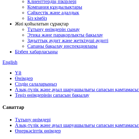
Клиенттердің пікірлері
Компания құндылықтары
Сәйкестік және адалдық
Біз кімбіз
Жиі қойылатын сұрақтар
Тұтыну өнімдерін сынау
Этика және парақорлықты бақылау
Зауыттық аудит және жеткізуші аудиті
Сапаны бақылау инспекциялары
Бізбен хабарласыңы
English
Үй
Өнімдер
Сіздің салаларыңыз
Азық-түлік және ауыл шаруашылығы сапасын қамтамасыз
Теңіз өнімдерінің сапасын бақылау
Санаттар
Тұтыну өнімдері
Азық-түлік және ауыл шаруашылығы сапасын қамтамасыз
Өнеркәсіптік өнімдер