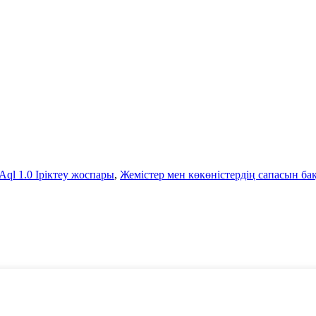
Aql 1.0 Іріктеу жоспары
,
Жемістер мен көкөністердің сапасын ба