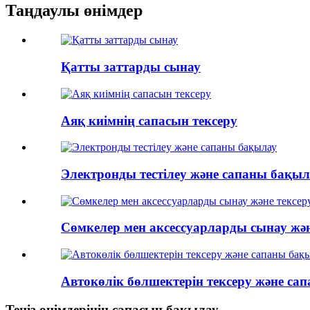
Таңдаулы өнімдер
Қатты заттарды сынау
Аяқ киімнің сапасын тексеру
Электронды тестілеу және сапаны бақыл
Сөмкелер мен аксессуарларды сынау жән
Автокөлік бөлшектерін тексеру және са
Теңіз өнімдерінің сапасын бақылау