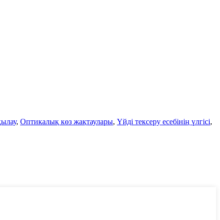
қылау
,
Оптикалық көз жақтаулары
,
Үйді тексеру есебінің үлгісі
,