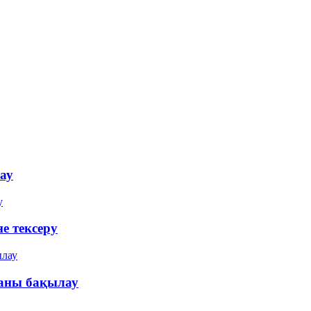
ау
е тексеру
паны бақылау