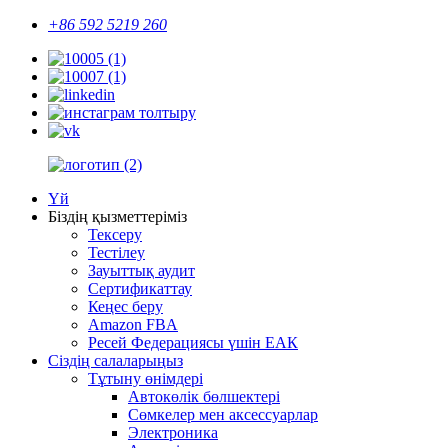
+86 592 5219 260
Үй
Біздің қызметтеріміз
Тексеру
Тестілеу
Зауыттық аудит
Сертификаттау
Кеңес беру
Amazon FBA
Ресей Федерациясы үшін ЕАК
Сіздің салаларыңыз
Тұтыну өнімдері
Автокөлік бөлшектері
Сөмкелер мен аксессуарлар
Электроника