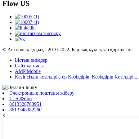
Flow US
© Авторлық құқық - 2010-2022: Барлық құқықтар қорғалған.
Ыстық өнімдер
Сайт картасы
AMP Mobile
Қауіпсіздік көзілдіріктер Көзілдірік
,
Көзілдірік Көзілдірік
,
Электрондық поштаны жіберу
TTS-Фиби
8613328783951
8613348382260
x