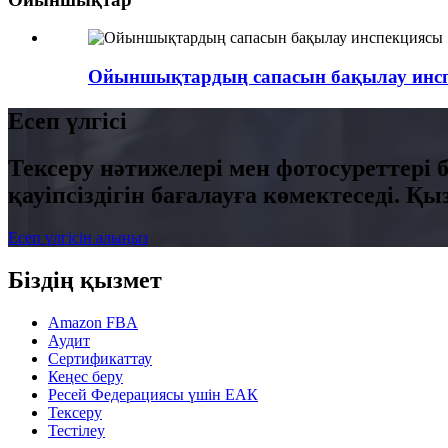
Ойыншықтардың сапасын бақылау инс
Есеп үлгісі
Тексеру нәтижелері мен фотосуреттері б
қауіпсіздігін бағалауға көмектеседі. 
Есеп үлгісін алыңыз
Біздің қызмет
Amazon FBA
Аудит
Сертификаттау
Кеңес беру
Ресей Федерациясы үшін ЕАК
Тексеру
Тестілеу