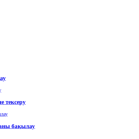
ау
е тексеру
паны бақылау