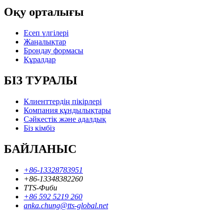
Оқу орталығы
Есеп үлгілері
Жаңалықтар
Брондау формасы
Құралдар
БІЗ ТУРАЛЫ
Клиенттердің пікірлері
Компания құндылықтары
Сәйкестік және адалдық
Біз кімбіз
БАЙЛАНЫС
+86-13328783951
+86-13348382260
TTS-Фиби
+86 592 5219 260
anka.chung@tts-global.net