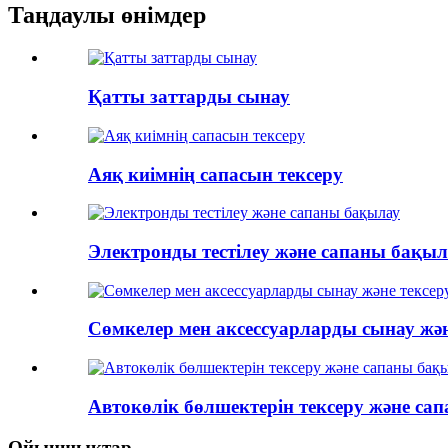
Таңдаулы өнімдер
Қатты заттарды сынау
Аяқ киімнің сапасын тексеру
Электронды тестілеу және сапаны бақыл
Сөмкелер мен аксессуарларды сынау жән
Автокөлік бөлшектерін тексеру және са
Ойыншықтар