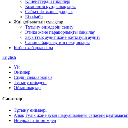
Клиенттердің пікірлері
Компания құндылықтары
Сәйкестік және адалдық
Біз кімбіз
Жиі қойылатын сұрақтар
Тұтыну өнімдерін сынау
Этика және парақорлықты бақылау
Зауыттық аудит және жеткізуші аудиті
Сапаны бақылау инспекциялары
Бізбен хабарласыңы
English
Үй
Өнімдер
Сіздің салаларыңыз
Тұтыну өнімдері
Ойыншықтар
Санаттар
Тұтыну өнімдері
Азық-түлік және ауыл шаруашылығы сапасын қамтамасыз
Өнеркәсіптік өнімдер