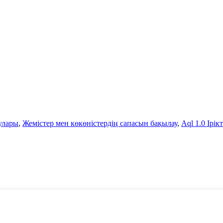
улары
,
Жемістер мен көкөністердің сапасын бақылау
,
Aql 1.0 Ірі