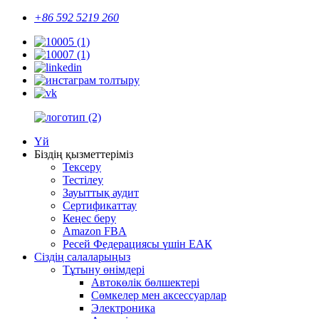
+86 592 5219 260
Үй
Біздің қызметтеріміз
Тексеру
Тестілеу
Зауыттық аудит
Сертификаттау
Кеңес беру
Amazon FBA
Ресей Федерациясы үшін ЕАК
Сіздің салаларыңыз
Тұтыну өнімдері
Автокөлік бөлшектері
Сөмкелер мен аксессуарлар
Электроника