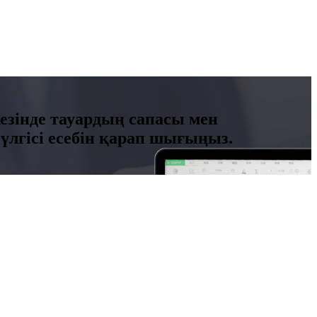
кезінде тауардың сапасы мен
үлгісі есебін қарап шығыңыз.