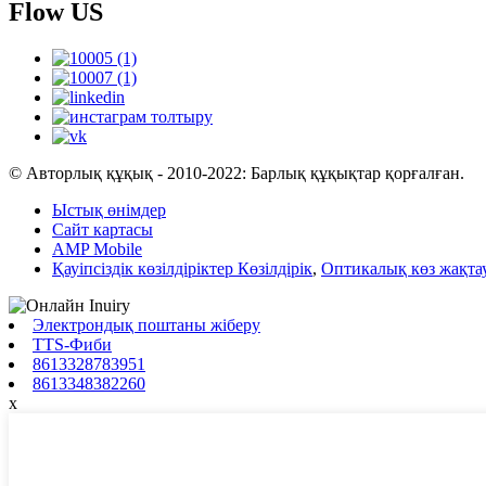
Flow US
© Авторлық құқық - 2010-2022: Барлық құқықтар қорғалған.
Ыстық өнімдер
Сайт картасы
AMP Mobile
Қауіпсіздік көзілдіріктер Көзілдірік
,
Оптикалық көз жақта
Электрондық поштаны жіберу
TTS-Фиби
8613328783951
8613348382260
x