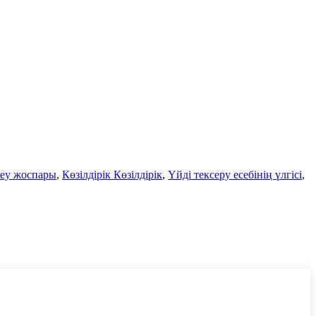
ктеу жоспары
,
Көзілдірік Көзілдірік
,
Үйді тексеру есебінің үлгісі
,