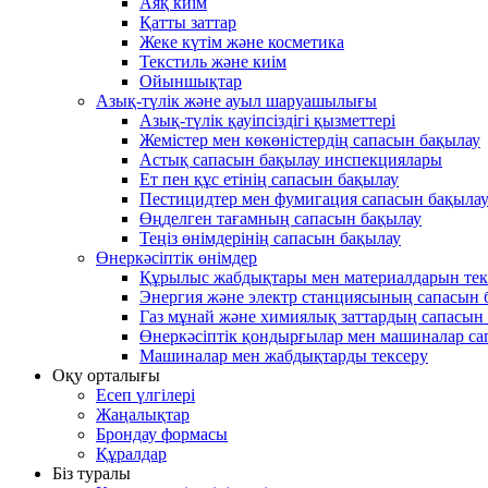
Аяқ киім
Қатты заттар
Жеке күтім және косметика
Текстиль және киім
Ойыншықтар
Азық-түлік және ауыл шаруашылығы
Азық-түлік қауіпсіздігі қызметтері
Жемістер мен көкөністердің сапасын бақылау
Астық сапасын бақылау инспекциялары
Ет пен құс етінің сапасын бақылау
Пестицидтер мен фумигация сапасын бақыла
Өңделген тағамның сапасын бақылау
Теңіз өнімдерінің сапасын бақылау
Өнеркәсіптік өнімдер
Құрылыс жабдықтары мен материалдарын тек
Энергия және электр станциясының сапасын 
Газ мұнай және химиялық заттардың сапасын 
Өнеркәсіптік қондырғылар мен машиналар с
Машиналар мен жабдықтарды тексеру
Оқу орталығы
Есеп үлгілері
Жаңалықтар
Брондау формасы
Құралдар
Біз туралы