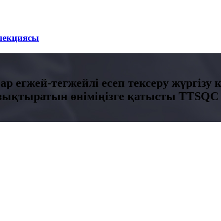
пекциясы
ар егжей-тегжейлі есеп тексеру жүргізу 
Қызықтыратын өніміңізге қатысты TTSQC 