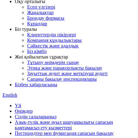
Оқу орталығы
Есеп үлгілері
Жаңалықтар
Брондау формасы
Құралдар
Біз туралы
Клиенттердің пікірлері
Компания құндылықтары
Сәйкестік және адалдық
Біз кімбіз
Жиі қойылатын сұрақтар
Тұтыну өнімдерін сынау
Этика және парақорлықты бақылау
Зауыттық аудит және жеткізуші аудиті
Сапаны бақылау инспекциялары
Бізбен хабарласыңы
English
Үй
Өнімдер
Сіздің салаларыңыз
Азық-түлік және ауыл шаруашылығы сапасын
қамтамасыз ету қызметтері
Пестицидтер мен фумигация сапасын бақылау