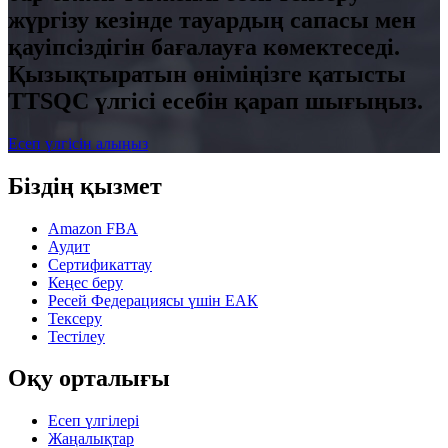
жүргізу кезінде тауардың сапасы мен
қауіпсіздігін бағалауға көмектеседі.
Қызықтыратын өніміңізге қатысты
TTSQC үлгісі есебін қарап шығыңыз.
Есеп үлгісін алыңыз
Біздің қызмет
Amazon FBA
Аудит
Сертификаттау
Кеңес беру
Ресей Федерациясы үшін ЕАК
Тексеру
Тестілеу
Оқу орталығы
Есеп үлгілері
Жаңалықтар