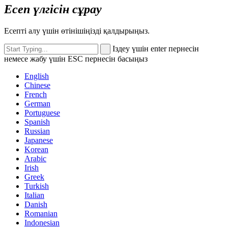
Есеп үлгісін сұрау
Есепті алу үшін өтінішіңізді қалдырыңыз.
Іздеу үшін enter пернесін
немесе жабу үшін ESC пернесін басыңыз
English
Chinese
French
German
Portuguese
Spanish
Russian
Japanese
Korean
Arabic
Irish
Greek
Turkish
Italian
Danish
Romanian
Indonesian