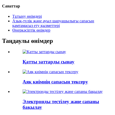
Санаттар
Тұтыну өнімдері
Азық-түлік және ауыл шаруашылығы сапасын
қамтамасыз ету қызметтері
Өнеркәсіптік өнімдер
Таңдаулы өнімдер
Қатты заттарды сынау
Аяқ киімнің сапасын тексеру
Электронды тестілеу және сапаны
бақылау