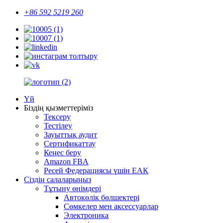
+86 592 5219 260
Үй
Біздің қызметтеріміз
Тексеру
Тестілеу
Зауыттық аудит
Сертификаттау
Кеңес беру
Amazon FBA
Ресей Федерациясы үшін ЕАК
Сіздің салаларыңыз
Тұтыну өнімдері
Автокөлік бөлшектері
Сөмкелер мен аксессуарлар
Электроника