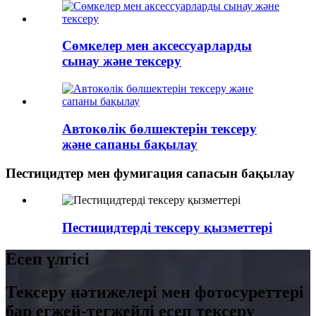
Сөмкелер мен аксессуарларды
сынау және тексеру
Автокөлік бөлшектерін тексеру
және сапаны бақылау
Пестицидтер мен фумигация сапасын бақылау
Пестицидтерді тексеру қызметтері
Есеп үлгісі
Тексеру нәтижелері мен фотосуреттері
бар егжей-тегжейлі есеп тексеру