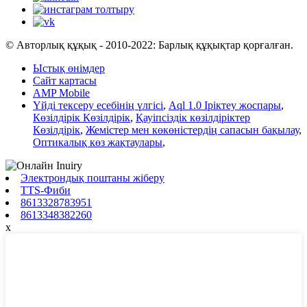
© Авторлық құқық - 2010-2022: Барлық құқықтар қорғалған.
Ыстық өнімдер
Сайт картасы
AMP Mobile
Үйді тексеру есебінің үлгісі
,
Aql 1.0 Іріктеу жоспары
,
Көзілдірік Көзілдірік
,
Қауіпсіздік көзілдіріктер
Көзілдірік
,
Жемістер мен көкөністердің сапасын бақылау
,
Оптикалық көз жақтаулары
,
Электрондық поштаны жіберу
TTS-Фиби
8613328783951
8613348382260
x