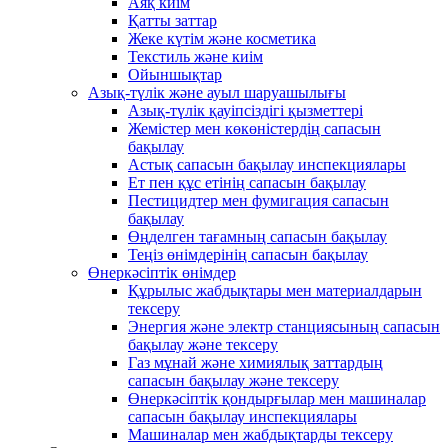
Аяқ киім
Қатты заттар
Жеке күтім және косметика
Текстиль және киім
Ойыншықтар
Азық-түлік және ауыл шаруашылығы
Азық-түлік қауіпсіздігі қызметтері
Жемістер мен көкөністердің сапасын
бақылау
Астық сапасын бақылау инспекциялары
Ет пен құс етінің сапасын бақылау
Пестицидтер мен фумигация сапасын
бақылау
Өңделген тағамның сапасын бақылау
Теңіз өнімдерінің сапасын бақылау
Өнеркәсіптік өнімдер
Құрылыс жабдықтары мен материалдарын
тексеру
Энергия және электр станциясының сапасын
бақылау және тексеру
Газ мұнай және химиялық заттардың
сапасын бақылау және тексеру
Өнеркәсіптік қондырғылар мен машиналар
сапасын бақылау инспекциялары
Машиналар мен жабдықтарды тексеру