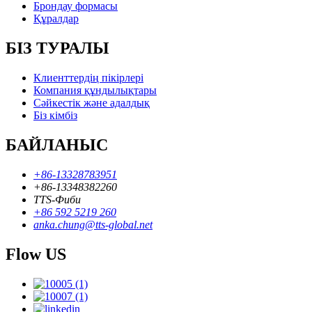
Брондау формасы
Құралдар
БІЗ ТУРАЛЫ
Клиенттердің пікірлері
Компания құндылықтары
Сәйкестік және адалдық
Біз кімбіз
БАЙЛАНЫС
+86-13328783951
+86-13348382260
TTS-Фиби
+86 592 5219 260
anka.chung@tts-global.net
Flow US