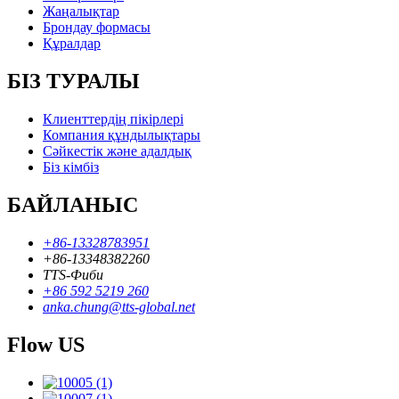
Жаңалықтар
Брондау формасы
Құралдар
БІЗ ТУРАЛЫ
Клиенттердің пікірлері
Компания құндылықтары
Сәйкестік және адалдық
Біз кімбіз
БАЙЛАНЫС
+86-13328783951
+86-13348382260
TTS-Фиби
+86 592 5219 260
anka.chung@tts-global.net
Flow US