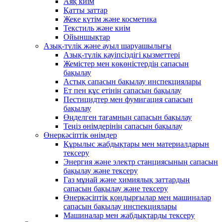
Аяқ киім
Қатты заттар
Жеке күтім және косметика
Текстиль және киім
Ойыншықтар
Азық-түлік және ауыл шаруашылығы
Азық-түлік қауіпсіздігі қызметтері
Жемістер мен көкөністердің сапасын
бақылау
Астық сапасын бақылау инспекциялары
Ет пен құс етінің сапасын бақылау
Пестицидтер мен фумигация сапасын
бақылау
Өңделген тағамның сапасын бақылау
Теңіз өнімдерінің сапасын бақылау
Өнеркәсіптік өнімдер
Құрылыс жабдықтары мен материалдарын
тексеру
Энергия және электр станциясының сапасын
бақылау және тексеру
Газ мұнай және химиялық заттардың
сапасын бақылау және тексеру
Өнеркәсіптік қондырғылар мен машиналар
сапасын бақылау инспекциялары
Машиналар мен жабдықтарды тексеру