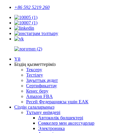
+86 592 5219 260
Үй
Біздің қызметтеріміз
Тексеру
Тестілеу
Зауыттық аудит
Сертификаттау
Кеңес беру
Amazon FBA
Ресей Федерациясы үшін ЕАК
Сіздің салаларыңыз
Тұтыну өнімдері
Автокөлік бөлшектері
Сөмкелер мен аксессуарлар
Электроника