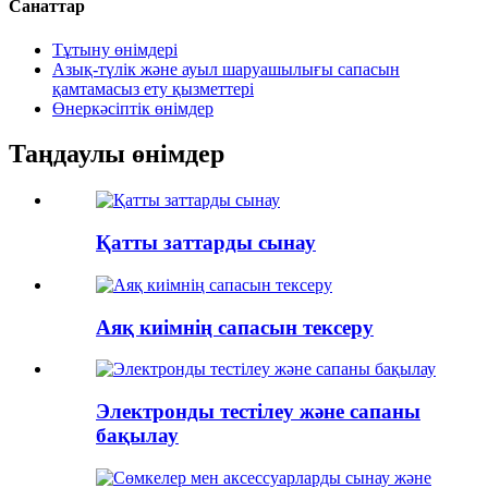
Санаттар
Тұтыну өнімдері
Азық-түлік және ауыл шаруашылығы сапасын
қамтамасыз ету қызметтері
Өнеркәсіптік өнімдер
Таңдаулы өнімдер
Қатты заттарды сынау
Аяқ киімнің сапасын тексеру
Электронды тестілеу және сапаны
бақылау