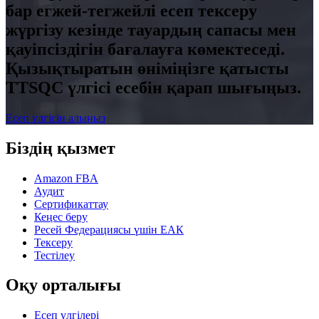
бар егжей-тегжейлі есеп тексеру
жүргізу кезінде тауардың сапасы мен
қауіпсіздігін бағалауға көмектеседі.
Қызықтыратын өніміңізге қатысты
TTSQC үлгісі есебін қарап шығыңыз.
Есеп үлгісін алыңыз
Біздің қызмет
Amazon FBA
Аудит
Сертификаттау
Кеңес беру
Ресей Федерациясы үшін ЕАК
Тексеру
Тестілеу
Оқу орталығы
Есеп үлгілері