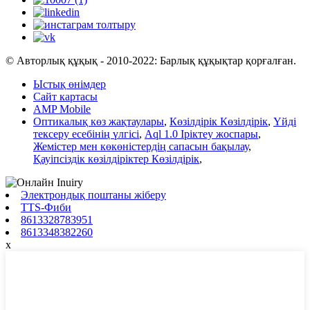
© Авторлық құқық - 2010-2022: Барлық құқықтар қорғалған.
Ыстық өнімдер
Сайт картасы
AMP Mobile
Оптикалық көз жақтаулары
,
Көзілдірік Көзілдірік
,
Үйді
тексеру есебінің үлгісі
,
Aql 1.0 Іріктеу жоспары
,
Жемістер мен көкөністердің сапасын бақылау
,
Қауіпсіздік көзілдіріктер Көзілдірік
,
Электрондық поштаны жіберу
TTS-Фиби
8613328783951
8613348382260
x