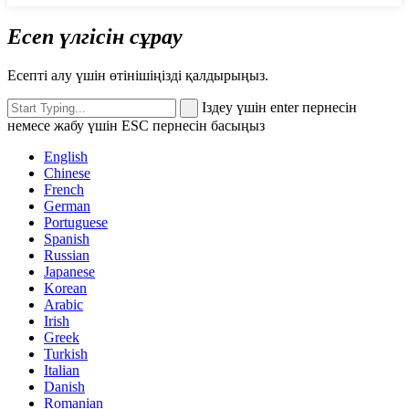
Есеп үлгісін сұрау
Есепті алу үшін өтінішіңізді қалдырыңыз.
Іздеу үшін enter пернесін
немесе жабу үшін ESC пернесін басыңыз
English
Chinese
French
German
Portuguese
Spanish
Russian
Japanese
Korean
Arabic
Irish
Greek
Turkish
Italian
Danish
Romanian