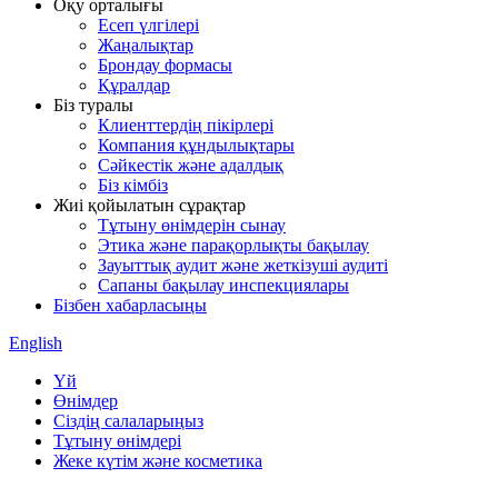
Оқу орталығы
Есеп үлгілері
Жаңалықтар
Брондау формасы
Құралдар
Біз туралы
Клиенттердің пікірлері
Компания құндылықтары
Сәйкестік және адалдық
Біз кімбіз
Жиі қойылатын сұрақтар
Тұтыну өнімдерін сынау
Этика және парақорлықты бақылау
Зауыттық аудит және жеткізуші аудиті
Сапаны бақылау инспекциялары
Бізбен хабарласыңы
English
Үй
Өнімдер
Сіздің салаларыңыз
Тұтыну өнімдері
Жеке күтім және косметика