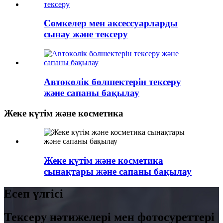
Сөмкелер мен аксессуарларды
сынау және тексеру
Автокөлік бөлшектерін тексеру
және сапаны бақылау
Жеке күтім және косметика
Жеке күтім және косметика
сынақтары және сапаны бақылау
Есеп үлгісі
Тексеру нәтижелері мен фотосуреттері