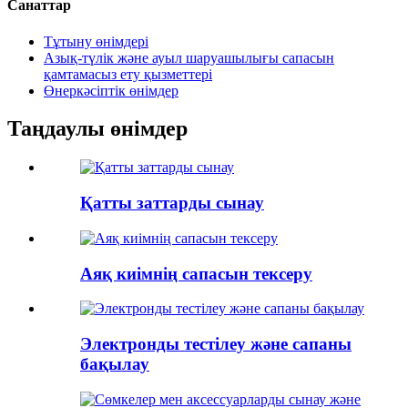
Санаттар
Тұтыну өнімдері
Азық-түлік және ауыл шаруашылығы сапасын
қамтамасыз ету қызметтері
Өнеркәсіптік өнімдер
Таңдаулы өнімдер
Қатты заттарды сынау
Аяқ киімнің сапасын тексеру
Электронды тестілеу және сапаны
бақылау