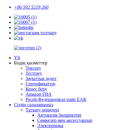
+86 592 5219 260
Үй
Біздің қызметтер
Тексеру
Тестілеу
Зауыттық аудит
Сертификаттау
Кеңес беру
Amazon FBA
Ресей Федерациясы үшін ЕАК
Сіздің салаларыңыз
Тұтыну өнімдері
Автокөлік бөлшектері
Сөмкелер мен аксессуарлар
Электроника