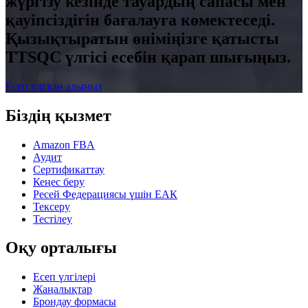
жүргізу кезінде тауардың сапасы мен
қауіпсіздігін бағалауға көмектеседі.
Қызықтыратын өніміңізге қатысты
TTSQC үлгісі есебін қарап шығыңыз.
Есеп үлгісін алыңыз
Біздің қызмет
Amazon FBA
Аудит
Сертификаттау
Кеңес беру
Ресей Федерациясы үшін ЕАК
Тексеру
Тестілеу
Оқу орталығы
Есеп үлгілері
Жаңалықтар
Брондау формасы