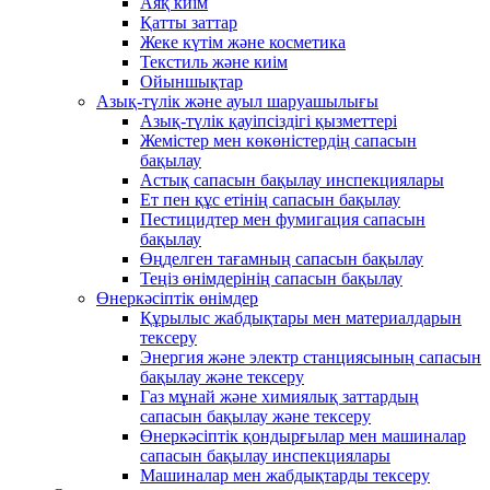
Аяқ киім
Қатты заттар
Жеке күтім және косметика
Текстиль және киім
Ойыншықтар
Азық-түлік және ауыл шаруашылығы
Азық-түлік қауіпсіздігі қызметтері
Жемістер мен көкөністердің сапасын
бақылау
Астық сапасын бақылау инспекциялары
Ет пен құс етінің сапасын бақылау
Пестицидтер мен фумигация сапасын
бақылау
Өңделген тағамның сапасын бақылау
Теңіз өнімдерінің сапасын бақылау
Өнеркәсіптік өнімдер
Құрылыс жабдықтары мен материалдарын
тексеру
Энергия және электр станциясының сапасын
бақылау және тексеру
Газ мұнай және химиялық заттардың
сапасын бақылау және тексеру
Өнеркәсіптік қондырғылар мен машиналар
сапасын бақылау инспекциялары
Машиналар мен жабдықтарды тексеру