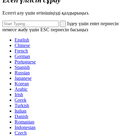
Есепті алу үшін өтінішіңізді қалдырыңыз.
Іздеу үшін enter пернесін
немесе жабу үшін ESC пернесін басыңыз
English
Chinese
French
German
Portuguese
Spanish
Russian
Japanese
Korean
Arabic
Irish
Greek
Turkish
Italian
Danish
Romanian
Indonesian
Czech