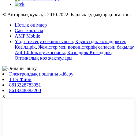
© Авторлық құқық - 2010-2022: Барлық құқықтар қорғалған.
Ыстық өнімдер
Сайт картасы
AMP Mobile
Үйді тексеру есебінің үлгісі
,
Қауіпсіздік көзілдіріктер
Көзілдірік
,
Жемістер мен көкөністердің сапасын бақылау
,
Aql 1.0 Іріктеу жоспары
,
Көзілдірік Көзілдірік
,
Оптикалық көз жақтаулары
,
Электрондық поштаны жіберу
TTS-Фиби
8613328783951
8613348382260
x