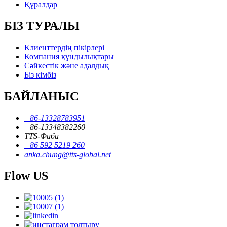
Құралдар
БІЗ ТУРАЛЫ
Клиенттердің пікірлері
Компания құндылықтары
Сәйкестік және адалдық
Біз кімбіз
БАЙЛАНЫС
+86-13328783951
+86-13348382260
TTS-Фиби
+86 592 5219 260
anka.chung@tts-global.net
Flow US