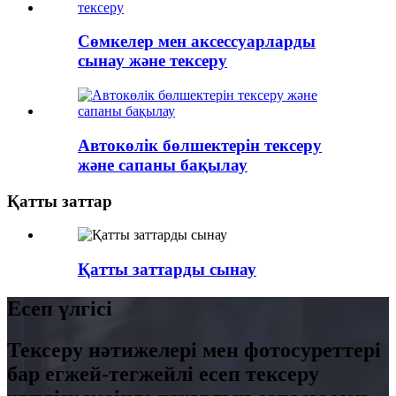
Сөмкелер мен аксессуарларды
сынау және тексеру
Автокөлік бөлшектерін тексеру
және сапаны бақылау
Қатты заттар
Қатты заттарды сынау
Есеп үлгісі
Тексеру нәтижелері мен фотосуреттері
бар егжей-тегжейлі есеп тексеру