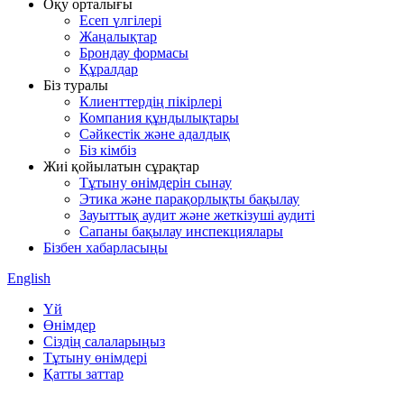
Оқу орталығы
Есеп үлгілері
Жаңалықтар
Брондау формасы
Құралдар
Біз туралы
Клиенттердің пікірлері
Компания құндылықтары
Сәйкестік және адалдық
Біз кімбіз
Жиі қойылатын сұрақтар
Тұтыну өнімдерін сынау
Этика және парақорлықты бақылау
Зауыттық аудит және жеткізуші аудиті
Сапаны бақылау инспекциялары
Бізбен хабарласыңы
English
Үй
Өнімдер
Сіздің салаларыңыз
Тұтыну өнімдері
Қатты заттар