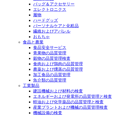
バッグ＆アクセサリー
エレクトロニクス
履物
ハードグッズ
パーソナルケアと化粧品
繊維およびアパレル
おもちゃ
食品と農業
食品安全サービス
青果物の品質管理
穀物の品質管理検査
食肉および鶏肉の品質管理
農薬および燻蒸の品質管理
加工食品の品質管理
魚介類の品質管理
工業製品
建設機械および材料の検査
エネルギーおよび発電所の品質管理と検査
軽油および化学薬品の品質管理と検査
産業プラントおよび機械の品質管理検査
機械設備の検査