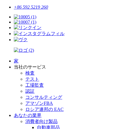
+86 592 5219 260
家
当社のサービス
検査
テスト
工場監査
認証
コンサルティング
アマゾンFBA
ロシア連邦の EAC
あなたの業界
消費者向け製品
自動車部品