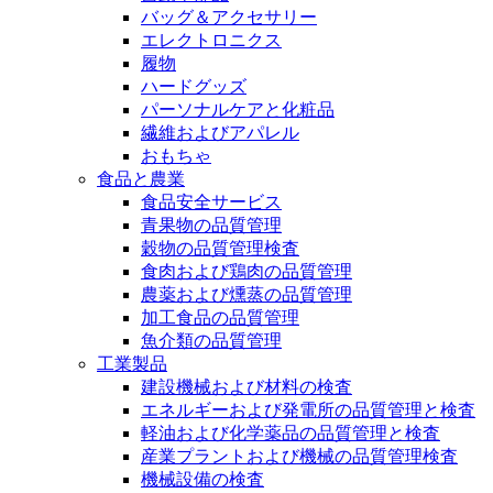
バッグ＆アクセサリー
エレクトロニクス
履物
ハードグッズ
パーソナルケアと化粧品
繊維およびアパレル
おもちゃ
食品と農業
食品安全サービス
青果物の品質管理
穀物の品質管理検査
食肉および鶏肉の品質管理
農薬および燻蒸の品質管理
加工食品の品質管理
魚介類の品質管理
工業製品
建設機械および材料の検査
エネルギーおよび発電所の品質管理と検査
軽油および化学薬品の品質管理と検査
産業プラントおよび機械の品質管理検査
機械設備の検査