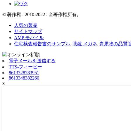
© 著作権 - 2010-2022 : 全著作権所有。
人気の製品
サイトマップ
AMP モバイル
住宅検査報告書のサンプル
,
眼鏡 メガネ
,
青果物の品質
電子メールを送信する
TTS-フィービー
8613328783951
8613348382260
x