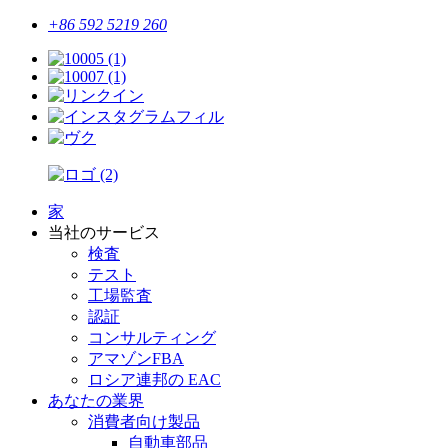
+86 592 5219 260
家
当社のサービス
検査
テスト
工場監査
認証
コンサルティング
アマゾンFBA
ロシア連邦の EAC
あなたの業界
消費者向け製品
自動車部品