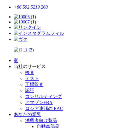
+86 592 5219 260
家
当社のサービス
検査
テスト
工場監査
認証
コンサルティング
アマゾンFBA
ロシア連邦の EAC
あなたの業界
消費者向け製品
自動車部品