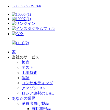
+86 592 5219 260
家
当社のサービス
検査
テスト
工場監査
認証
コンサルティング
アマゾンFBA
ロシア連邦の EAC
あなたの業界
消費者向け製品
自動車部品