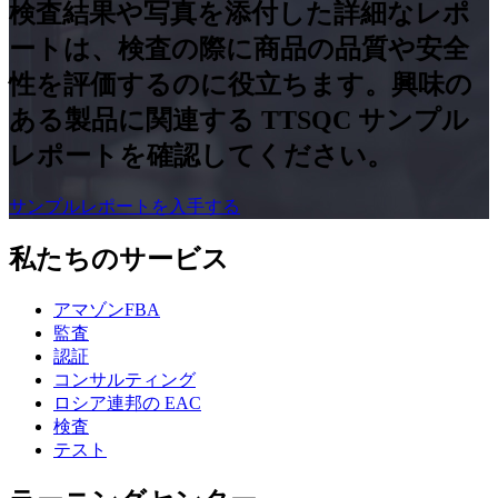
検査結果や写真を添付し​​た詳細なレポ
ートは、検査の際に商品の品質や安全
性を評価するのに役立ちます。興味の
ある製品に関連する TTSQC サンプル
レポートを確認してください。
サンプルレポートを入手する
私たちのサービス
アマゾンFBA
監査
認証
コンサルティング
ロシア連邦の EAC
検査
テスト