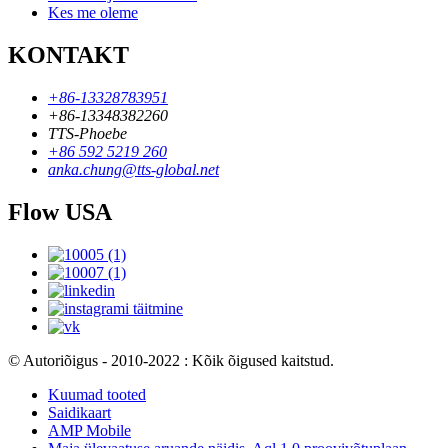
Kes me oleme
KONTAKT
+86-13328783951
+86-13348382260
TTS-Phoebe
+86 592 5219 260
anka.chung@tts-global.net
Flow USA
© Autoriõigus - 2010-2022 : Kõik õigused kaitstud.
Kuumad tooted
Saidikaart
AMP Mobile