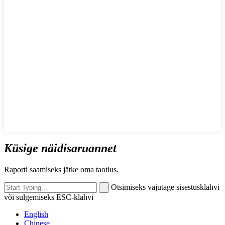
Küsige näidisaruannet
Raporti saamiseks jätke oma taotlus.
Otsimiseks vajutage sisestusklahvi
või sulgemiseks ESC-klahvi
English
Chinese