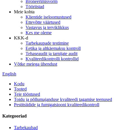
Broneerimisvorm
Tööriistad
Meie kohta
Klientide iseloomustused
Ettevõtte väärtused
Vastavus ja terviklikkus
Kes me oleme
KKK-d
Tarbekaupade testimine
Eetika ja altkäemaksu kontroll
Tehaseaudit ja tarnijate audit
Kvaliteedikontrolli kontrollid
Võtke meiega ühendust
English
Kodu
Tooted
Teie tööstused
Toidu ja põllumajanduse kvaliteedi tagamise teenused
Pestitsiidide ja fumigatsiooni kvaliteedikontroll
Kategooriad
Tarbekaubad