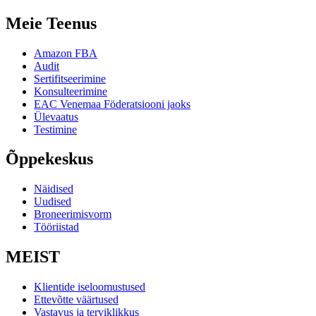
Meie Teenus
Amazon FBA
Audit
Sertifitseerimine
Konsulteerimine
EAC Venemaa Föderatsiooni jaoks
Ülevaatus
Testimine
Õppekeskus
Näidised
Uudised
Broneerimisvorm
Tööriistad
MEIST
Klientide iseloomustused
Ettevõtte väärtused
Vastavus ja terviklikkus