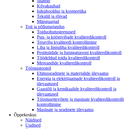
Jalatsid
Kõvakaubad
Isikuhooldus ja kosmeetika
Tekstiil ja rõivad
Mänguasjad
Toit ja põllumajandus
Toiduohutusteenused
Puu- ja köögiviljade kvaliteedikontroll
Teravilja kvaliteedi kontrollimine
Liha ja linnuliha kvaliteedikontroll
Pestitsiidide ja fumigatsiooni kvaliteedikontroll
Töödeldud toidu kvaliteedikontroll
Mereandide kvaliteedikontroll
Tööstustooted
Ehitusseadmete ja materjalide ülevaatus
Energia ja elektrijaamade kvaliteedikontroll ja
ülevaatused
Gaasiõli ja kemikaalide kvaliteedikontroll ja
ülevaatused
Tööstusettevõtete ja masinate kvaliteedikontrolli
kontrollimine
Masinate ja seadmete ülevaatus
Õppekeskus
Näidised
Uudised