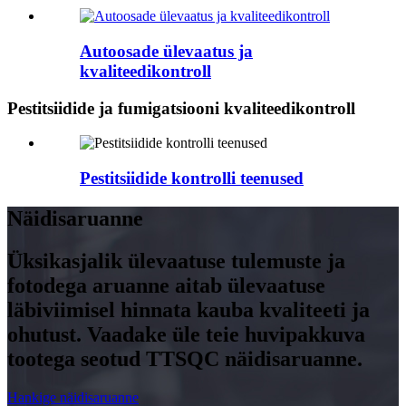
Autoosade ülevaatus ja
kvaliteedikontroll
Pestitsiidide ja fumigatsiooni kvaliteedikontroll
Pestitsiidide kontrolli teenused
Näidisaruanne
Üksikasjalik ülevaatuse tulemuste ja
fotodega aruanne aitab ülevaatuse
läbiviimisel hinnata kauba kvaliteeti ja
ohutust. Vaadake üle teie huvipakkuva
tootega seotud TTSQC näidisaruanne.
Hankige näidisaruanne