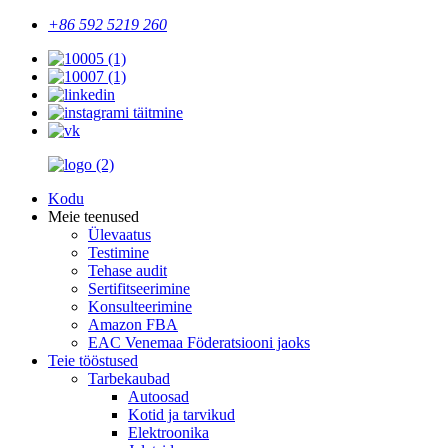
+86 592 5219 260
Kodu
Meie teenused
Ülevaatus
Testimine
Tehase audit
Sertifitseerimine
Konsulteerimine
Amazon FBA
EAC Venemaa Föderatsiooni jaoks
Teie tööstused
Tarbekaubad
Autoosad
Kotid ja tarvikud
Elektroonika