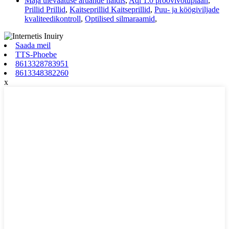
Maja ülevaatuse aruande näidis
,
Aql 1.0 proovivõtuplaan
,
Prillid Prillid
,
Kaitseprillid Kaitseprillid
,
Puu- ja köögiviljade
kvaliteedikontroll
,
Optilised silmaraamid
,
Saada meil
TTS-Phoebe
8613328783951
8613348382260
x