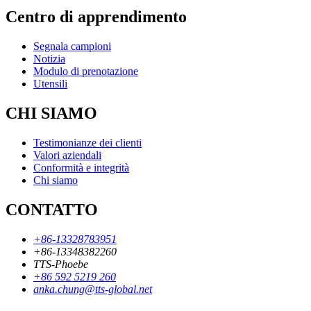
Centro di apprendimento
Segnala campioni
Notizia
Modulo di prenotazione
Utensili
CHI SIAMO
Testimonianze dei clienti
Valori aziendali
Conformità e integrità
Chi siamo
CONTATTO
+86-13328783951
+86-13348382260
TTS-Phoebe
+86 592 5219 260
anka.chung@tts-global.net