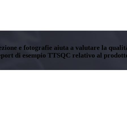
ezione e fotografie aiuta a valutare la quali
eport di esempio TTSQC relativo al prodotto