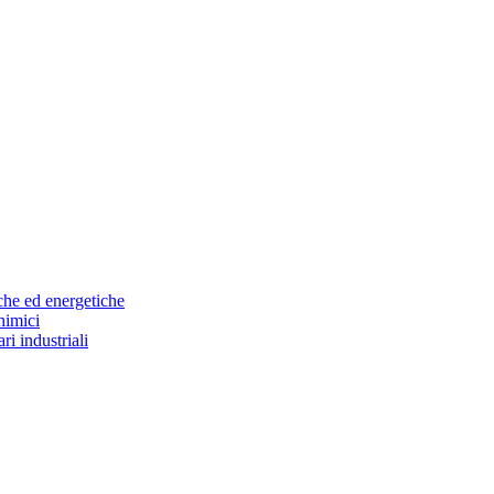
riche ed energetiche
himici
ri industriali