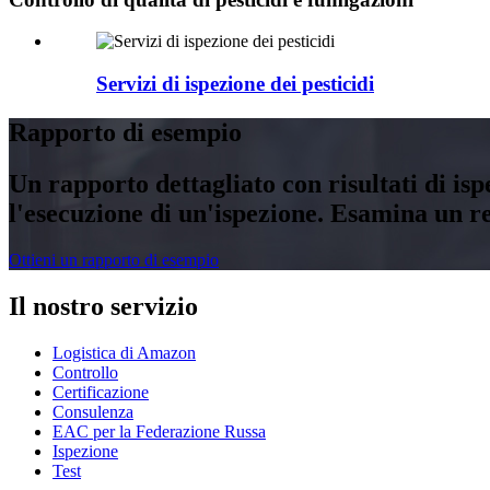
Servizi di ispezione dei pesticidi
Rapporto di esempio
Un rapporto dettagliato con risultati di isp
l'esecuzione di un'ispezione. Esamina un r
Ottieni un rapporto di esempio
Il nostro servizio
Logistica di Amazon
Controllo
Certificazione
Consulenza
EAC per la Federazione Russa
Ispezione
Test