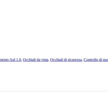
mento Aql 1.0
,
Occhiali da vista
,
Occhiali di sicurezza
,
Controllo di qua