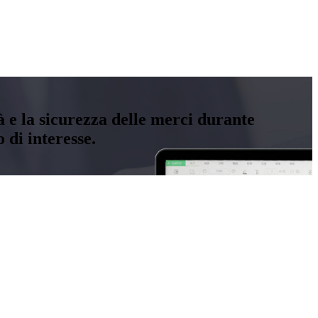
tà e la sicurezza delle merci durante
 di interesse.