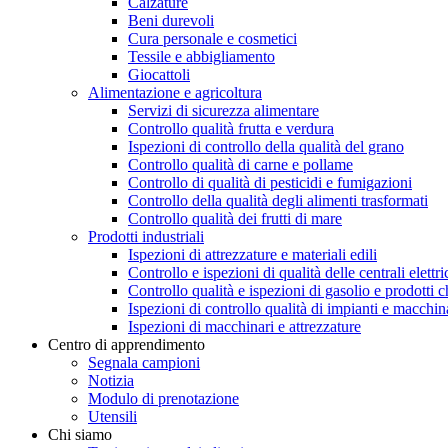
Calzature
Beni durevoli
Cura personale e cosmetici
Tessile e abbigliamento
Giocattoli
Alimentazione e agricoltura
Servizi di sicurezza alimentare
Controllo qualità frutta e verdura
Ispezioni di controllo della qualità del grano
Controllo qualità di carne e pollame
Controllo di qualità di pesticidi e fumigazioni
Controllo della qualità degli alimenti trasformati
Controllo qualità dei frutti di mare
Prodotti industriali
Ispezioni di attrezzature e materiali edili
Controllo e ispezioni di qualità delle centrali elett
Controllo qualità e ispezioni di gasolio e prodotti c
Ispezioni di controllo qualità di impianti e macchina
Ispezioni di macchinari e attrezzature
Centro di apprendimento
Segnala campioni
Notizia
Modulo di prenotazione
Utensili
Chi siamo