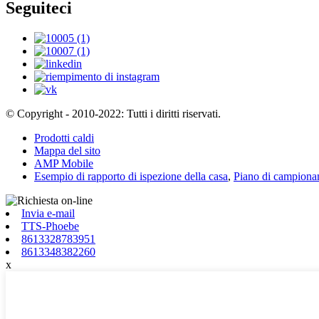
Seguiteci
© Copyright - 2010-2022: Tutti i diritti riservati.
Prodotti caldi
Mappa del sito
AMP Mobile
Esempio di rapporto di ispezione della casa
,
Piano di campiona
Invia e-mail
TTS-Phoebe
8613328783951
8613348382260
x