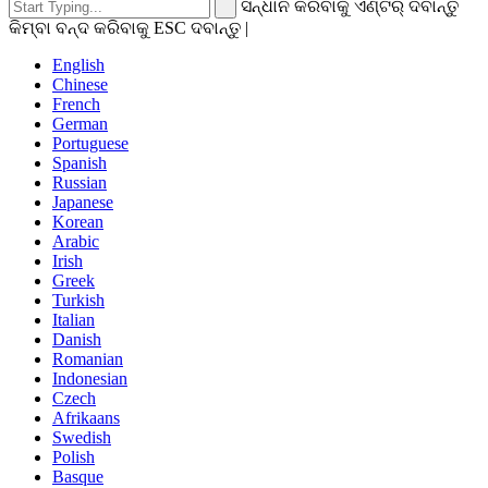
ସନ୍ଧାନ କରିବାକୁ ଏଣ୍ଟର୍ ଦବାନ୍ତୁ
କିମ୍ବା ବନ୍ଦ କରିବାକୁ ESC ଦବାନ୍ତୁ |
English
Chinese
French
German
Portuguese
Spanish
Russian
Japanese
Korean
Arabic
Irish
Greek
Turkish
Italian
Danish
Romanian
Indonesian
Czech
Afrikaans
Swedish
Polish
Basque