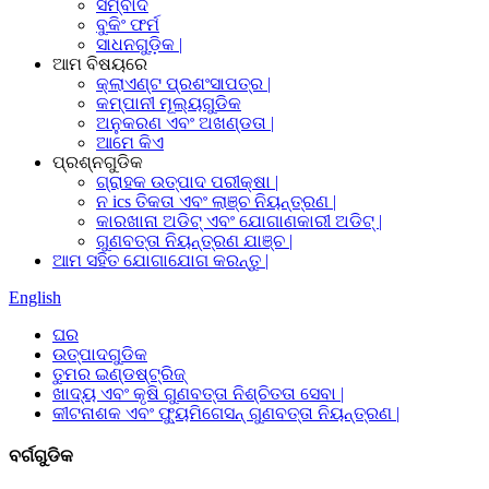
ସମ୍ବାଦ
ବୁକିଂ ଫର୍ମ
ସାଧନଗୁଡ଼ିକ |
ଆମ ବିଷୟରେ
କ୍ଲାଏଣ୍ଟ ପ୍ରଶଂସାପତ୍ର |
କମ୍ପାନୀ ମୂଲ୍ୟଗୁଡିକ
ଅନୁକରଣ ଏବଂ ଅଖଣ୍ଡତା |
ଆମେ କିଏ
ପ୍ରଶ୍ନଗୁଡିକ
ଗ୍ରାହକ ଉତ୍ପାଦ ପରୀକ୍ଷା |
ନ ics ତିକତା ଏବଂ ଲାଞ୍ଚ ନିୟନ୍ତ୍ରଣ |
କାରଖାନା ଅଡିଟ୍ ଏବଂ ଯୋଗାଣକାରୀ ଅଡିଟ୍ |
ଗୁଣବତ୍ତା ନିୟନ୍ତ୍ରଣ ଯାଞ୍ଚ |
ଆମ ସହିତ ଯୋଗାଯୋଗ କରନ୍ତୁ |
English
ଘର
ଉତ୍ପାଦଗୁଡିକ
ତୁମର ଇଣ୍ଡଷ୍ଟ୍ରିଜ୍
ଖାଦ୍ୟ ଏବଂ କୃଷି ଗୁଣବତ୍ତା ନିଶ୍ଚିତତା ସେବା |
କୀଟନାଶକ ଏବଂ ଫ୍ୟୁମିଗେସନ୍ ଗୁଣବତ୍ତା ନିୟନ୍ତ୍ରଣ |
ବର୍ଗଗୁଡିକ