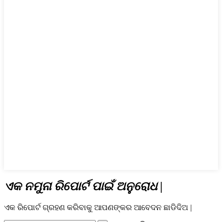
ଏକ ନମୁନା ରିପୋର୍ଟ ପାଇଁ ଅନୁରୋଧ |
ଏକ ରିପୋର୍ଟ ଗ୍ରହଣ କରିବାକୁ ଆପଣଙ୍କର ଆବେଦନ ଛାଡିଦିଅ |