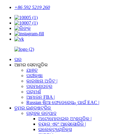
+86 592 5219 260
ଘର
ଆମର ସେବାଗୁଡିକ
ଯାଞ୍ଚ
ପରୀକ୍ଷା
କାରଖାନା ଅଡିଟ୍ |
ପ୍ରମାଣପତ୍ର
ପରାମର୍ଶ
ଆମାଜନ FBA |
Russian ଷିଆ ଫେଡେରେସନ୍ ପାଇଁ EAC |
ତୁମର ଇଣ୍ଡଷ୍ଟ୍ରିଜ୍
ଗ୍ରାହକ ଉତ୍ପାଦ
ଅଟୋମୋବାଇଲ୍ ଅଂଶଗୁଡିକ |
ବ୍ୟାଗ୍ ଏବଂ ଆସେସୋରିଜ୍ |
ଇଲେକ୍ଟ୍ରୋନିକ୍ସ