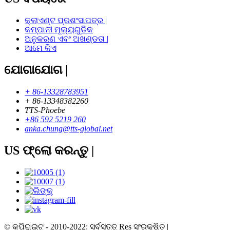
କ୍ଲାଏଣ୍ଟ ପ୍ରଶଂସାପତ୍ର |
କମ୍ପାନୀ ମୂଲ୍ୟଗୁଡିକ
ଅନୁକରଣ ଏବଂ ଅଖଣ୍ଡତା |
ଆମେ କିଏ
ଯୋଗାଯୋଗ |
+ 86-13328783951
+ 86-13348382260
TTS-Phoebe
+86 592 5219 260
anka.chung@tts-global.net
US ଫ୍ଲୋ କରନ୍ତୁ |
© କପିରାଇଟ୍ - 2010-2022: ସର୍ବସତ୍ତ୍ Res ସଂରକ୍ଷିତ |