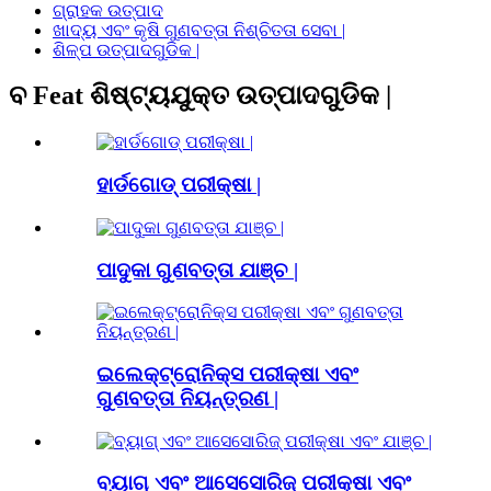
ଗ୍ରାହକ ଉତ୍ପାଦ
ଖାଦ୍ୟ ଏବଂ କୃଷି ଗୁଣବତ୍ତା ନିଶ୍ଚିତତା ସେବା |
ଶିଳ୍ପ ଉତ୍ପାଦଗୁଡିକ |
ବ Feat ଶିଷ୍ଟ୍ୟଯୁକ୍ତ ଉତ୍ପାଦଗୁଡିକ |
ହାର୍ଡଗୋଡ୍ ପରୀକ୍ଷା |
ପାଦୁକା ଗୁଣବତ୍ତା ଯାଞ୍ଚ |
ଇଲେକ୍ଟ୍ରୋନିକ୍ସ ପରୀକ୍ଷା ଏବଂ
ଗୁଣବତ୍ତା ନିୟନ୍ତ୍ରଣ |
ବ୍ୟାଗ୍ ଏବଂ ଆସେସୋରିଜ୍ ପରୀକ୍ଷା ଏବଂ