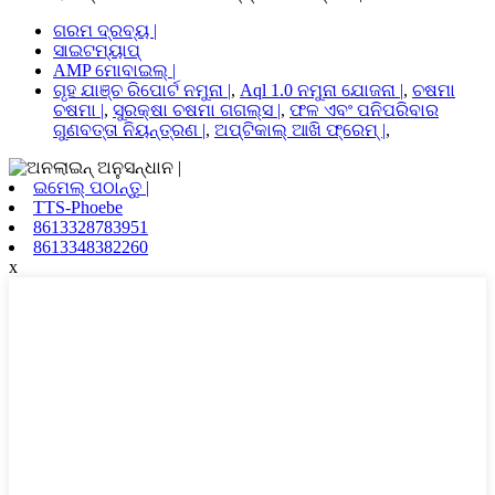
ଗରମ ଦ୍ରବ୍ୟ |
ସାଇଟମ୍ୟାପ୍
AMP ମୋବାଇଲ୍ |
ଗୃହ ଯାଞ୍ଚ ରିପୋର୍ଟ ନମୁନା |
,
Aql 1.0 ନମୁନା ଯୋଜନା |
,
ଚଷମା
ଚଷମା |
,
ସୁରକ୍ଷା ଚଷମା ଗଗଲ୍ସ |
,
ଫଳ ଏବଂ ପନିପରିବାର
ଗୁଣବତ୍ତା ନିୟନ୍ତ୍ରଣ |
,
ଅପ୍ଟିକାଲ୍ ଆଖି ଫ୍ରେମ୍ |
,
ଇମେଲ୍ ପଠାନ୍ତୁ |
TTS-Phoebe
8613328783951
8613348382260
x