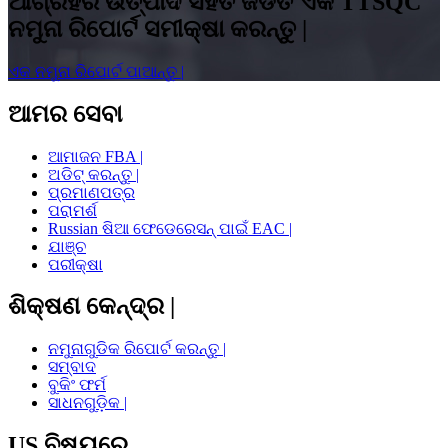
ଆଗ୍ରହର ଉତ୍ପାଦ ସହିତ ଜଡିତ ଏକ TTSQC
ନମୁନା ରିପୋର୍ଟ ସମୀକ୍ଷା କରନ୍ତୁ |
ଏକ ନମୁନା ରିପୋର୍ଟ ପାଆନ୍ତୁ |
ଆମର ସେବା
ଆମାଜନ FBA |
ଅଡିଟ୍ କରନ୍ତୁ |
ପ୍ରମାଣପତ୍ର
ପରାମର୍ଶ
Russian ଷିଆ ଫେଡେରେସନ୍ ପାଇଁ EAC |
ଯାଞ୍ଚ
ପରୀକ୍ଷା
ଶିକ୍ଷଣ କେନ୍ଦ୍ର |
ନମୁନାଗୁଡିକ ରିପୋର୍ଟ କରନ୍ତୁ |
ସମ୍ବାଦ
ବୁକିଂ ଫର୍ମ
ସାଧନଗୁଡ଼ିକ |
US ବିଷୟରେ