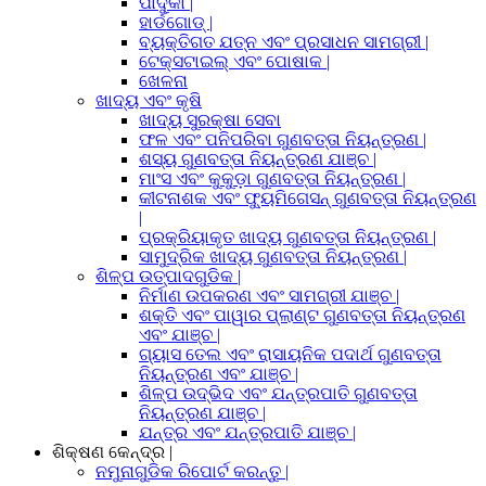
ପାଦୁକା |
ହାର୍ଡଗୋଡ୍ |
ବ୍ୟକ୍ତିଗତ ଯତ୍ନ ଏବଂ ପ୍ରସାଧନ ସାମଗ୍ରୀ |
ଟେକ୍ସଟାଇଲ୍ ଏବଂ ପୋଷାକ |
ଖେଳନା
ଖାଦ୍ୟ ଏବଂ କୃଷି
ଖାଦ୍ୟ ସୁରକ୍ଷା ସେବା
ଫଳ ଏବଂ ପନିପରିବା ଗୁଣବତ୍ତା ନିୟନ୍ତ୍ରଣ |
ଶସ୍ୟ ଗୁଣବତ୍ତା ନିୟନ୍ତ୍ରଣ ଯାଞ୍ଚ |
ମାଂସ ଏବଂ କୁକୁଡ଼ା ଗୁଣବତ୍ତା ନିୟନ୍ତ୍ରଣ |
କୀଟନାଶକ ଏବଂ ଫ୍ୟୁମିଗେସନ୍ ଗୁଣବତ୍ତା ନିୟନ୍ତ୍ରଣ
|
ପ୍ରକ୍ରିୟାକୃତ ଖାଦ୍ୟ ଗୁଣବତ୍ତା ନିୟନ୍ତ୍ରଣ |
ସାମୁଦ୍ରିକ ଖାଦ୍ୟ ଗୁଣବତ୍ତା ନିୟନ୍ତ୍ରଣ |
ଶିଳ୍ପ ଉତ୍ପାଦଗୁଡିକ |
ନିର୍ମାଣ ଉପକରଣ ଏବଂ ସାମଗ୍ରୀ ଯାଞ୍ଚ |
ଶକ୍ତି ଏବଂ ପାୱାର ପ୍ଲାଣ୍ଟ ଗୁଣବତ୍ତା ନିୟନ୍ତ୍ରଣ
ଏବଂ ଯାଞ୍ଚ |
ଗ୍ୟାସ ତେଲ ଏବଂ ରାସାୟନିକ ପଦାର୍ଥ ଗୁଣବତ୍ତା
ନିୟନ୍ତ୍ରଣ ଏବଂ ଯାଞ୍ଚ |
ଶିଳ୍ପ ଉଦ୍ଭିଦ ଏବଂ ଯନ୍ତ୍ରପାତି ଗୁଣବତ୍ତା
ନିୟନ୍ତ୍ରଣ ଯାଞ୍ଚ |
ଯନ୍ତ୍ର ଏବଂ ଯନ୍ତ୍ରପାତି ଯାଞ୍ଚ |
ଶିକ୍ଷଣ କେନ୍ଦ୍ର |
ନମୁନାଗୁଡିକ ରିପୋର୍ଟ କରନ୍ତୁ |