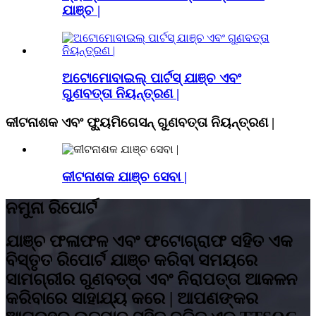
ଯାଞ୍ଚ |
ଅଟୋମୋବାଇଲ୍ ପାର୍ଟସ୍ ଯାଞ୍ଚ ଏବଂ
ଗୁଣବତ୍ତା ନିୟନ୍ତ୍ରଣ |
କୀଟନାଶକ ଏବଂ ଫ୍ୟୁମିଗେସନ୍ ଗୁଣବତ୍ତା ନିୟନ୍ତ୍ରଣ |
କୀଟନାଶକ ଯାଞ୍ଚ ସେବା |
ନମୁନା ରିପୋର୍ଟ
ଯାଞ୍ଚ ଫଳାଫଳ ଏବଂ ଫଟୋଗ୍ରାଫ ସହିତ ଏକ
ବିସ୍ତୃତ ରିପୋର୍ଟ ଯାଞ୍ଚ କରିବା ସମୟରେ
ସାମଗ୍ରୀର ଗୁଣବତ୍ତା ଏବଂ ନିରାପତ୍ତା ଆକଳନ
କରିବାରେ ସାହାଯ୍ୟ କରେ | ଆପଣଙ୍କର