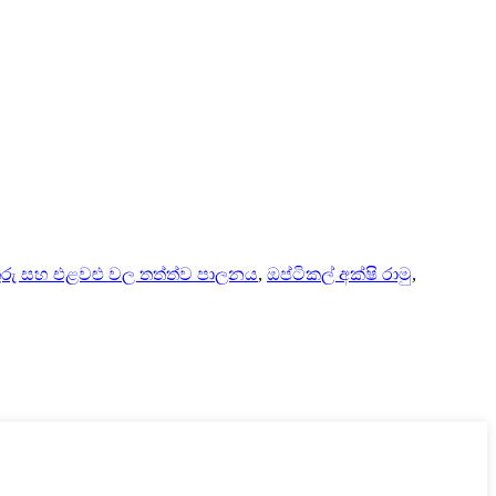
ුරු සහ එළවළු වල තත්ත්ව පාලනය
,
ඔප්ටිකල් අක්ෂි රාමු
,