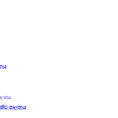
ලනය
්ත්ව පාලනය