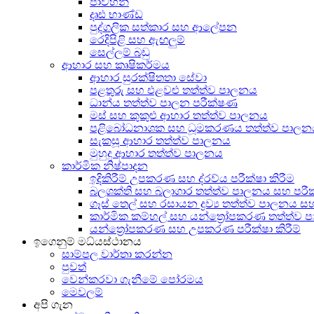
පාවහන්
දෘඪ භාණ්ඩ
පුද්ගලික සත්කාර සහ ආලේපන
රෙදිපිළි සහ ඇඟලුම්
සෙල්ලම් බඩු
ආහාර සහ කෘෂිකර්මය
ආහාර සුරක්ෂිතතා සේවා
පළතුරු සහ එළවළු තත්ත්ව පාලනය
ධාන්ය තත්ත්ව පාලන පරීක්ෂණ
මස් සහ කුකුළු ආහාර තත්ත්ව පාලනය
පළිබෝධනාශක සහ ධූමකරණය තත්ත්ව පාලන
සැකසූ ආහාර තත්ත්ව පාලනය
මුහුදු ආහාර තත්ත්ව පාලනය
කාර්මික නිෂ්පාදන
ඉදිකිරීම් උපකරණ සහ ද්රව්ය පරීක්ෂා කිරීම
බලශක්ති සහ බලාගාර තත්ත්ව පාලනය සහ පර
ගෑස් තෙල් සහ රසායන ද්‍රව්‍ය තත්ත්ව පාලනය 
කාර්මික කම්හල් සහ යන්ත්‍රෝපකරණ තත්ත්ව 
යන්ත්‍රෝපකරණ සහ උපකරණ පරීක්ෂා කිරීම්
ඉගෙනුම් මධ්යස්ථානය
සාම්පල වාර්තා කරන්න
පුවත්
වෙන්කරවා ගැනීමේ පෝරමය
මෙවලම්
අපි ගැන