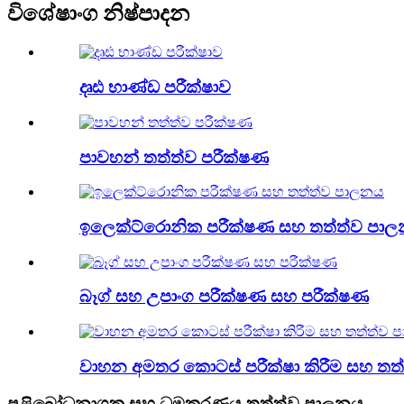
විශේෂාංග නිෂ්පාදන
දෘඪ භාණ්ඩ පරීක්ෂාව
පාවහන් තත්ත්ව පරීක්ෂණ
ඉලෙක්ට්රොනික පරීක්ෂණ සහ තත්ත්ව පා
බෑග් සහ උපාංග පරීක්ෂණ සහ පරීක්ෂණ
වාහන අමතර කොටස් පරීක්ෂා කිරීම සහ තත
පළිබෝධනාශක සහ ධූමකරණය තත්ත්ව පාලනය