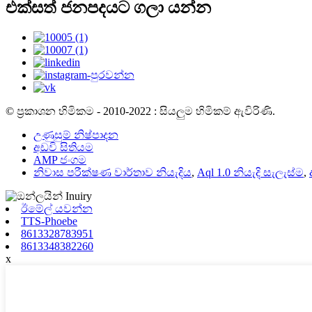
එක්සත් ජනපදයට ගලා යන්න
© ප්‍රකාශන හිමිකම - 2010-2022 : සියලුම හිමිකම් ඇවිරිණි.
උණුසුම් නිෂ්පාදන
අඩවි සිතියම
AMP ජංගම
නිවාස පරීක්ෂණ වාර්තාව නියැදිය
,
Aql 1.0 නියැදි සැලැස්ම
,
ඊමේල් යවන්න
TTS-Phoebe
8613328783951
8613348382260
x