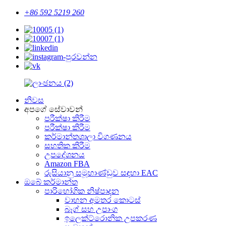
+86 592 5219 260
නිවස
අපගේ සේවාවන්
පරීක්ෂා කිරීම
පරීක්ෂා කිරීම
කර්මාන්තශාලා විගණනය
සහතික කිරීම
උපදේශනය
Amazon FBA
රුසියානු සමූහාණ්ඩුව සඳහා EAC
ඔබේ කර්මාන්ත
පාරිභෝගික නිෂ්පාදන
වාහන අමතර කොටස්
බෑග් සහ උපාංග
ඉලෙක්ට්රොනික උපකරණ