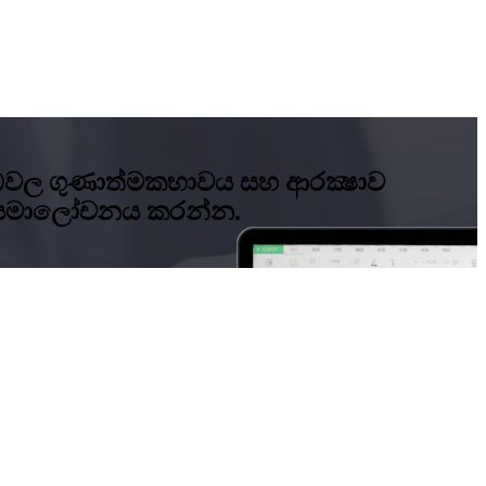
භාණ්ඩවල ගුණාත්මකභාවය සහ ආරක්‍ෂාව
ක් සමාලෝචනය කරන්න.