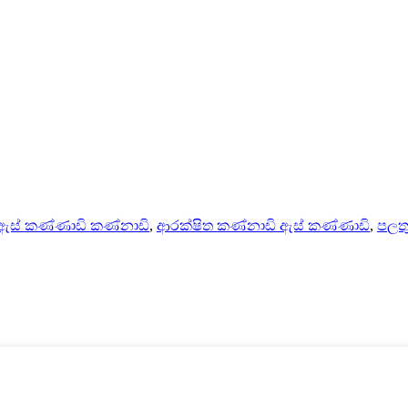
ඇස් කණ්ණාඩි කණ්නාඩි
,
ආරක්ෂිත කණ්නාඩි ඇස් කණ්ණාඩි
,
පලත