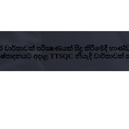
්තර වාර්තාවක් පරීක්‍ෂණයක් සිදු කිරීමේදී 
නිෂ්පාදනයට අදාළ TTSQC නියැදි වාර්තාව