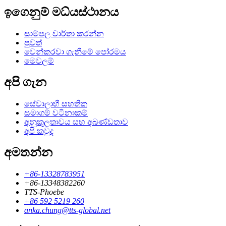
ඉගෙනුම් මධ්යස්ථානය
සාම්පල වාර්තා කරන්න
පුවත්
වෙන්කරවා ගැනීමේ පෝරමය
මෙවලම්
අපි ගැන
සේවාලාභී සහතික
සමාගම් වටිනාකම්
අනුකූලතාවය සහ අඛණ්ඩතාව
අපි කවුද
අමතන්න
+86-13328783951
+86-13348382260
TTS-Phoebe
+86 592 5219 260
anka.chung@tts-global.net