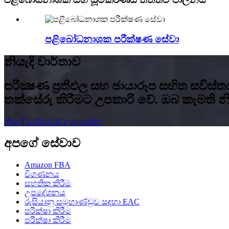
පළිබෝධනාශක පරීක්ෂණ සේවා
නියැදි වාර්තාව
පරීක්‍ෂණ ප්‍රතිඵල සහ ඡායාරූප සහිත සවිස
තක්සේරු කිරීමට උපකාරී වේ. ඔබ කැමති 
නියැදි වාර්තාවක් ලබා ගන්න
අපගේ සේවාව
Amazon FBA
විගණනය
සහතික කිරීම
උපදේශනය
රුසියානු සමූහාණ්ඩුව සඳහා EAC
පරීක්ෂා කිරීම
පරීක්ෂා කිරීම