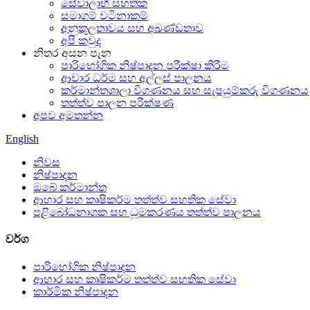
සේවාලාභී සහතික
සමාගම් වටිනාකම්
අනුකූලතාවය සහ අඛණ්ඩතාව
අපි කවුද
නිතර අසන පැන
පාරිභෝගික නිෂ්පාදන පරීක්ෂා කිරීම
ආචාර ධර්ම සහ අල්ලස් පාලනය
කර්මාන්තශාලා විගණනය සහ සැපයුම්කරු විගණනය
තත්ත්ව පාලන පරීක්ෂණ
අපව අමතන්න
English
නිවස
නිෂ්පාදන
ඔබේ කර්මාන්ත
ආහාර සහ කෘෂිකර්ම තත්ත්ව සහතික සේවා
පළිබෝධනාශක සහ ධූමකරණය තත්ත්ව පාලනය
වර්ග
පාරිභෝගික නිෂ්පාදන
ආහාර සහ කෘෂිකර්ම තත්ත්ව සහතික සේවා
කාර්මික නිෂ්පාදන