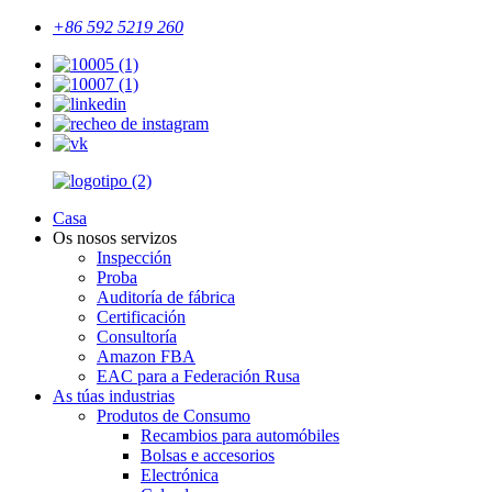
+86 592 5219 260
Casa
Os nosos servizos
Inspección
Proba
Auditoría de fábrica
Certificación
Consultoría
Amazon FBA
EAC para a Federación Rusa
As túas industrias
Produtos de Consumo
Recambios para automóbiles
Bolsas e accesorios
Electrónica