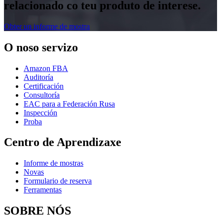
relacionado co teu produto de interese.
Obter un informe de mostra
O noso servizo
Amazon FBA
Auditoría
Certificación
Consultoría
EAC para a Federación Rusa
Inspección
Proba
Centro de Aprendizaxe
Informe de mostras
Novas
Formulario de reserva
Ferramentas
SOBRE NÓS