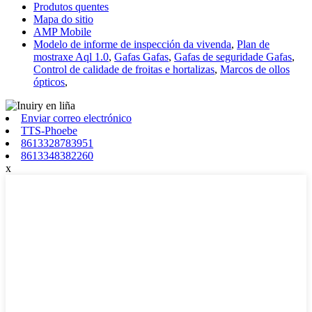
Produtos quentes
Mapa do sitio
AMP Mobile
Modelo de informe de inspección da vivenda
,
Plan de
mostraxe Aql 1.0
,
Gafas Gafas
,
Gafas de seguridade Gafas
,
Control de calidade de froitas e hortalizas
,
Marcos de ollos
ópticos
,
Enviar correo electrónico
TTS-Phoebe
8613328783951
8613348382260
x