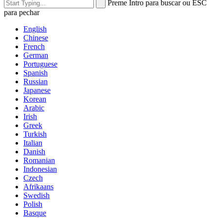
Preme Intro para buscar ou ESC
para pechar
English
Chinese
French
German
Portuguese
Spanish
Russian
Japanese
Korean
Arabic
Irish
Greek
Turkish
Italian
Danish
Romanian
Indonesian
Czech
Afrikaans
Swedish
Polish
Basque