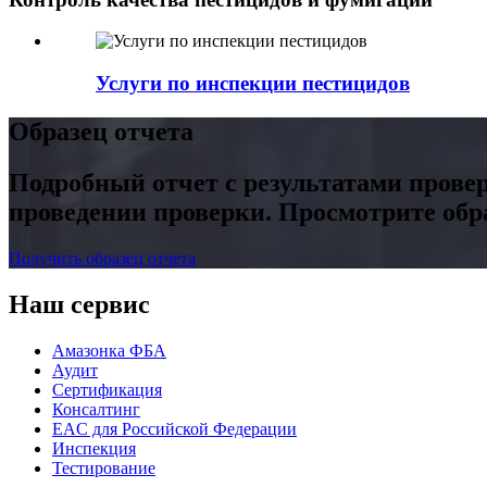
Услуги по инспекции пестицидов
Образец отчета
Подробный отчет с результатами прове
проведении проверки. Просмотрите обр
Получить образец отчета
Наш сервис
Амазонка ФБА
Аудит
Сертификация
Консалтинг
EAC для Российской Федерации
Инспекция
Тестирование