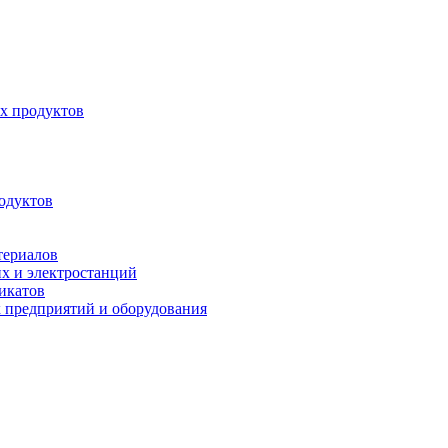
х продуктов
одуктов
териалов
их и электростанций
микатов
 предприятий и оборудования