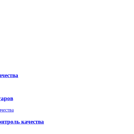
ачества
уаров
онтроль качества