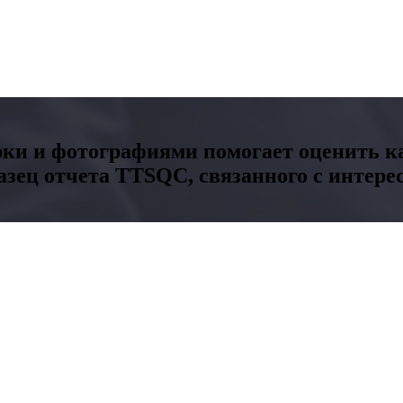
рки и фотографиями помогает оценить ка
азец отчета TTSQC, связанного с интер