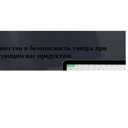
чество и безопасность товара при
есующим вас продуктом.