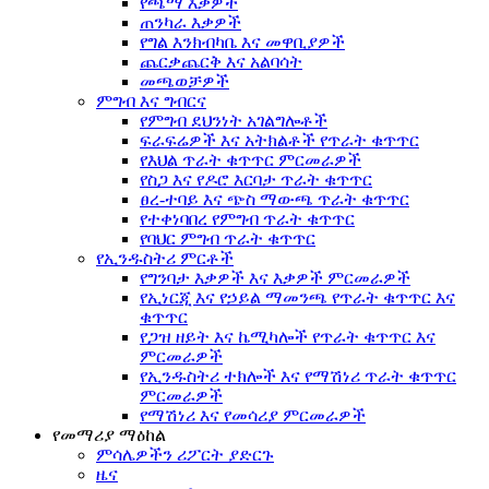
የጫማ እቃዎች
ጠንካራ እቃዎች
የግል እንክብካቤ እና መዋቢያዎች
ጨርቃጨርቅ እና አልባሳት
መጫወቻዎች
ምግብ እና ግብርና
የምግብ ደህንነት አገልግሎቶች
ፍራፍሬዎች እና አትክልቶች የጥራት ቁጥጥር
የእህል ጥራት ቁጥጥር ምርመራዎች
የስጋ እና የዶሮ እርባታ ጥራት ቁጥጥር
ፀረ-ተባይ እና ጭስ ማውጫ ጥራት ቁጥጥር
የተቀነባበረ የምግብ ጥራት ቁጥጥር
የባህር ምግብ ጥራት ቁጥጥር
የኢንዱስትሪ ምርቶች
የግንባታ እቃዎች እና እቃዎች ምርመራዎች
የኢነርጂ እና የኃይል ማመንጫ የጥራት ቁጥጥር እና
ቁጥጥር
የጋዝ ዘይት እና ኬሚካሎች የጥራት ቁጥጥር እና
ምርመራዎች
የኢንዱስትሪ ተክሎች እና የማሽነሪ ጥራት ቁጥጥር
ምርመራዎች
የማሽነሪ እና የመሳሪያ ምርመራዎች
የመማሪያ ማዕከል
ምሳሌዎችን ሪፖርት ያድርጉ
ዜና