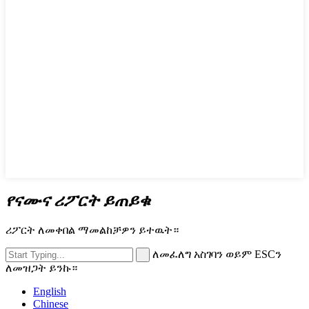
የናሙና ሪፖርት ይጠይቁ
ሪፖርት ለመቀበል ማመልከቻዎን ይተዉት።
ለመፈለግ አስገባን ወይም ESCን
ለመዝጋት ይንኩ።
English
Chinese