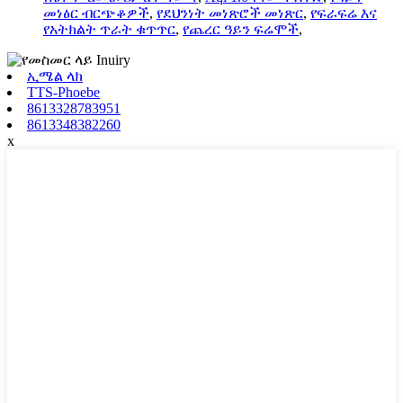
መነፅር ብርጭቆዎች
,
የደህንነት መነጽሮች መነጽር
,
የፍራፍሬ እና
የአትክልት ጥራት ቁጥጥር
,
የጨረር ዓይን ፍሬሞች
,
ኢሜል ላክ
TTS-Phoebe
8613328783951
8613348382260
x