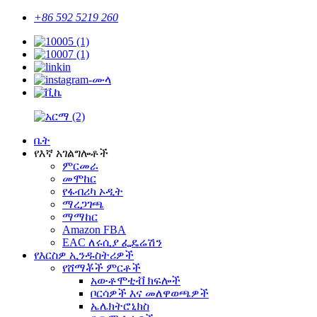
+86 592 5219 260
ቤት
የእኛ አገልግሎቶች
ምርመራ
መሞከር
የፋብሪካ ኦዲት
ማረጋገጫ
ማማከር
Amazon FBA
EAC ለሩሲያ ፌዴሬሽን
የእርስዎ ኢንዱስትሪዎች
የሸማቾች ምርቶች
አውቶሞቲቭ ክፍሎች
ቦርሳዎች እና መለዋወጫዎች
ኤሌክትሮኒክስ