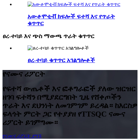
አውቶሞቲቭ ክፍሎች ፍተሻ እና የጥራት
ቁጥጥር
ፀረ-ተባይ እና ጭስ ማውጫ ጥራት ቁጥጥር
ፀረ-ተባይ ቁጥጥር አገልግሎቶች
የናሙና ሪፖርት
የፍተሻ ውጤቶች እና ፎቶግራፎች ያለው ዝርዝር
ዘገባ ፍተሻን በሚያደርግበት ጊዜ የሸቀጦችን
ጥራት እና ደህንነት ለመገምገም ይረዳል። ከእርስዎ
ፍላጎት ምርት ጋር የተያያዘ የTTSQC ናሙና
ሪፖርት ይገምግሙ።
የናሙና ሪፖርት ያግኙ