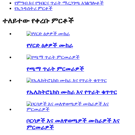
የምግብ እና የግብርና ጥራት ማረጋገጫ አገልግሎቶች
የኢንዱስትሪ ምርቶች
ተለይተው የቀረቡ ምርቶች
የሃርድ ዕቃዎች ሙከራ
የጫማ ጥራት ምርመራዎች
የኤሌክትሮኒክስ ሙከራ እና የጥራት ቁጥጥር
ቦርሳዎች እና መለዋወጫዎች ሙከራዎች እና
ምርመራዎች