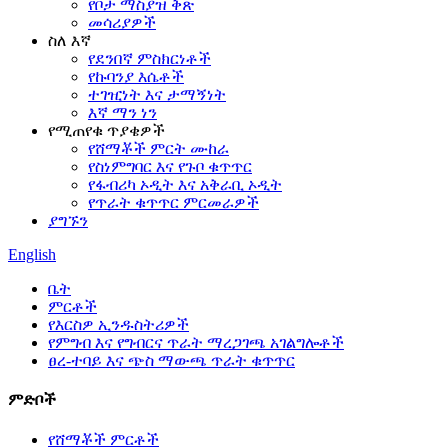
የቦታ ማስያዝ ቅጽ
መሳሪያዎች
ስለ እኛ
የደንበኛ ምስክርነቶች
የኩባንያ እሴቶች
ተገዢነት እና ታማኝነት
እኛ ማን ነን
የሚጠየቁ ጥያቄዎች
የሸማቾች ምርት ሙከራ
የስነምግባር እና የጉቦ ቁጥጥር
የፋብሪካ ኦዲት እና አቅራቢ ኦዲት
የጥራት ቁጥጥር ምርመራዎች
ያግኙን
English
ቤት
ምርቶች
የእርስዎ ኢንዱስትሪዎች
የምግብ እና የግብርና ጥራት ማረጋገጫ አገልግሎቶች
ፀረ-ተባይ እና ጭስ ማውጫ ጥራት ቁጥጥር
ምድቦች
የሸማቾች ምርቶች