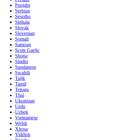
Punjabi
Serbian
Sesotho
Sinhala
Slovak
Slovenian
Somali
Samoan
Scots Gaelic
Shona
Sindhi
Sundanese
Swahili
Tajik
Tamil
Telugu
Thai
Ukrainian
Urdu
Uzbek
Vietnamese
Welsh
Xhosa
Yiddish