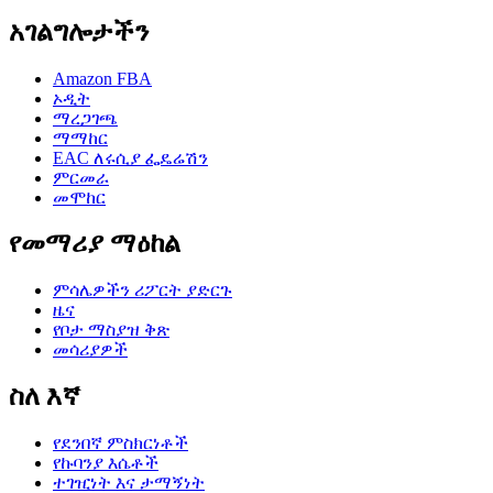
አገልግሎታችን
Amazon FBA
ኦዲት
ማረጋገጫ
ማማከር
EAC ለሩሲያ ፌዴሬሽን
ምርመራ
መሞከር
የመማሪያ ማዕከል
ምሳሌዎችን ሪፖርት ያድርጉ
ዜና
የቦታ ማስያዝ ቅጽ
መሳሪያዎች
ስለ እኛ
የደንበኛ ምስክርነቶች
የኩባንያ እሴቶች
ተገዢነት እና ታማኝነት