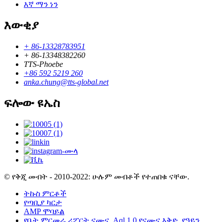
እኛ ማን ነን
እውቂያ
+ 86-13328783951
+ 86-13348382260
TTS-Phoebe
+86 592 5219 260
anka.chung@tts-global.net
ፍሎው ዩኤስ
© የቅጂ መብት - 2010-2022: ሁሉም መብቶች የተጠበቁ ናቸው.
ትኩስ ምርቶች
የጣቢያ ካርታ
AMP ሞባይል
የቤት ምርመራ ሪፖርት ናሙና
,
Aql 1.0 የናሙና እቅድ
,
የዓይን