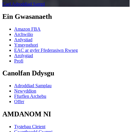
Cael Adroddiad Sampl
Ein Gwasanaeth
Amazon FBA
Archwilio
Ardystiad
Ymgynghori
EAC ar gyfer Ffederasiwn Rwseg
Arolygiad
Profi
Canolfan Ddysgu
Adroddiad Samplau
Newyddion
Ffurflen Archebu
Offer
AMDANOM NI
Tystebau Cleient
Gwerthoedd Cwmni