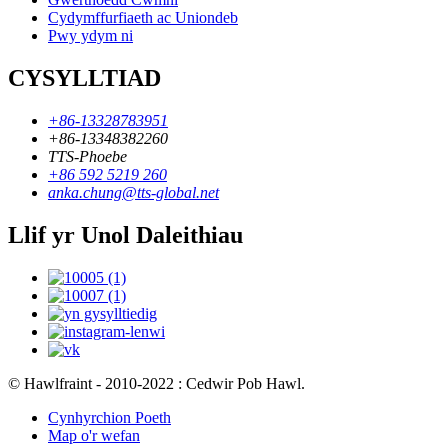
Cydymffurfiaeth ac Uniondeb
Pwy ydym ni
CYSYLLTIAD
+86-13328783951
+86-13348382260
TTS-Phoebe
+86 592 5219 260
anka.chung@tts-global.net
Llif yr Unol Daleithiau
© Hawlfraint - 2010-2022 : Cedwir Pob Hawl.
Cynhyrchion Poeth
Map o'r wefan