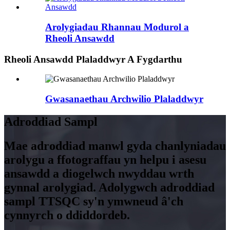
Arolygiadau Rhannau Modurol a
Rheoli Ansawdd
Rheoli Ansawdd Plaladdwyr A Fygdarthu
Gwasanaethau Archwilio Plaladdwyr
Adroddiad Sampl
Mae adroddiad manwl gyda chanlyniadau
arolygu a ffotograffau yn helpu i asesu
ansawdd a diogelwch nwyddau wrth
gynnal arolygiad. Adolygwch adroddiad
sampl TTSQC sy'n ymwneud â'ch
cynnyrch o ddiddordeb.