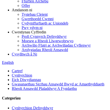
Ffurflen Archebu
Offer
Amdanom ni
Tystebau Cleient
Gwerthoedd Cwmni
Cydymffurfiaeth ac Uniondeb
Pwy ydym ni
Cwestiynau Cyffredin
Profi Cynnyrch Defnyddwyr
Moeseg a Rheoli Llwgrwobrwyo
Archwilio Ffatri ac Archwiliadau Cyflenwyr
Arolygiadau Rheoli Ansawdd
Cysylltwch â Ni
English
Cartref
Cynhyrchion
Eich Diwydiannau
Gwasanaethau Sicrhau Ansawdd Bwyd ac Amaethyddiaeth
Rheoli Ansawdd Plaladdwyr A Fygdarthu
Categorïau
Cynhyrchion Defnyddwyr