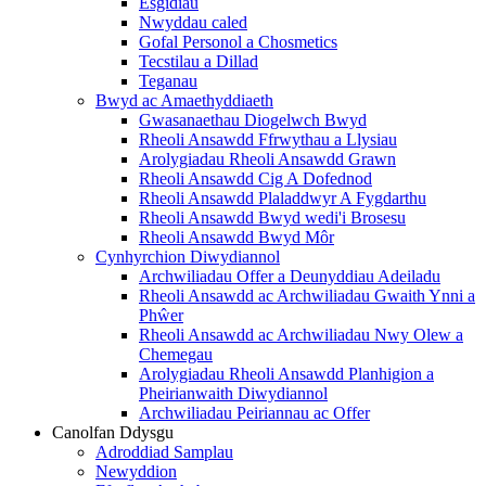
Esgidiau
Nwyddau caled
Gofal Personol a Chosmetics
Tecstilau a Dillad
Teganau
Bwyd ac Amaethyddiaeth
Gwasanaethau Diogelwch Bwyd
Rheoli Ansawdd Ffrwythau a Llysiau
Arolygiadau Rheoli Ansawdd Grawn
Rheoli Ansawdd Cig A Dofednod
Rheoli Ansawdd Plaladdwyr A Fygdarthu
Rheoli Ansawdd Bwyd wedi'i Brosesu
Rheoli Ansawdd Bwyd Môr
Cynhyrchion Diwydiannol
Archwiliadau Offer a Deunyddiau Adeiladu
Rheoli Ansawdd ac Archwiliadau Gwaith Ynni a
Phŵer
Rheoli Ansawdd ac Archwiliadau Nwy Olew a
Chemegau
Arolygiadau Rheoli Ansawdd Planhigion a
Pheirianwaith Diwydiannol
Archwiliadau Peiriannau ac Offer
Canolfan Ddysgu
Adroddiad Samplau
Newyddion