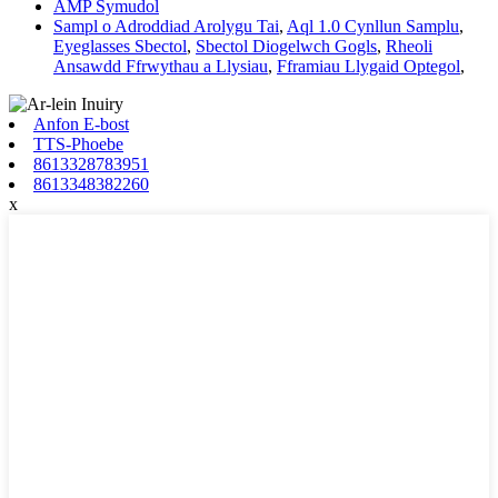
AMP Symudol
Sampl o Adroddiad Arolygu Tai
,
Aql 1.0 Cynllun Samplu
,
Eyeglasses Sbectol
,
Sbectol Diogelwch Gogls
,
Rheoli
Ansawdd Ffrwythau a Llysiau
,
Fframiau Llygaid Optegol
,
Anfon E-bost
TTS-Phoebe
8613328783951
8613348382260
x