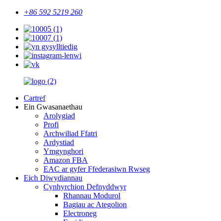
+86 592 5219 260
Cartref
Ein Gwasanaethau
Arolygiad
Profi
Archwiliad Ffatri
Ardystiad
Ymgynghori
Amazon FBA
EAC ar gyfer Ffederasiwn Rwseg
Eich Diwydiannau
Cynhyrchion Defnyddwyr
Rhannau Modurol
Bagiau ac Ategolion
Electroneg