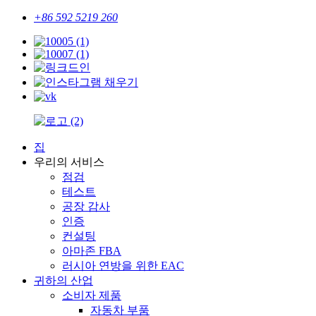
+86 592 5219 260
집
우리의 서비스
점검
테스트
공장 감사
인증
컨설팅
아마존 FBA
러시아 연방을 위한 EAC
귀하의 산업
소비자 제품
자동차 부품