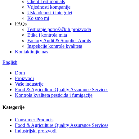
Client Testimonials
Vrijednosti kompanije
Usklađenost i integritet
Ko smo mi
FAQs
Testiranje potrošačkih proizvoda
Etika i kontrola mita
Factory Audit & Supplier Audits
Inspekcije kontrole kvaliteta
Kontaktirajte nas
English
Dom
Proizvodi
Vaše industrije
Food & Agriculture Quality Assurance Services
Kontrola kvaliteta pesticida i fumigacije
Kategorije
Consumer Products
Food & Agriculture Quality Assurance Services
Industrijski proizvodi