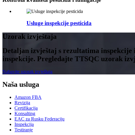
Usluge inspekcije pesticida
Uzorak izvještaja
Detaljan izvještaj s rezultatima inspekcije
inspekcije. Pregledajte TTSQC uzorak izvje
Nabavite uzorak izvještaja
Naša usluga
Amazon FBA
Revizija
Certifikacija
Konsalting
EAC za Rusku Federaciju
Inspekcija
Testiranje