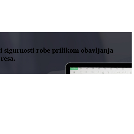
 i sigurnosti robe prilikom obavljanja
resa.