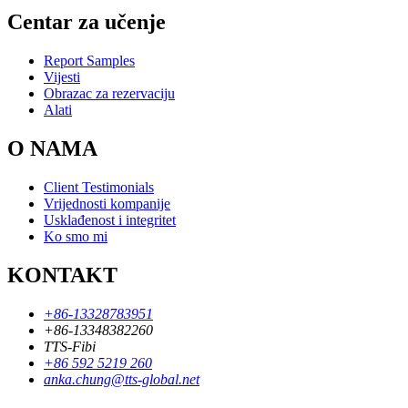
Centar za učenje
Report Samples
Vijesti
Obrazac za rezervaciju
Alati
O NAMA
Client Testimonials
Vrijednosti kompanije
Usklađenost i integritet
Ko smo mi
KONTAKT
+86-13328783951
+86-13348382260
TTS-Fibi
+86 592 5219 260
anka.chung@tts-global.net