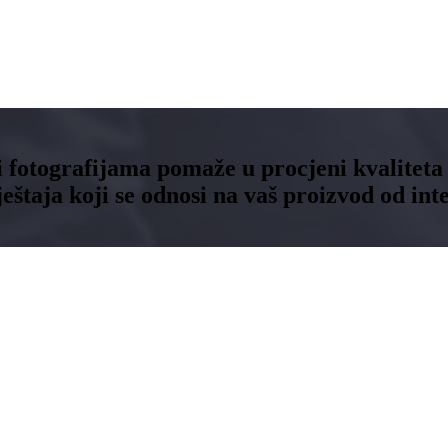
 i fotografijama pomaže u procjeni kvaliteta
štaja koji se odnosi na vaš proizvod od inte