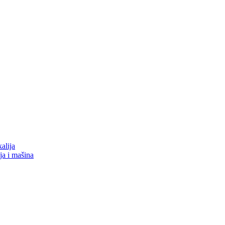
alija
nja i mašina