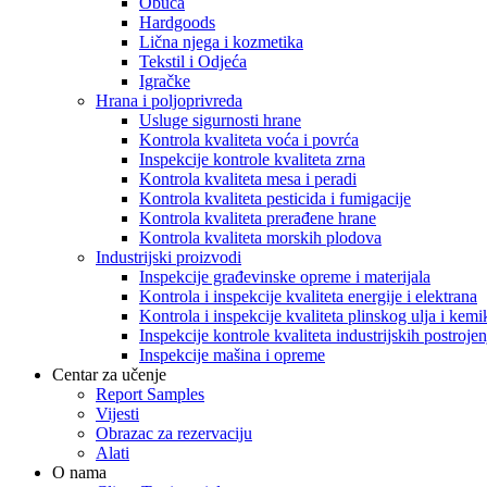
Obuća
Hardgoods
Lična njega i kozmetika
Tekstil i Odjeća
Igračke
Hrana i poljoprivreda
Usluge sigurnosti hrane
Kontrola kvaliteta voća i povrća
Inspekcije kontrole kvaliteta zrna
Kontrola kvaliteta mesa i peradi
Kontrola kvaliteta pesticida i fumigacije
Kontrola kvaliteta prerađene hrane
Kontrola kvaliteta morskih plodova
Industrijski proizvodi
Inspekcije građevinske opreme i materijala
Kontrola i inspekcije kvaliteta energije i elektrana
Kontrola i inspekcije kvaliteta plinskog ulja i kemik
Inspekcije kontrole kvaliteta industrijskih postroje
Inspekcije mašina i opreme
Centar za učenje
Report Samples
Vijesti
Obrazac za rezervaciju
Alati
O nama