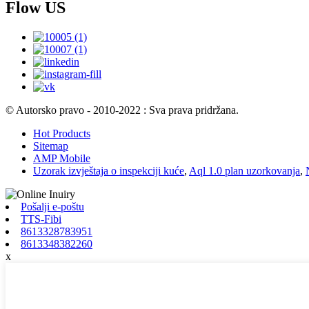
Flow US
© Autorsko pravo - 2010-2022 : Sva prava pridržana.
Hot Products
Sitemap
AMP Mobile
Uzorak izvještaja o inspekciji kuće
,
Aql 1.0 plan uzorkovanja
,
Pošalji e-poštu
TTS-Fibi
8613328783951
8613348382260
x