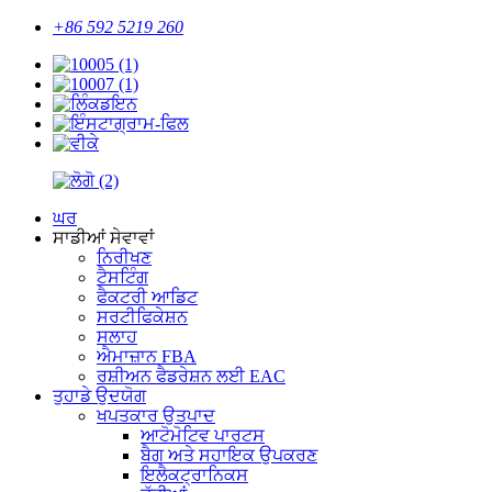
+86 592 5219 260
ਘਰ
ਸਾਡੀਆਂ ਸੇਵਾਵਾਂ
ਨਿਰੀਖਣ
ਟੈਸਟਿੰਗ
ਫੈਕਟਰੀ ਆਡਿਟ
ਸਰਟੀਫਿਕੇਸ਼ਨ
ਸਲਾਹ
ਐਮਾਜ਼ਾਨ FBA
ਰਸ਼ੀਅਨ ਫੈਡਰੇਸ਼ਨ ਲਈ EAC
ਤੁਹਾਡੇ ਉਦਯੋਗ
ਖਪਤਕਾਰ ਉਤਪਾਦ
ਆਟੋਮੋਟਿਵ ਪਾਰਟਸ
ਬੈਗ ਅਤੇ ਸਹਾਇਕ ਉਪਕਰਣ
ਇਲੈਕਟ੍ਰਾਨਿਕਸ