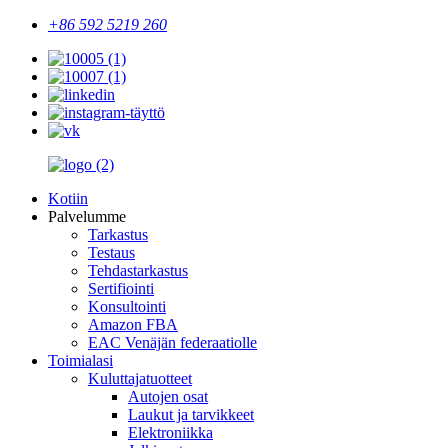
+86 592 5219 260
Kotiin
Palvelumme
Tarkastus
Testaus
Tehdastarkastus
Sertifiointi
Konsultointi
Amazon FBA
EAC Venäjän federaatiolle
Toimialasi
Kuluttajatuotteet
Autojen osat
Laukut ja tarvikkeet
Elektroniikka