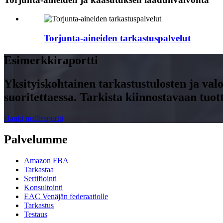
Torjunta-aineiden tarkastuspalvelut
Esimerkkiraportti
Yksityiskohtainen tarkastustulosten ja val
suoritettaessa. Tarkista kiinnostavaan tuo
Hanki malliraportti
Palvelumme
Amazon FBA
Tarkastaa
Sertifiointi
Konsultointi
EAC Venäjän federaatiolle
Tarkastus
Testaus