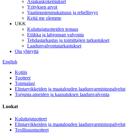
Asiakaskokemukset
Yrityksen arvot
Vaatimustenmukaisuus ja rehellisyys
Keitä me olemme
UKK
Kuluttajatuotteiden testaus
Etiikka ja lahjonnan valvonta
Tehdastarkastus ja toimittajien tarkastukset
Laadunvalvontatarkastukset
Ota yhteyttä
English
Kotiin
Tuotteet
Toimialasi
Elintarvikkeiden ja maatalouden laadunvarmistuspalvelut
Torjunta-aineiden ja kaasutuksen laadunvalvonta
Luokat
Kuluttajatuotteet
Elintarvikkeiden ja maatalouden laadunvarmistuspalvelut
Teollisuustuotteet