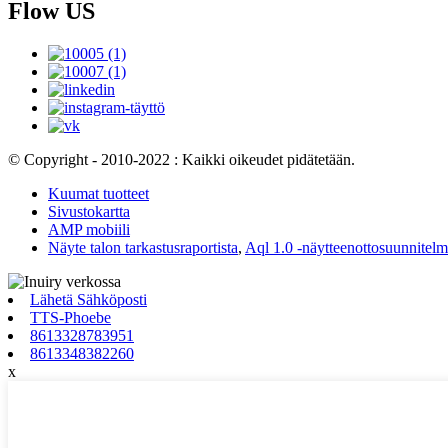
Flow US
© Copyright - 2010-2022 : Kaikki oikeudet pidätetään.
Kuumat tuotteet
Sivustokartta
AMP mobiili
Näyte talon tarkastusraportista
,
Aql 1.0 -näytteenottosuunnitel
Lähetä Sähköposti
TTS-Phoebe
8613328783951
8613348382260
x