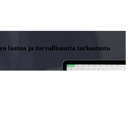
n laatua ja turvallisuutta tarkastusta