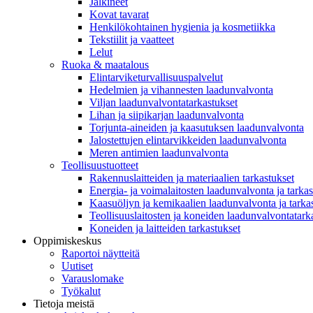
Jalkineet
Kovat tavarat
Henkilökohtainen hygienia ja kosmetiikka
Tekstiilit ja vaatteet
Lelut
Ruoka & maatalous
Elintarviketurvallisuuspalvelut
Hedelmien ja vihannesten laadunvalvonta
Viljan laadunvalvontatarkastukset
Lihan ja siipikarjan laadunvalvonta
Torjunta-aineiden ja kaasutuksen laadunvalvonta
Jalostettujen elintarvikkeiden laadunvalvonta
Meren antimien laadunvalvonta
Teollisuustuotteet
Rakennuslaitteiden ja materiaalien tarkastukset
Energia- ja voimalaitosten laadunvalvonta ja tarkas
Kaasuöljyn ja kemikaalien laadunvalvonta ja tarka
Teollisuuslaitosten ja koneiden laadunvalvontatark
Koneiden ja laitteiden tarkastukset
Oppimiskeskus
Raportoi näytteitä
Uutiset
Varauslomake
Työkalut
Tietoja meistä