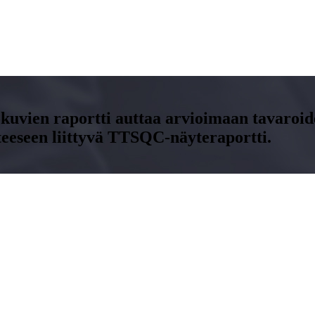
okuvien raportti auttaa arvioimaan tavaroide
tteeseen liittyvä TTSQC-näyteraportti.