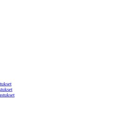
tukset
stukset
astukset