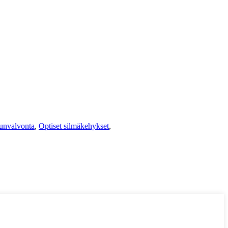
dunvalvonta
,
Optiset silmäkehykset
,