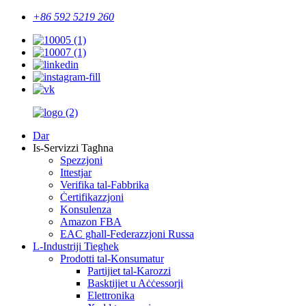
+86 592 5219 260
Dar
Is-Servizzi Tagħna
Spezzjoni
Ittestjar
Verifika tal-Fabbrika
Ċertifikazzjoni
Konsulenza
Amazon FBA
EAC għall-Federazzjoni Russa
L-Industriji Tiegħek
Prodotti tal-Konsumatur
Partijiet tal-Karozzi
Basktijiet u Aċċessorji
Elettronika