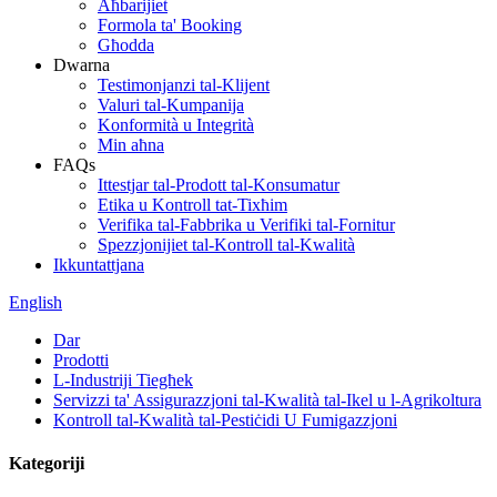
Aħbarijiet
Formola ta' Booking
Għodda
Dwarna
Testimonjanzi tal-Klijent
Valuri tal-Kumpanija
Konformità u Integrità
Min aħna
FAQs
Ittestjar tal-Prodott tal-Konsumatur
Etika u Kontroll tat-Tixħim
Verifika tal-Fabbrika u Verifiki tal-Fornitur
Spezzjonijiet tal-Kontroll tal-Kwalità
Ikkuntattjana
English
Dar
Prodotti
L-Industriji Tiegħek
Servizzi ta' Assigurazzjoni tal-Kwalità tal-Ikel u l-Agrikoltura
Kontroll tal-Kwalità tal-Pestiċidi U Fumigazzjoni
Kategoriji