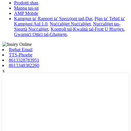
Prodotti sħan
Mappa tas-sit
AMP Mobile
Kampjun ta' Rapport ta' Spezzjoni tad-Dar
,
Pjan ta' Teħid ta'
Kampjuni Aql 1.0
,
Nuċċalijiet Nuċċalijiet
,
Nuċċalijiet tas-
Sigurtà Nuċċalijiet
,
Kontroll tal-Kwalità tal-Frott U Ħxejjex
,
Gwarniċi Ottiċi tal-Għajnejn
,
Ibgħat Email
TTS-Phoebe
8613328783951
8613348382260
x