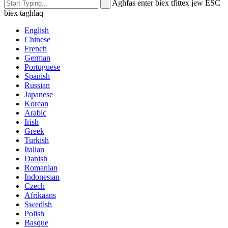
Agħfas enter biex tfittex jew ESC
biex tagħlaq
English
Chinese
French
German
Portuguese
Spanish
Russian
Japanese
Korean
Arabic
Irish
Greek
Turkish
Italian
Danish
Romanian
Indonesian
Czech
Afrikaans
Swedish
Polish
Basque