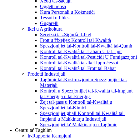
Xedd tas-saqajn
Oġġetti iebsa
Kura Personali u Kożmetiċi
Tessuti u Ilbies
Ġugarelli
Ikel u Agrikoltura
Servizzi tas-Sigurtà fl-Ikel
Frott u Ħxejjex Kontroll tal-Kwalità
Spezzjonijiet tal-Kontroll tal-Kwalità tal-Qamħ
Kontroll tal-Kwalità tal-Laħam U tat-Tjur
Kontroll tal-Kwalità tal-Pestiċidi U Fumigazzjoni
Kontroll tal-Kwalità tal-Ikel Ipproċessat
Kontroll tal-Kwalità tal-Frott tal-Baħar
Prodotti Industrijali
Tagħmir tal-Kostruzzjoni u Spezzjonijiet tal-
Materjali
Kontroll u Spezzjonijiet tal-Kwalità tal-Impjant
tal-Enerġija u tal-Enerġija
Żejt tal-gass u Kontroll tal-Kwalità u
Spezzjonijiet tal-Kimiċi
Spezzjonijiet għall-Kontroll tal-Kwalità tal-
Impjanti u Makkinarju Industrijali
Spezzjonijiet ta' Makkinarju u Tagħmir
Ċentru ta' Tagħlim
Ir-Rapporta Kampjuni