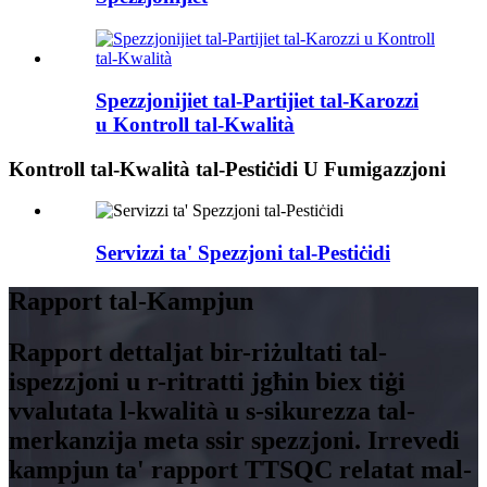
Spezzjonijiet tal-Partijiet tal-Karozzi
u Kontroll tal-Kwalità
Kontroll tal-Kwalità tal-Pestiċidi U Fumigazzjoni
Servizzi ta' Spezzjoni tal-Pestiċidi
Rapport tal-Kampjun
Rapport dettaljat bir-riżultati tal-
ispezzjoni u r-ritratti jgħin biex tiġi
vvalutata l-kwalità u s-sikurezza tal-
merkanzija meta ssir spezzjoni. Irrevedi
kampjun ta' rapport TTSQC relatat mal-