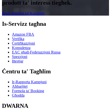
prodott ta' interess tiegħek.
Ikseb Rapport tal-Kampjun
Is-Servizz tagħna
Amazon FBA
Verifika
Ċertifikazzjoni
Konsulenza
EAC għall-Federazzjoni Russa
Spezzjoni
Ittestjar
Ċentru ta' Tagħlim
Ir-Rapporta Kampjuni
Aħbarijiet
Formola ta' Booking
Għodda
DWARNA