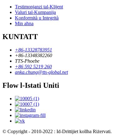
Testimonjanzi tal-Klijent
Valuri tal-Kumpanija
Konformità u Integrità
Min aħna
KUNTATT
+86-13328783951
+86-13348382260
TTS-Phoebe
+86 592 5219 260
anka.chung@tts-global.net
Flow l-Istati Uniti
© Copyright - 2010-2022 : Id-Drittijiet kollha Riżervati.