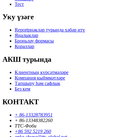
Тест
Уку үзәге
Reportрнәкләр турында хәбәр итү
Яңалыклар
Броньлау формасы
Кораллар
АКШ турында
Клиентның күрсәтмәләре
Компания кыйммәтләре
Тапшыру һәм сафлык
Без кем
КОНТАКТ
+ 86-13328783951
+ 86-13348382260
ТТС-Фоби
+86 592 5219 260
anka.chung@tts-global.net