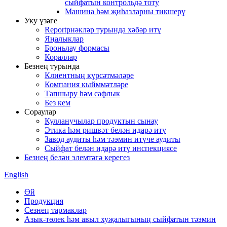
сыйфатын контрольдә тоту
Машина һәм җиһазларны тикшерү
Уку үзәге
Reportрнәкләр турында хәбәр итү
Яңалыклар
Броньлау формасы
Кораллар
Безнең турында
Клиентның күрсәтмәләре
Компания кыйммәтләре
Тапшыру һәм сафлык
Без кем
Сораулар
Кулланучылар продуктын сынау
Этика һәм ришвәт белән идарә итү
Завод аудиты һәм тәэмин итүче аудиты
Сыйфат белән идарә итү инспекциясе
Безнең белән элемтәгә керегез
English
Өй
Продукция
Сезнең тармаклар
Азык-төлек һәм авыл хуҗалыгының сыйфатын тәэмин