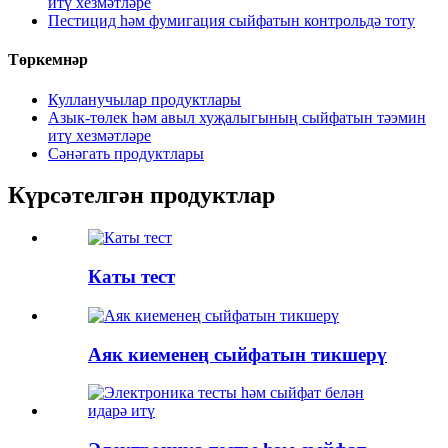
итү хезмәтләре
Пестицид һәм фумигация сыйфатын контрольдә тоту
Төркемнәр
Кулланучылар продуктлары
Азык-төлек һәм авыл хуҗалыгының сыйфатын тәэмин
итү хезмәтләре
Сәнәгать продуктлары
Күрсәтелгән продуктлар
Каты тест
Аяк киеменең сыйфатын тикшерү