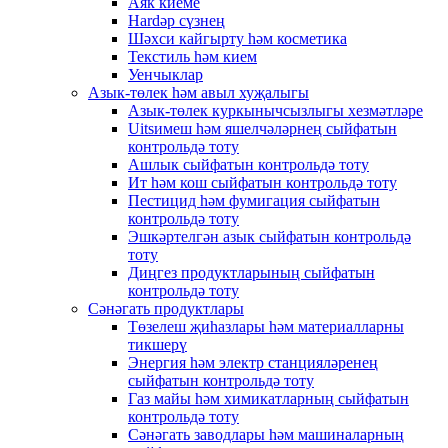
Аяк киеме
Hardәр сүзнең
Шәхси кайгырту һәм косметика
Текстиль һәм кием
Уенчыклар
Азык-төлек һәм авыл хуҗалыгы
Азык-төлек куркынычсызлыгы хезмәтләре
Uitsимеш һәм яшелчәләрнең сыйфатын
контрольдә тоту
Ашлык сыйфатын контрольдә тоту
Ит һәм кош сыйфатын контрольдә тоту
Пестицид һәм фумигация сыйфатын
контрольдә тоту
Эшкәртелгән азык сыйфатын контрольдә
тоту
Диңгез продуктларының сыйфатын
контрольдә тоту
Сәнәгать продуктлары
Төзелеш җиһазлары һәм материалларны
тикшерү
Энергия һәм электр станцияләренең
сыйфатын контрольдә тоту
Газ майы һәм химикатларның сыйфатын
контрольдә тоту
Сәнәгать заводлары һәм машиналарның