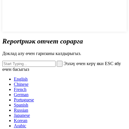
Reportрнәк отчет сорарга
Доклад алу өчен гаризаны калдырыгыз.
Эзләү өчен керү яки ESC ябу
өчен басыгыз
English
Chinese
French
German
Portuguese
Spanish
Russian
Japanese
Korean
Arabic