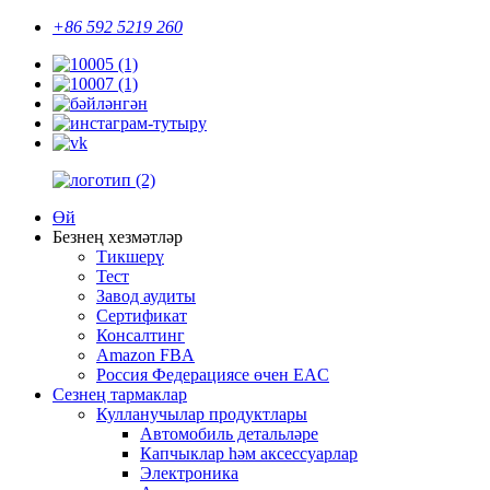
+86 592 5219 260
Өй
Безнең хезмәтләр
Тикшерү
Тест
Завод аудиты
Сертификат
Консалтинг
Amazon FBA
Россия Федерациясе өчен EAC
Сезнең тармаклар
Кулланучылар продуктлары
Автомобиль детальләре
Капчыклар һәм аксессуарлар
Электроника