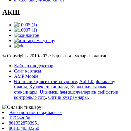
АКШ
© Copyright - 2010-2022: Барлык хокуклар сакланган.
Кайнар продуктлар
Сайт картасы
AMP Mobile
Өй инспекциясе отчеты үрнәге
,
Aql 1.0 plрнәк алу
планы
,
Күзлек стаканнары
,
Куркынычсызлык
стаканнары
,
Uitsимеш һәм яшелчәләрнең сыйфатын
контрольдә тоту
,
Оптик күз рамнары
,
Электрон почта җибәрегез
ТТС-Фоби
8613328783951
8613348382260