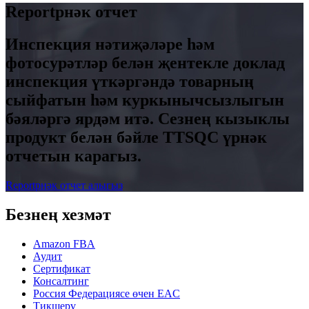
Reportрнәк отчет
Инспекция нәтиҗәләре һәм
фотосурәтләр белән җентекле доклад
инспекция үткәргәндә товарның
сыйфатын һәм куркынычсызлыгын
бәяләргә ярдәм итә. Сезнең кызыклы
продукт белән бәйле TTSQC үрнәк
отчетын карагыз.
Reportрнәк отчет алыгыз
Безнең хезмәт
Amazon FBA
Аудит
Сертификат
Консалтинг
Россия Федерациясе өчен EAC
Тикшерү