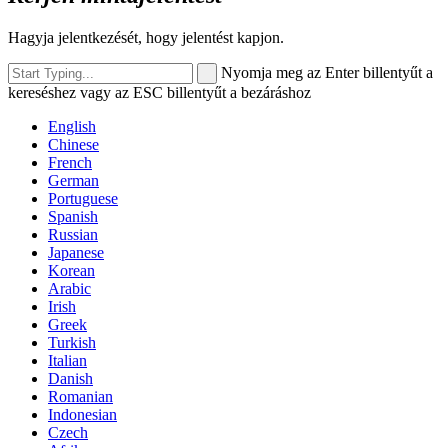
Hagyja jelentkezését, hogy jelentést kapjon.
Nyomja meg az Enter billentyűt a
kereséshez vagy az ESC billentyűt a bezáráshoz
English
Chinese
French
German
Portuguese
Spanish
Russian
Japanese
Korean
Arabic
Irish
Greek
Turkish
Italian
Danish
Romanian
Indonesian
Czech