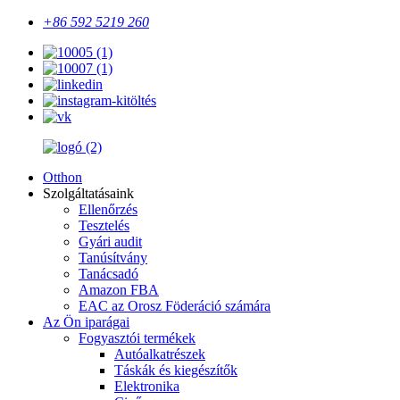
+86 592 5219 260
Otthon
Szolgáltatásaink
Ellenőrzés
Tesztelés
Gyári audit
Tanúsítvány
Tanácsadó
Amazon FBA
EAC az Orosz Föderáció számára
Az Ön iparágai
Fogyasztói termékek
Autóalkatrészek
Táskák és kiegészítők
Elektronika