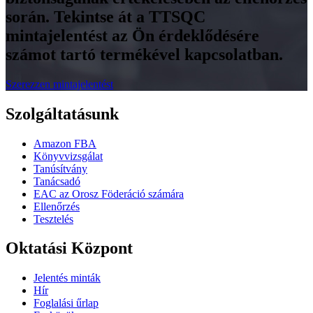
során. Tekintse át a TTSQC
mintajelentést az Ön érdeklődésére
számot tartó termékével kapcsolatban.
Szerezzen mintajelentést
Szolgáltatásunk
Amazon FBA
Könyvvizsgálat
Tanúsítvány
Tanácsadó
EAC az Orosz Föderáció számára
Ellenőrzés
Tesztelés
Oktatási Központ
Jelentés minták
Hír
Foglalási űrlap