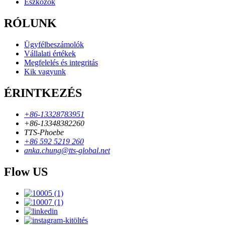
Eszközök
RÓLUNK
Ügyfélbeszámolók
Vállalati értékek
Megfelelés és integritás
Kik vagyunk
ÉRINTKEZÉS
+86-13328783951
+86-13348382260
TTS-Phoebe
+86 592 5219 260
anka.chung@tts-global.net
Flow US