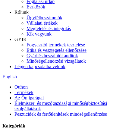
Foglalási űrlap
Eszközök
Rólunk
Ügyfélbeszámolók
Vállalati értékek
Megfelelés és integritás
Kik vagyunk
GYIK
Fogyasztói termékek tesztelése
Etika és vesztegetés ellenőrzése
Gyári és beszállítói auditok
Minőségellenőrzési vizsgálatok
Lépjen kapcsolatba velünk
English
Otthon
Termékek
Az Ön iparágai
Élelmiszer- és mezőgazdasági minőségbiztosítási
szolgáltatások
Peszticidek és fertőtlenítések minőségellenőrzése
Kategóriák