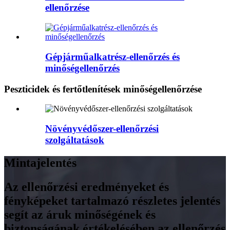
ellenőrzése
Gépjárműalkatrész-ellenőrzés és
minőségellenőrzés
Peszticidek és fertőtlenítések minőségellenőrzése
Növényvédőszer-ellenőrzési
szolgáltatások
Mintajelentés
Az ellenőrzési eredményeket és
fényképeket tartalmazó részletes jelentés
segít az áruk minőségének és
biztonságának értékelésében az ellenőrzés