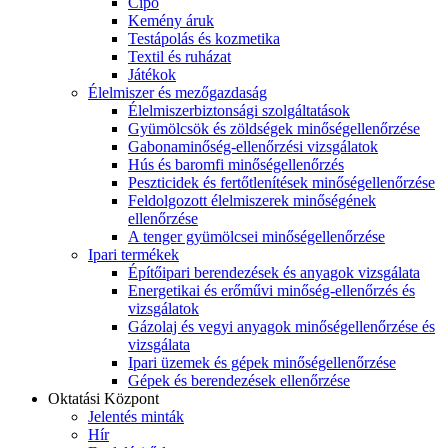
Cipő
Kemény áruk
Testápolás és kozmetika
Textil és ruházat
Játékok
Élelmiszer és mezőgazdaság
Élelmiszerbiztonsági szolgáltatások
Gyümölcsök és zöldségek minőségellenőrzése
Gabonaminőség-ellenőrzési vizsgálatok
Hús és baromfi minőségellenőrzés
Peszticidek és fertőtlenítések minőségellenőrzése
Feldolgozott élelmiszerek minőségének
ellenőrzése
A tenger gyümölcsei minőségellenőrzése
Ipari termékek
Építőipari berendezések és anyagok vizsgálata
Energetikai és erőművi minőség-ellenőrzés és
vizsgálatok
Gázolaj és vegyi anyagok minőségellenőrzése és
vizsgálata
Ipari üzemek és gépek minőségellenőrzése
Gépek és berendezések ellenőrzése
Oktatási Központ
Jelentés minták
Hír