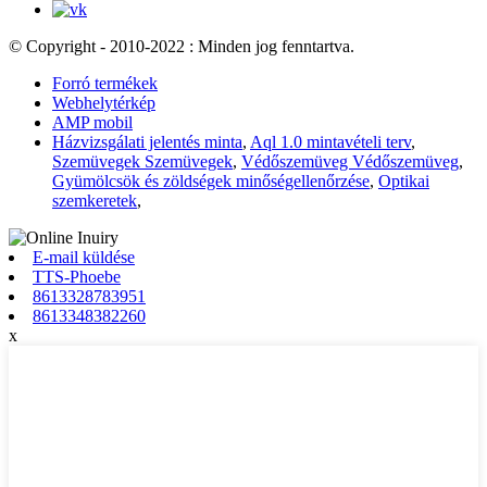
© Copyright - 2010-2022 : Minden jog fenntartva.
Forró termékek
Webhelytérkép
AMP mobil
Házvizsgálati jelentés minta
,
Aql 1.0 mintavételi terv
,
Szemüvegek Szemüvegek
,
Védőszemüveg Védőszemüveg
,
Gyümölcsök és zöldségek minőségellenőrzése
,
Optikai
szemkeretek
,
E-mail küldése
TTS-Phoebe
8613328783951
8613348382260
x