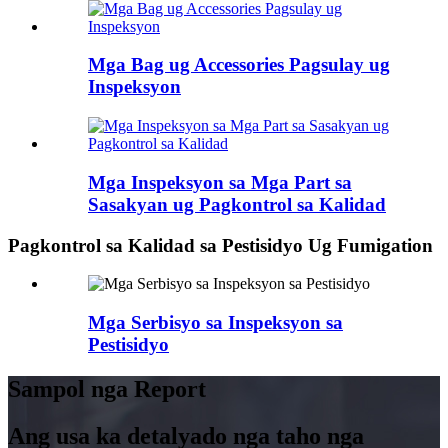
Mga Bag ug Accessories Pagsulay ug
Inspeksyon
Mga Inspeksyon sa Mga Part sa
Sasakyan ug Pagkontrol sa Kalidad
Pagkontrol sa Kalidad sa Pestisidyo Ug Fumigation
Mga Serbisyo sa Inspeksyon sa
Pestisidyo
Sampol nga Report
Ang usa ka detalyado nga taho nga