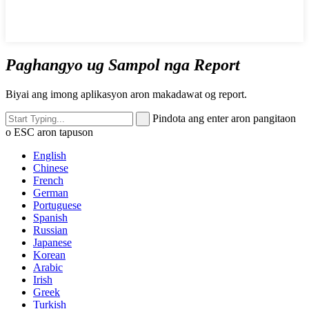
Paghangyo ug Sampol nga Report
Biyai ang imong aplikasyon aron makadawat og report.
Pindota ang enter aron pangitaon
o ESC aron tapuson
English
Chinese
French
German
Portuguese
Spanish
Russian
Japanese
Korean
Arabic
Irish
Greek
Turkish