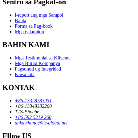
Sentro sa Pagkat-on
I-report ang mga Sampol
Balita
Porma sa Pag-book
Mga galamiton
BAHIN KAMI
Mga Testimonial sa Kliyente
Mga Bili sa Kompanya
Pagsunod ug Integridad
Kinsa kita
KONTAK
+86-13328783951
+86-13348382260
TTS-Phoebe
+86 592 5219 260
anka.chung@tts-global.net
Fllow US