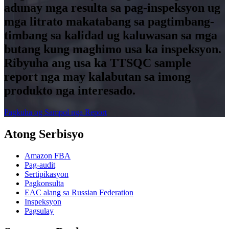
adunay mga resulta sa pag-inspeksyon ug
mga litrato makatabang sa pagtimbang-
timbang sa kalidad ug kaluwasan sa mga
butang kung maghimo usa ka inspeksyon.
Ribyuha ang usa ka TTSQC sample
report nga may kalabutan sa imong
produkto nga interesado.
Pagkuha og Sampol nga Report
Atong Serbisyo
Amazon FBA
Pag-audit
Sertipikasyon
Pagkonsulta
EAC alang sa Russian Federation
Inspeksyon
Pagsulay