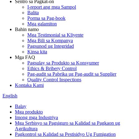
Sentro sa Pagkat-on
I-report ang mga Sampol
Balita
Porma sa Pag-book
Mga galamiton
Bahin namo
Mga Testimonial sa Kliyente
Mga Bili sa Kompanya
Pagsunod ug Integridad
Kinsa kita
Mga FAQ
Pagsulay sa Produkto sa Konsyumer
Ethics & Bribery Control
Pag-audit sa Pabrika ug Pag-audit sa Supplier
Quality Control Inspections
Kontaka Kami
English
Balay
Mga produkto
Imong mga Industriya
Mga Serbisyo sa Pagsiguro sa Kalidad sa Pagkaon ug
Agrikultura
Pagkontrol sa Kalidad sa Pestisidyo Ug Fumigation