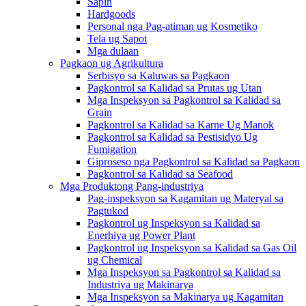
Sapin
Hardgoods
Personal nga Pag-atiman ug Kosmetiko
Tela ug Sapot
Mga dulaan
Pagkaon ug Agrikultura
Serbisyo sa Kaluwas sa Pagkaon
Pagkontrol sa Kalidad sa Prutas ug Utan
Mga Inspeksyon sa Pagkontrol sa Kalidad sa
Grain
Pagkontrol sa Kalidad sa Karne Ug Manok
Pagkontrol sa Kalidad sa Pestisidyo Ug
Fumigation
Giproseso nga Pagkontrol sa Kalidad sa Pagkaon
Pagkontrol sa Kalidad sa Seafood
Mga Produktong Pang-industriya
Pag-inspeksyon sa Kagamitan ug Materyal sa
Pagtukod
Pagkontrol ug Inspeksyon sa Kalidad sa
Enerhiya ug Power Plant
Pagkontrol ug Inspeksyon sa Kalidad sa Gas Oil
ug Chemical
Mga Inspeksyon sa Pagkontrol sa Kalidad sa
Industriya ug Makinarya
Mga Inspeksyon sa Makinarya ug Kagamitan