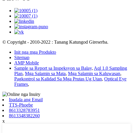
© Copyright - 2010-2022 : Tanang Katungod Gireserba.
Init nga mga Produkto
Sitemap
AMP Mobile
Sample sa Report sa Inspeksyon sa Balay
,
Aql 1.0 Sampling
Plan
,
Mga Salamin sa Mata
,
Mga Salamin sa Kaluwasan
,
Pagkontrol sa Kalidad Sa Mga Prutas Ug Utan
,
Optical Eye
Frames
,
Ipadala ang Email
TTS-Phoebe
8613328783951
8613348382260
x