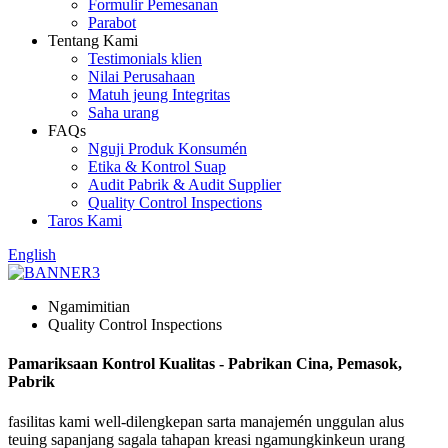
Formulir Pemesanan
Parabot
Tentang Kami
Testimonials klien
Nilai Perusahaan
Matuh jeung Integritas
Saha urang
FAQs
Nguji Produk Konsumén
Etika & Kontrol Suap
Audit Pabrik & Audit Supplier
Quality Control Inspections
Taros Kami
English
Ngamimitian
Quality Control Inspections
Pamariksaan Kontrol Kualitas - Pabrikan Cina, Pemasok,
Pabrik
fasilitas kami well-dilengkepan sarta manajemén unggulan alus
teuing sapanjang sagala tahapan kreasi ngamungkinkeun urang