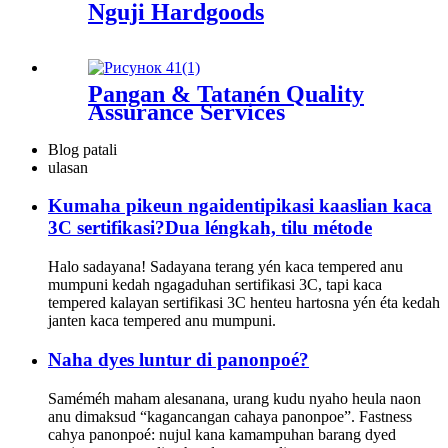
Nguji Hardgoods
Pangan & Tatanén Quality
Assurance Services
Blog patali
ulasan
Kumaha pikeun ngaidentipikasi kaaslian kaca
3C sertifikasi?Dua léngkah, tilu métode
Halo sadayana! Sadayana terang yén kaca tempered anu
mumpuni kedah ngagaduhan sertifikasi 3C, tapi kaca
tempered kalayan sertifikasi 3C henteu hartosna yén éta kedah
janten kaca tempered anu mumpuni.
Naha dyes luntur di panonpoé?
Saméméh maham alesanana, urang kudu nyaho heula naon
anu dimaksud “kagancangan cahaya panonpoe”. Fastness
cahya panonpoé: nujul kana kamampuhan barang dyed