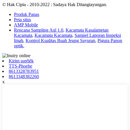
© Hak Cipta - 2010-2022 : Sadaya Hak Ditangtayungan.
Produk Panas
Peta situs
AMP Mobile
Rencana Sampling Aql 1.0
,
Kacamata Kasalametan
Kacamata
,
Kacamata Kacamata
,
Sampel Laporan Inspeksi
Imah
,
Kontrol Kualitas Buah Jeung Sayuran
,
Pigura Panon
optik
,
Kirim surélék
TTS-Phoebe
8613328783951
8613348382260
x