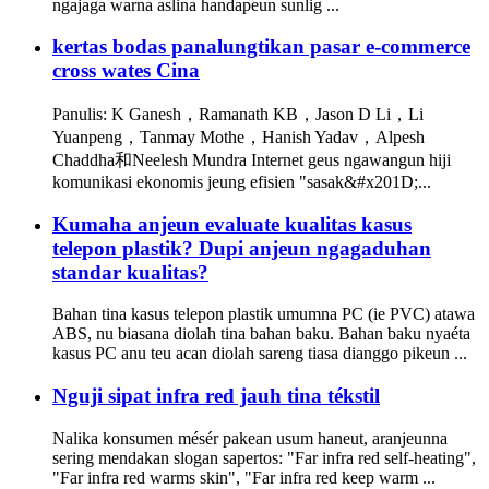
ngajaga warna aslina handapeun sunlig ...
kertas bodas panalungtikan pasar e-commerce
cross wates Cina
Panulis: K Ganesh，Ramanath KB，Jason D Li，Li
Yuanpeng，Tanmay Mothe，Hanish Yadav，Alpesh
Chaddha和Neelesh Mundra Internet geus ngawangun hiji
komunikasi ekonomis jeung efisien "sasak&#x201D;...
Kumaha anjeun evaluate kualitas kasus
telepon plastik? Dupi anjeun ngagaduhan
standar kualitas?
Bahan tina kasus telepon plastik umumna PC (ie PVC) atawa
ABS, nu biasana diolah tina bahan baku. Bahan baku nyaéta
kasus PC anu teu acan diolah sareng tiasa dianggo pikeun ...
Nguji sipat infra red jauh tina tékstil
Nalika konsumen mésér pakean usum haneut, aranjeunna
sering mendakan slogan sapertos: "Far infra red self-heating",
"Far infra red warms skin", "Far infra red keep warm ...