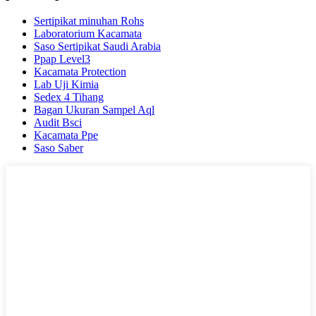
Sertipikat minuhan Rohs
Laboratorium Kacamata
Saso Sertipikat Saudi Arabia
Ppap Level3
Kacamata Protection
Lab Uji Kimia
Sedex 4 Tihang
Bagan Ukuran Sampel Aql
Audit Bsci
Kacamata Ppe
Saso Saber