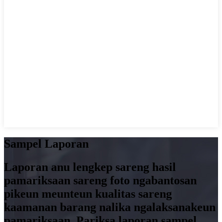
Sampel Laporan
Laporan anu lengkep sareng hasil
pamariksaan sareng foto ngabantosan
pikeun meunteun kualitas sareng
kaamanan barang nalika ngalaksanakeun
pamariksaan. Pariksa laporan sampel