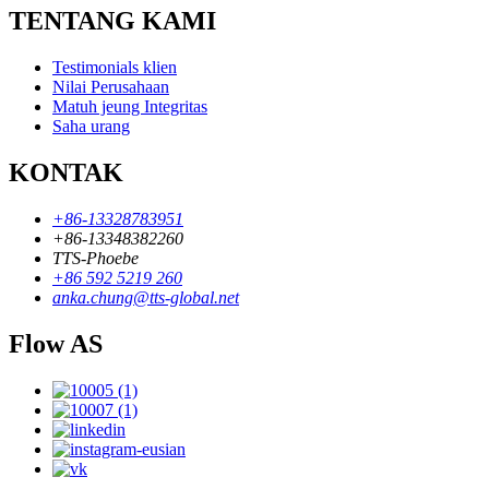
TENTANG KAMI
Testimonials klien
Nilai Perusahaan
Matuh jeung Integritas
Saha urang
KONTAK
+86-13328783951
+86-13348382260
TTS-Phoebe
+86 592 5219 260
anka.chung@tts-global.net
Flow AS