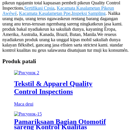
pikeun ngajamin total kapuasan pembeli pikeun Quality Control
Inspections,
Sertifikasi Cpsia
,
Kacamata Kasalametan Pikeun
Awéwé
,
Kacamata Kasalametan Ppe
,
Inspeksi Sampling
. Nalika
urang maju, urang terus ngawaskeun rentang barang dagangan
urang anu terus-terusan ngembang sareng ningkatkeun jasa kami.
produk bakal nyadiakeun ka sakuliah dunya, kayaning Éropa,
Amerika, Australia, Kanada, Brazil, Butan, Manila.We reueus
nyadiakeun produk urang ka unggal kipas mobil sakuliah dunya
kalayan fléksibel, gancang jasa efisien sarta strictest kami. standar
kontrol kualitas nu geus salawasna disatujuan tur muji ku konsumén.
Produk patali
Tekstil & Apparel Quality
Control Inspections
Maca deui
Pamariksaan Bagian Otomotif
sareng Kontrol Kualitas