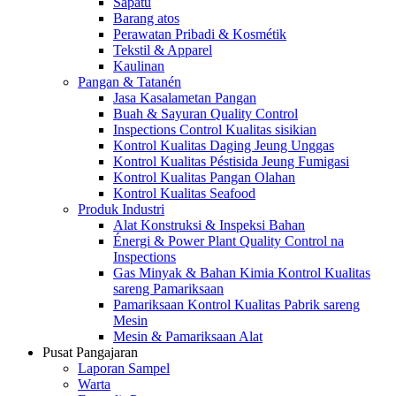
Sapatu
Barang atos
Perawatan Pribadi & Kosmétik
Tekstil & Apparel
Kaulinan
Pangan & Tatanén
Jasa Kasalametan Pangan
Buah & Sayuran Quality Control
Inspections Control Kualitas sisikian
Kontrol Kualitas Daging Jeung Unggas
Kontrol Kualitas Péstisida Jeung Fumigasi
Kontrol Kualitas Pangan Olahan
Kontrol Kualitas Seafood
Produk Industri
Alat Konstruksi & Inspeksi Bahan
Énergi & Power Plant Quality Control na
Inspections
Gas Minyak & Bahan Kimia Kontrol Kualitas
sareng Pamariksaan
Pamariksaan Kontrol Kualitas Pabrik sareng
Mesin
Mesin & Pamariksaan Alat
Pusat Pangajaran
Laporan Sampel
Warta