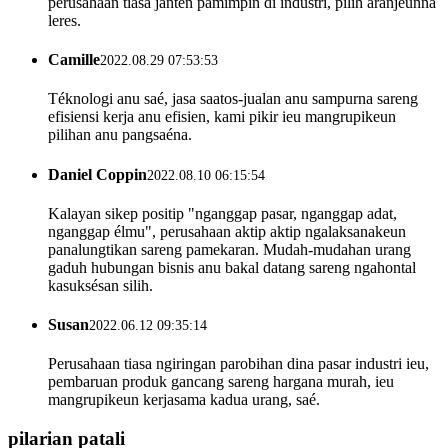
perusahaan tiasa janten pamimpin di industri, pilih aranjeunna
leres.
Camille
2022.08.29 07:53:53
Téknologi anu saé, jasa saatos-jualan anu sampurna sareng
efisiensi kerja anu efisien, kami pikir ieu mangrupikeun
pilihan anu pangsaéna.
Daniel Coppin
2022.08.10 06:15:54
Kalayan sikep positip "nganggap pasar, nganggap adat,
nganggap élmu", perusahaan aktip aktip ngalaksanakeun
panalungtikan sareng pamekaran. Mudah-mudahan urang
gaduh hubungan bisnis anu bakal datang sareng ngahontal
kasuksésan silih.
Susan
2022.06.12 09:35:14
Perusahaan tiasa ngiringan parobihan dina pasar industri ieu,
pembaruan produk gancang sareng hargana murah, ieu
mangrupikeun kerjasama kadua urang, saé.
pilarian patali