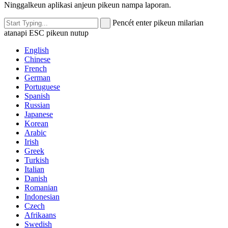
Ninggalkeun aplikasi anjeun pikeun nampa laporan.
Pencét enter pikeun milarian
atanapi ESC pikeun nutup
English
Chinese
French
German
Portuguese
Spanish
Russian
Japanese
Korean
Arabic
Irish
Greek
Turkish
Italian
Danish
Romanian
Indonesian
Czech
Afrikaans
Swedish