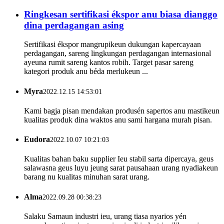
Ringkesan sertifikasi ékspor anu biasa dianggo
dina perdagangan asing
Sertifikasi ékspor mangrupikeun dukungan kapercayaan
perdagangan, sareng lingkungan perdagangan internasional
ayeuna rumit sareng kantos robih. Target pasar sareng
kategori produk anu béda merlukeun ...
Myra
2022.12.15 14:53:01
Kami bagja pisan mendakan produsén sapertos anu mastikeun
kualitas produk dina waktos anu sami hargana murah pisan.
Eudora
2022.10.07 10:21:03
Kualitas bahan baku supplier Ieu stabil sarta dipercaya, geus
salawasna geus luyu jeung sarat pausahaan urang nyadiakeun
barang nu kualitas minuhan sarat urang.
Alma
2022.09.28 00:38:23
Salaku Samaun industri ieu, urang tiasa nyarios yén