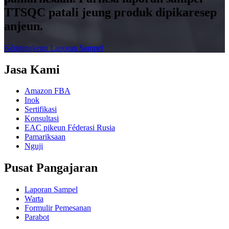
TTSQC patali jeung produk dipikaresep
anjeun.
Kéngingkeun Laporan Sampel
Jasa Kami
Amazon FBA
Inok
Sertifikasi
Konsultasi
EAC pikeun Féderasi Rusia
Pamariksaan
Nguji
Pusat Pangajaran
Laporan Sampel
Warta
Formulir Pemesanan
Parabot