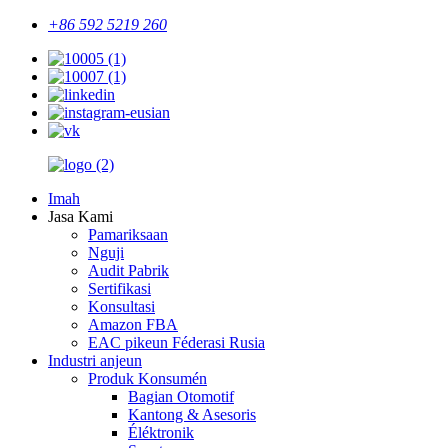
+86 592 5219 260
Imah
Jasa Kami
Pamariksaan
Nguji
Audit Pabrik
Sertifikasi
Konsultasi
Amazon FBA
EAC pikeun Féderasi Rusia
Industri anjeun
Produk Konsumén
Bagian Otomotif
Kantong & Asesoris
Éléktronik