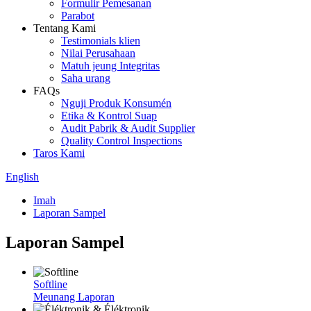
Formulir Pemesanan
Parabot
Tentang Kami
Testimonials klien
Nilai Perusahaan
Matuh jeung Integritas
Saha urang
FAQs
Nguji Produk Konsumén
Etika & Kontrol Suap
Audit Pabrik & Audit Supplier
Quality Control Inspections
Taros Kami
English
Imah
Laporan Sampel
Laporan Sampel
Softline
Meunang Laporan