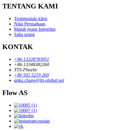
TENTANG KAMI
Testimonials klien
Nilai Perusahaan
Matuh jeung Integritas
Saha urang
KONTAK
+86-13328783951
+86-13348382260
TTS-Phoebe
+86 592 5219 260
anka.chung@tts-global.net
Flow AS