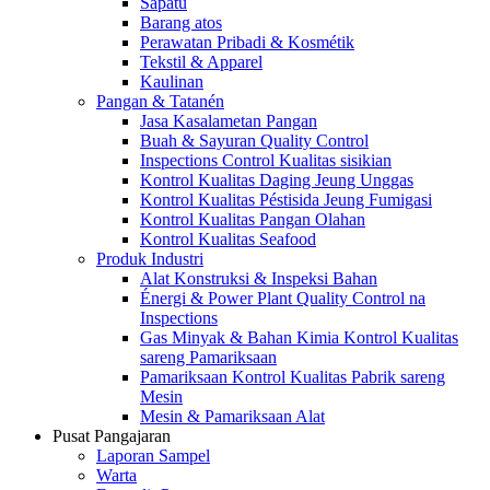
Sapatu
Barang atos
Perawatan Pribadi & Kosmétik
Tekstil & Apparel
Kaulinan
Pangan & Tatanén
Jasa Kasalametan Pangan
Buah & Sayuran Quality Control
Inspections Control Kualitas sisikian
Kontrol Kualitas Daging Jeung Unggas
Kontrol Kualitas Péstisida Jeung Fumigasi
Kontrol Kualitas Pangan Olahan
Kontrol Kualitas Seafood
Produk Industri
Alat Konstruksi & Inspeksi Bahan
Énergi & Power Plant Quality Control na
Inspections
Gas Minyak & Bahan Kimia Kontrol Kualitas
sareng Pamariksaan
Pamariksaan Kontrol Kualitas Pabrik sareng
Mesin
Mesin & Pamariksaan Alat
Pusat Pangajaran
Laporan Sampel
Warta