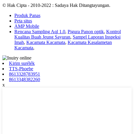
© Hak Cipta - 2010-2022 : Sadaya Hak Ditangtayungan.
Produk Panas
Peta situs
AMP Mobile
Rencana Sampling Aql 1.0
,
Pigura Panon optik
,
Kontrol
Kualitas Buah Jeung Sayuran
,
Sampel Laporan Inspeksi
Imah
,
Kacamata Kacamata
,
Kacamata Kasalametan
Kacamata
,
Kirim surélék
TTS-Phoebe
8613328783951
8613348382260
x