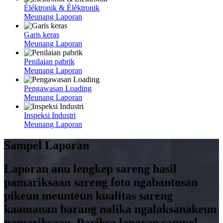
Éléktronik & Éléktronik
Meunang Laporan
Garis keras
Meunang Laporan
Penilaian pabrik
Meunang Laporan
Pengawasan Loading
Meunang Laporan
Inspeksi Industri
Meunang Laporan
Sampel Laporan
Laporan anu lengkep sareng hasil
pamariksaan sareng foto ngabantosan
pikeun meunteun kualitas sareng
kaamanan barang nalika ngalaksanakeun
pamariksaan. Pariksa laporan sampel