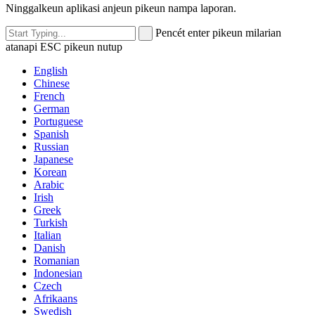
Ninggalkeun aplikasi anjeun pikeun nampa laporan.
Pencét enter pikeun milarian
atanapi ESC pikeun nutup
English
Chinese
French
German
Portuguese
Spanish
Russian
Japanese
Korean
Arabic
Irish
Greek
Turkish
Italian
Danish
Romanian
Indonesian
Czech
Afrikaans
Swedish