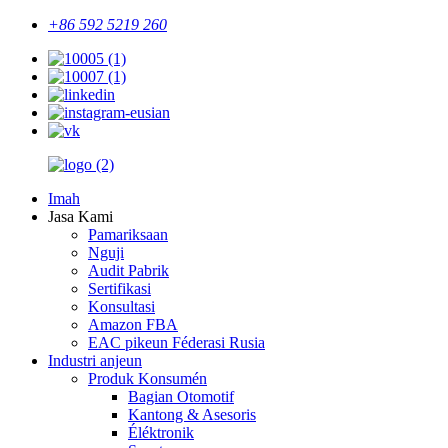
+86 592 5219 260
Imah
Jasa Kami
Pamariksaan
Nguji
Audit Pabrik
Sertifikasi
Konsultasi
Amazon FBA
EAC pikeun Féderasi Rusia
Industri anjeun
Produk Konsumén
Bagian Otomotif
Kantong & Asesoris
Éléktronik