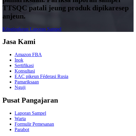
TTSQC patali jeung produk dipikaresep
anjeun.
Kéngingkeun Laporan Sampel
Jasa Kami
Amazon FBA
Inok
Sertifikasi
Konsultasi
EAC pikeun Féderasi Rusia
Pamariksaan
Nguji
Pusat Pangajaran
Laporan Sampel
Warta
Formulir Pemesanan
Parabot