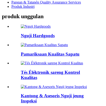
Pangan & Tatanén Quality Assurance Services
Produk Industri
produk unggulan
Nguji Hardgoods
Pamariksaan Kualitas Sapatu
Tés Éléktronik sareng Kontrol
Kualitas
Kantong & Asesoris Nguji jeung
Inspeksi