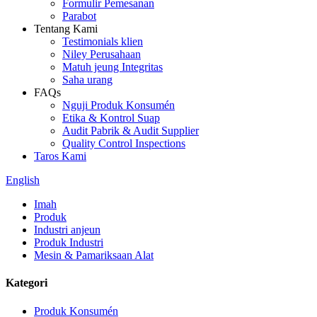
Formulir Pemesanan
Parabot
Tentang Kami
Testimonials klien
Niley Perusahaan
Matuh jeung Integritas
Saha urang
FAQs
Nguji Produk Konsumén
Etika & Kontrol Suap
Audit Pabrik & Audit Supplier
Quality Control Inspections
Taros Kami
English
Imah
Produk
Industri anjeun
Produk Industri
Mesin & Pamariksaan Alat
Kategori
Produk Konsumén