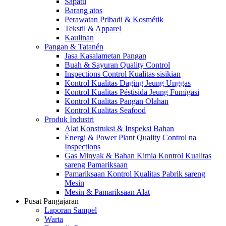
Sapatu
Barang atos
Perawatan Pribadi & Kosmétik
Tekstil & Apparel
Kaulinan
Pangan & Tatanén
Jasa Kasalametan Pangan
Buah & Sayuran Quality Control
Inspections Control Kualitas sisikian
Kontrol Kualitas Daging Jeung Unggas
Kontrol Kualitas Péstisida Jeung Fumigasi
Kontrol Kualitas Pangan Olahan
Kontrol Kualitas Seafood
Produk Industri
Alat Konstruksi & Inspeksi Bahan
Énergi & Power Plant Quality Control na
Inspections
Gas Minyak & Bahan Kimia Kontrol Kualitas
sareng Pamariksaan
Pamariksaan Kontrol Kualitas Pabrik sareng
Mesin
Mesin & Pamariksaan Alat
Pusat Pangajaran
Laporan Sampel
Warta