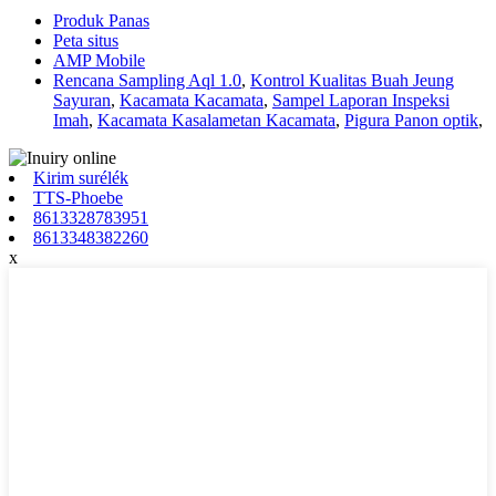
Produk Panas
Peta situs
AMP Mobile
Rencana Sampling Aql 1.0
,
Kontrol Kualitas Buah Jeung
Sayuran
,
Kacamata Kacamata
,
Sampel Laporan Inspeksi
Imah
,
Kacamata Kasalametan Kacamata
,
Pigura Panon optik
,
Kirim surélék
TTS-Phoebe
8613328783951
8613348382260
x