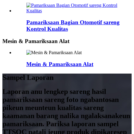
Pamariksaan Bagian Otomotif sareng
Kontrol Kualitas
Mesin & Pamariksaan Alat
Mesin & Pamariksaan Alat
Sampel Laporan
Laporan anu lengkep sareng hasil
pamariksaan sareng foto ngabantosan
pikeun meunteun kualitas sareng
kaamanan barang nalika ngalaksanakeun
pamariksaan. Pariksa laporan sampel
TTSQC patali jeung produk dipikaresep