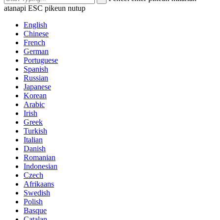
atanapi ESC pikeun nutup
English
Chinese
French
German
Portuguese
Spanish
Russian
Japanese
Korean
Arabic
Irish
Greek
Turkish
Italian
Danish
Romanian
Indonesian
Czech
Afrikaans
Swedish
Polish
Basque
Catalan