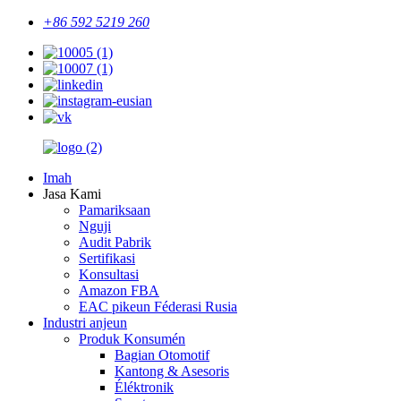
+86 592 5219 260
Imah
Jasa Kami
Pamariksaan
Nguji
Audit Pabrik
Sertifikasi
Konsultasi
Amazon FBA
EAC pikeun Féderasi Rusia
Industri anjeun
Produk Konsumén
Bagian Otomotif
Kantong & Asesoris
Éléktronik