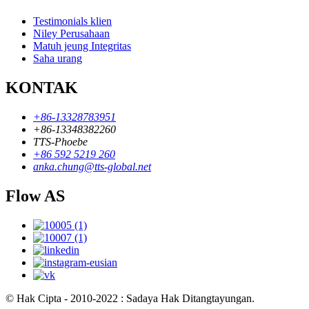
Testimonials klien
Niley Perusahaan
Matuh jeung Integritas
Saha urang
KONTAK
+86-13328783951
+86-13348382260
TTS-Phoebe
+86 592 5219 260
anka.chung@tts-global.net
Flow AS
© Hak Cipta - 2010-2022 : Sadaya Hak Ditangtayungan.