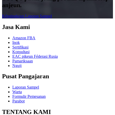
anjeun.
Kéngingkeun Laporan Sampel
Jasa Kami
Amazon FBA
Inok
Sertifikasi
Konsultasi
EAC pikeun Féderasi Rusia
Pamariksaan
Nguji
Pusat Pangajaran
Laporan Sampel
Warta
Formulir Pemesanan
Parabot
TENTANG KAMI