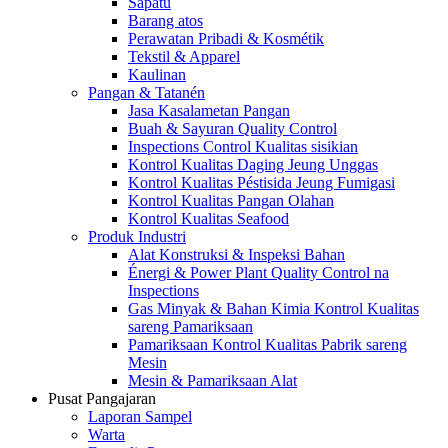
Sapatu
Barang atos
Perawatan Pribadi & Kosmétik
Tekstil & Apparel
Kaulinan
Pangan & Tatanén
Jasa Kasalametan Pangan
Buah & Sayuran Quality Control
Inspections Control Kualitas sisikian
Kontrol Kualitas Daging Jeung Unggas
Kontrol Kualitas Péstisida Jeung Fumigasi
Kontrol Kualitas Pangan Olahan
Kontrol Kualitas Seafood
Produk Industri
Alat Konstruksi & Inspeksi Bahan
Énergi & Power Plant Quality Control na
Inspections
Gas Minyak & Bahan Kimia Kontrol Kualitas
sareng Pamariksaan
Pamariksaan Kontrol Kualitas Pabrik sareng
Mesin
Mesin & Pamariksaan Alat
Pusat Pangajaran
Laporan Sampel
Warta