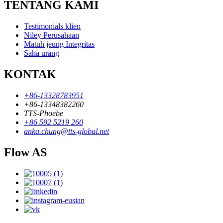
TENTANG KAMI
Testimonials klien
Niley Perusahaan
Matuh jeung Integritas
Saha urang
KONTAK
+86-13328783951
+86-13348382260
TTS-Phoebe
+86 592 5219 260
anka.chung@tts-global.net
Flow AS