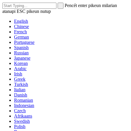
Pencét enter pikeun milarian
atanapi ESC pikeun nutup
English
Chinese
French
German
Portuguese
Spanish
Russian
Japanese
Korean
Arabic
Irish
Greek
Turkish
Italian
Danish
Romanian
Indonesian
Czech
Afrikaans
Swedish
Polish