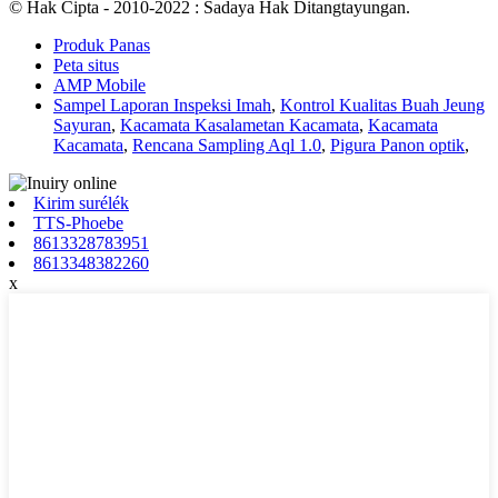
© Hak Cipta - 2010-2022 : Sadaya Hak Ditangtayungan.
Produk Panas
Peta situs
AMP Mobile
Sampel Laporan Inspeksi Imah
,
Kontrol Kualitas Buah Jeung
Sayuran
,
Kacamata Kasalametan Kacamata
,
Kacamata
Kacamata
,
Rencana Sampling Aql 1.0
,
Pigura Panon optik
,
Kirim surélék
TTS-Phoebe
8613328783951
8613348382260
x