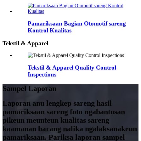
Pamariksaan Bagian Otomotif sareng
Kontrol Kualitas
Tekstil & Apparel
Tekstil & Apparel Quality Control
Inspections
Sampel Laporan
Laporan anu lengkep sareng hasil
pamariksaan sareng foto ngabantosan
pikeun meunteun kualitas sareng
kaamanan barang nalika ngalaksanakeun
pamariksaan. Pariksa laporan sampel