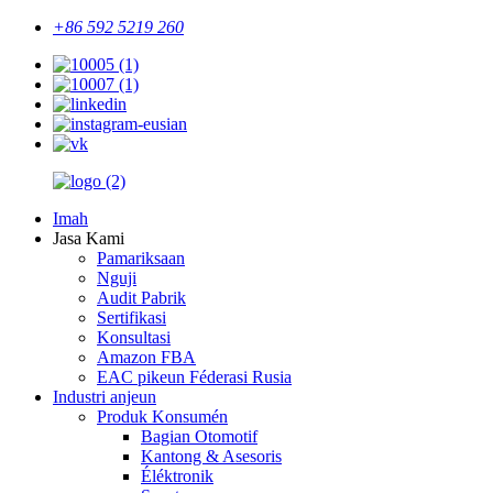
+86 592 5219 260
Imah
Jasa Kami
Pamariksaan
Nguji
Audit Pabrik
Sertifikasi
Konsultasi
Amazon FBA
EAC pikeun Féderasi Rusia
Industri anjeun
Produk Konsumén
Bagian Otomotif
Kantong & Asesoris
Éléktronik