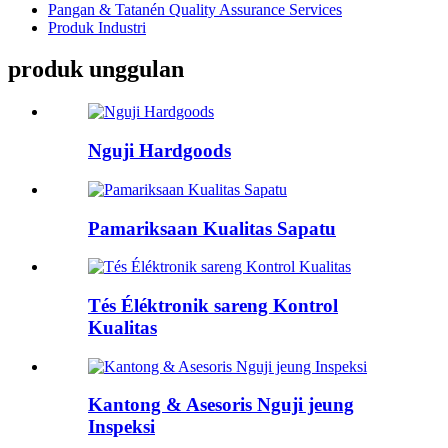
Pangan & Tatanén Quality Assurance Services
Produk Industri
produk unggulan
Nguji Hardgoods
Pamariksaan Kualitas Sapatu
Tés Éléktronik sareng Kontrol
Kualitas
Kantong & Asesoris Nguji jeung
Inspeksi