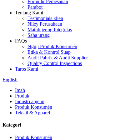
Formulir Pemesanan
Parabot
Tentang Kami
Testimonials klien
Niley Perusahaan
Matuh jeung Integritas
Saha urang
FAQs
Nguji Produk Konsumén
Etika & Kontrol Suap
Audit Pabrik & Audit Supplier
Quality Control Inspections
Taros Kami
English
Imah
Produk
Industri anjeun
Produk Konsumén
Tekstil & Apparel
Kategori
Produk Konsumén