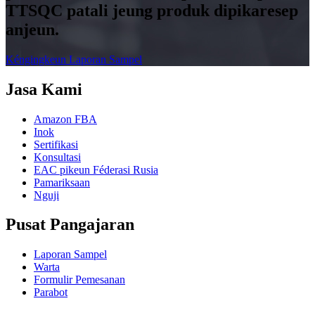
TTSQC patali jeung produk dipikaresep
anjeun.
Kéngingkeun Laporan Sampel
Jasa Kami
Amazon FBA
Inok
Sertifikasi
Konsultasi
EAC pikeun Féderasi Rusia
Pamariksaan
Nguji
Pusat Pangajaran
Laporan Sampel
Warta
Formulir Pemesanan
Parabot