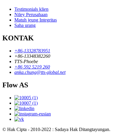
Testimonials klien
Niley Perusahaan
Matuh jeung Integritas
Saha urang
KONTAK
+86-13328783951
+86-13348382260
TTS-Phoebe
+86 592 5219 260
anka.chung@tts-global.net
Flow AS
© Hak Cipta - 2010-2022 : Sadaya Hak Ditangtayungan.