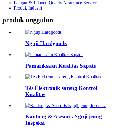
Pangan & Tatanén Quality Assurance Services
Produk Industri
produk unggulan
Nguji Hardgoods
Pamariksaan Kualitas Sapatu
Tés Éléktronik sareng Kontrol
Kualitas
Kantong & Asesoris Nguji jeung
Inspeksi