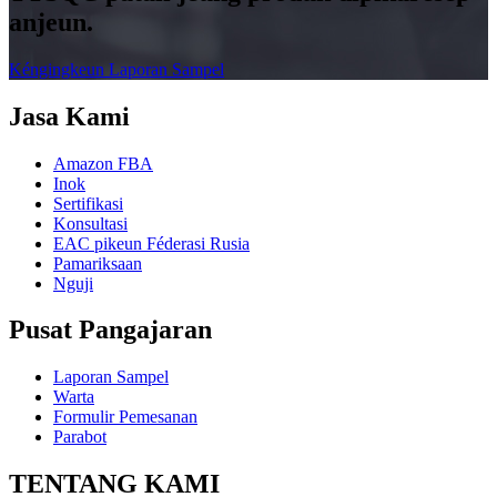
anjeun.
Kéngingkeun Laporan Sampel
Jasa Kami
Amazon FBA
Inok
Sertifikasi
Konsultasi
EAC pikeun Féderasi Rusia
Pamariksaan
Nguji
Pusat Pangajaran
Laporan Sampel
Warta
Formulir Pemesanan
Parabot
TENTANG KAMI