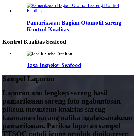
Pamariksaan Bagian Otomotif sareng
Kontrol Kualitas
Kontrol Kualitas Seafood
Jasa Inspeksi Seafood
Sampel Laporan
Laporan anu lengkep sareng hasil
pamariksaan sareng foto ngabantosan
pikeun meunteun kualitas sareng
kaamanan barang nalika ngalaksanakeun
pamariksaan. Pariksa laporan sampel
TTSQC patali jeung produk dipikaresep