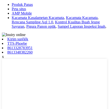
Produk Panas
Peta situs
AMP Mobile
Kacamata Kasalametan Kacamata
,
Kacamata Kacamata
,
Rencana Sampling Aql 1.0
,
Kontrol Kualitas Buah Jeung
Sayuran
,
Pigura Panon optik
,
Sampel Laporan Inspeksi Imah
,
Kirim surélék
TTS-Phoebe
8613328783951
8613348382260
x