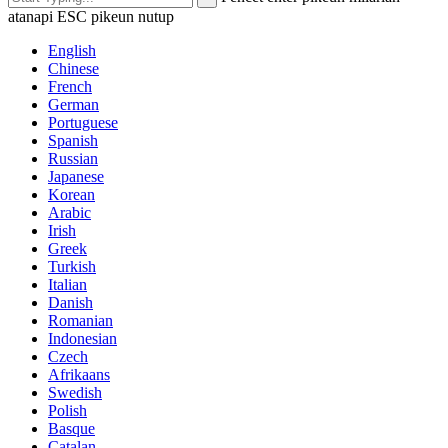
atanapi ESC pikeun nutup
English
Chinese
French
German
Portuguese
Spanish
Russian
Japanese
Korean
Arabic
Irish
Greek
Turkish
Italian
Danish
Romanian
Indonesian
Czech
Afrikaans
Swedish
Polish
Basque
Catalan