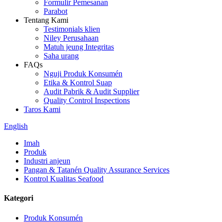
Formulir Pemesanan
Parabot
Tentang Kami
Testimonials klien
Niley Perusahaan
Matuh jeung Integritas
Saha urang
FAQs
Nguji Produk Konsumén
Etika & Kontrol Suap
Audit Pabrik & Audit Supplier
Quality Control Inspections
Taros Kami
English
Imah
Produk
Industri anjeun
Pangan & Tatanén Quality Assurance Services
Kontrol Kualitas Seafood
Kategori
Produk Konsumén