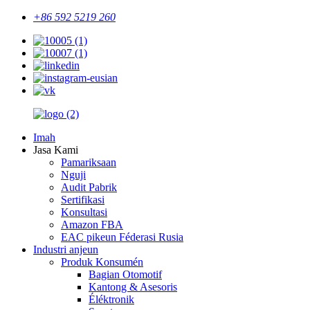
+86 592 5219 260
Imah
Jasa Kami
Pamariksaan
Nguji
Audit Pabrik
Sertifikasi
Konsultasi
Amazon FBA
EAC pikeun Féderasi Rusia
Industri anjeun
Produk Konsumén
Bagian Otomotif
Kantong & Asesoris
Éléktronik