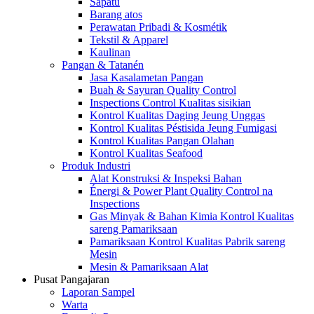
Sapatu
Barang atos
Perawatan Pribadi & Kosmétik
Tekstil & Apparel
Kaulinan
Pangan & Tatanén
Jasa Kasalametan Pangan
Buah & Sayuran Quality Control
Inspections Control Kualitas sisikian
Kontrol Kualitas Daging Jeung Unggas
Kontrol Kualitas Péstisida Jeung Fumigasi
Kontrol Kualitas Pangan Olahan
Kontrol Kualitas Seafood
Produk Industri
Alat Konstruksi & Inspeksi Bahan
Énergi & Power Plant Quality Control na
Inspections
Gas Minyak & Bahan Kimia Kontrol Kualitas
sareng Pamariksaan
Pamariksaan Kontrol Kualitas Pabrik sareng
Mesin
Mesin & Pamariksaan Alat
Pusat Pangajaran
Laporan Sampel
Warta