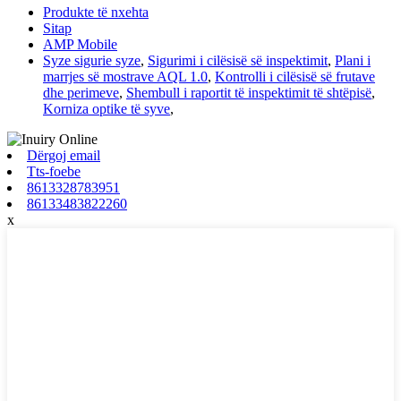
Produkte të nxehta
Sitap
AMP Mobile
Syze sigurie syze
,
Sigurimi i cilësisë së inspektimit
,
Plani i
marrjes së mostrave AQL 1.0
,
Kontrolli i cilësisë së frutave
dhe perimeve
,
Shembull i raportit të inspektimit të shtëpisë
,
Korniza optike të syve
,
Dërgoj email
Tts-foebe
8613328783951
86133483822260
x