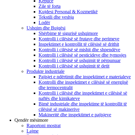
Këpucë
Zile të forta
Kujdesi Personal & Kozmetikë
Tekstili dhe veshja
Lodër
Ushqim dhe Bujqësi
Shërbime të sigurisë ushqimore
Kontrolli i cilësisë së frutave dhe perimeve
Inspektimet e kontrollit të cilësisë së drithit
Kontrolli i cilësisë së mishit dhe shpendëve
Kontrolli i cilësisë së pesticideve dhe tymosjes
Kontrolli i cilësisë së ushqimit të përpunuar
Kontrolli i cilësisë së ushqimit të detit
Produkte industriale
Pajisjet e ndërtimit dhe inspektimet e materialeve
Kontrolli dhe inspektimet e cilësisë së energjisë
dhe termocentralit
Kontrolli i cilësisë dhe inspektimet e cilësisë së
naftës dhe kimikateve
Bimë industriale dhe inspektime të kontrollit të
cilësisë së makinerive
Makineritë dhe inspektimet e pajisjeve
Qendër mësimore
Raportoni mostrat
Lajme