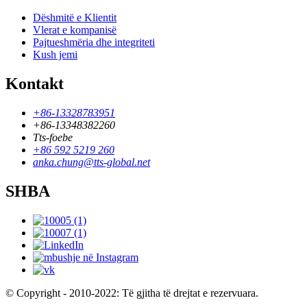
Dëshmitë e Klientit
Vlerat e kompanisë
Pajtueshmëria dhe integriteti
Kush jemi
Kontakt
+86-13328783951
+86-13348382260
Tts-foebe
+86 592 5219 260
anka.chung@tts-global.net
SHBA
© Copyright - 2010-2022: Të gjitha të drejtat e rezervuara.