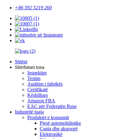
+86 592 5219 260
Shtëpi
Shërbimet tona
Inspektim
Testim
Auditim i fabrikës
Certifikatë
Këshillues
Amazon FBA
EAC për Federatën Ruse
Industritë tuaja
Produktet e konsumit
Pjesë automobilistike
Çanta dhe aksesorë
Elektronikë