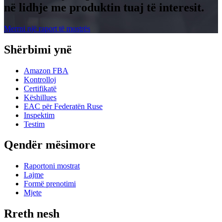
në lidhje me produktin tuaj të interesit.
Merrni një raport të mostrës
Shërbimi ynë
Amazon FBA
Kontrolloj
Certifikatë
Këshillues
EAC për Federatën Ruse
Inspektim
Testim
Qendër mësimore
Raportoni mostrat
Lajme
Formë prenotimi
Mjete
Rreth nesh