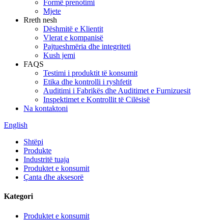
Formë prenotimi
Mjete
Rreth nesh
Dëshmitë e Klientit
Vlerat e kompanisë
Pajtueshmëria dhe integriteti
Kush jemi
FAQS
Testimi i produktit të konsumit
Etika dhe kontrolli i ryshfetit
Auditimi i Fabrikës dhe Auditimet e Furnizuesit
Inspektimet e Kontrollit të Cilësisë
Na kontaktoni
English
Shtëpi
Produkte
Industritë tuaja
Produktet e konsumit
Çanta dhe aksesorë
Kategori
Produktet e konsumit