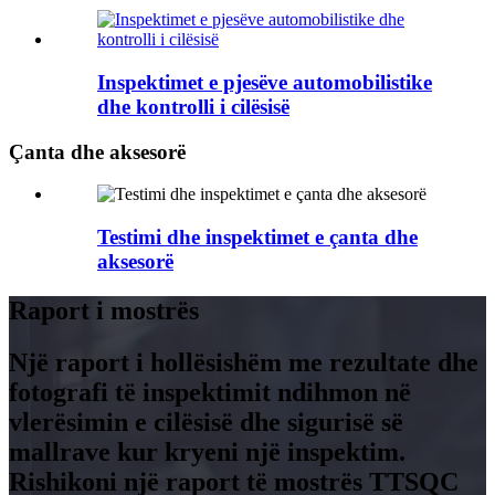
Inspektimet e pjesëve automobilistike
dhe kontrolli i cilësisë
Çanta dhe aksesorë
Testimi dhe inspektimet e çanta dhe
aksesorë
Raport i mostrës
Një raport i hollësishëm me rezultate dhe
fotografi të inspektimit ndihmon në
vlerësimin e cilësisë dhe sigurisë së
mallrave kur kryeni një inspektim.
Rishikoni një raport të mostrës TTSQC