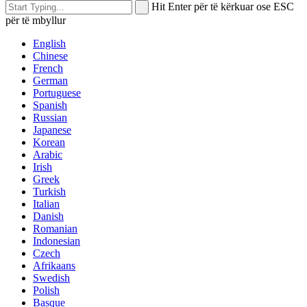
Hit Enter për të kërkuar ose ESC
për të mbyllur
English
Chinese
French
German
Portuguese
Spanish
Russian
Japanese
Korean
Arabic
Irish
Greek
Turkish
Italian
Danish
Romanian
Indonesian
Czech
Afrikaans
Swedish
Polish
Basque