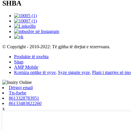
SHBA
© Copyright - 2010-2022: Të gjitha të drejtat e rezervuara.
Produkte të nxehta
Sitap
AMP Mobile
Korniza optike të syve
,
Syze sigurie syze
,
Plani i marrjes së m
Dërgoj email
Tts-foebe
8613328783951
86133483822260
x