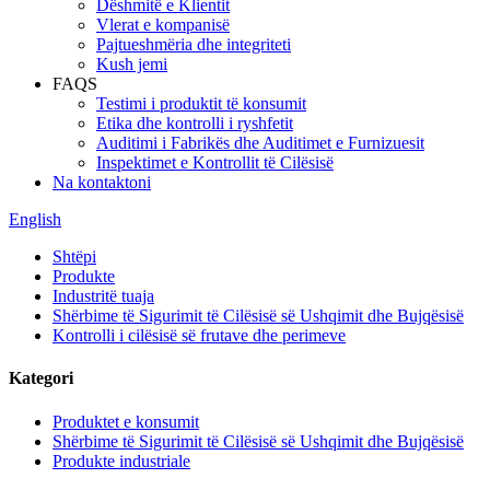
Dëshmitë e Klientit
Vlerat e kompanisë
Pajtueshmëria dhe integriteti
Kush jemi
FAQS
Testimi i produktit të konsumit
Etika dhe kontrolli i ryshfetit
Auditimi i Fabrikës dhe Auditimet e Furnizuesit
Inspektimet e Kontrollit të Cilësisë
Na kontaktoni
English
Shtëpi
Produkte
Industritë tuaja
Shërbime të Sigurimit të Cilësisë së Ushqimit dhe Bujqësisë
Kontrolli i cilësisë së frutave dhe perimeve
Kategori
Produktet e konsumit
Shërbime të Sigurimit të Cilësisë së Ushqimit dhe Bujqësisë
Produkte industriale