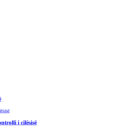
ë
rolli i cilësisë