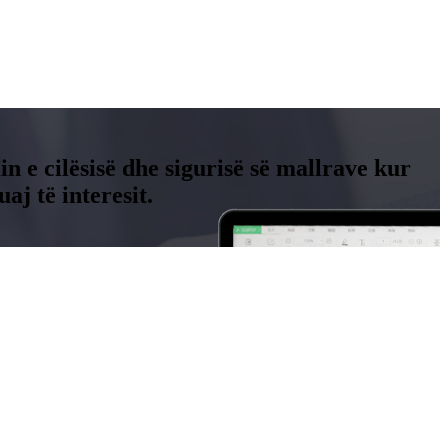
n e cilësisë dhe sigurisë së mallrave kur
j të interesit.