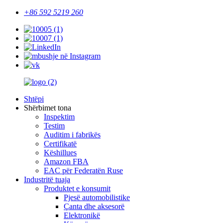
+86 592 5219 260
Shtëpi
Shërbimet tona
Inspektim
Testim
Auditim i fabrikës
Certifikatë
Këshillues
Amazon FBA
EAC për Federatën Ruse
Industritë tuaja
Produktet e konsumit
Pjesë automobilistike
Çanta dhe aksesorë
Elektronikë