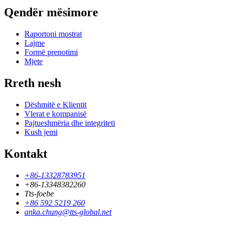
Qendër mësimore
Raportoni mostrat
Lajme
Formë prenotimi
Mjete
Rreth nesh
Dëshmitë e Klientit
Vlerat e kompanisë
Pajtueshmëria dhe integriteti
Kush jemi
Kontakt
+86-13328783951
+86-13348382260
Tts-foebe
+86 592 5219 260
anka.chung@tts-global.net