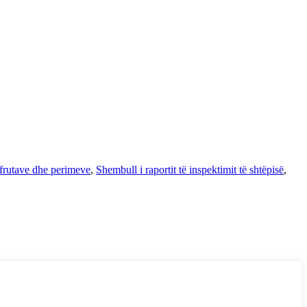
ë frutave dhe perimeve
,
Shembull i raportit të inspektimit të shtëpisë
,