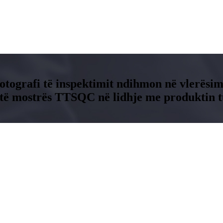
otografi të inspektimit ndihmon në vlerësimi
 të mostrës TTSQC në lidhje me produktin tua