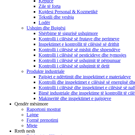
Këpucë
Zile të forta
Kujdesi Personal & Kozmetikë
Tekstili dhe veshja
Lodër
Ushqim dhe Bujqësi
Shërbime të sigurisë ushqimore
Kontrolli i cilësisë së frutave dhe perimeve
Inspektimet e kontrollit të cilësisë së drithit
Kontrolli i cilësisë së mishit dhe shpendëve
Kontrolli i cilësisë së pesticideve dhe tymosjes
Kontrolli i cilësisë së ushqimit të përpunuar
Kontrolli i cilësisë së ushqimit të detit
Produkte industriale
Pajisjet e ndërtimit dhe inspektimet e materialeve
Kontrolli dhe inspektimet e cilësisë së energjisë dh
Kontrolli i cilësisë dhe inspektimet e cilësisë së n
Bimë industriale dhe inspektime të kontrollit të cil
Makineritë dhe inspektimet e pajisjeve
Qendër mësimore
Raportoni mostrat
Lajme
Formë prenotimi
Mjete
Rreth nesh