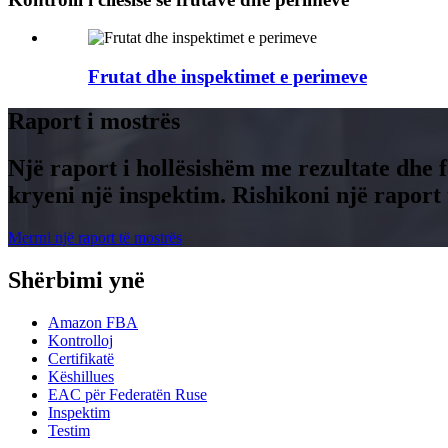
Frutat dhe inspektimet e perimeve
Raport i mostrës
Një raport i hollësishëm me rezultate dhe f
kryeni një inspektim. Rishikoni një raport
Merrni një raport të mostrës
Shërbimi ynë
Amazon FBA
Kontrolloj
Certifikatë
Këshillues
EAC për Federatën Ruse
Inspektim
Testim