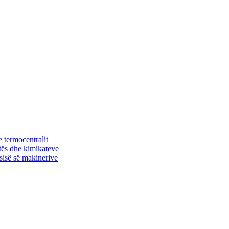
e termocentralit
aftës dhe kimikateve
ësisë së makinerive