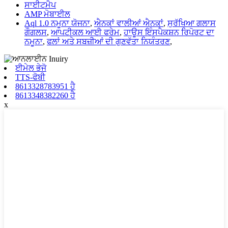
ਸਾਈਟਮੈਪ
AMP ਮੋਬਾਈਲ
Aql 1.0 ਨਮੂਨਾ ਯੋਜਨਾ
,
ਐਨਕਾਂ ਵਾਲੀਆਂ ਐਨਕਾਂ
,
ਸੁਰੱਖਿਆ ਗਲਾਸ
ਗੌਗਲਸ
,
ਆਪਟੀਕਲ ਆਈ ਫਰੇਮ
,
ਹਾਊਸ ਇੰਸਪੈਕਸ਼ਨ ਰਿਪੋਰਟ ਦਾ
ਨਮੂਨਾ
,
ਫਲਾਂ ਅਤੇ ਸਬਜ਼ੀਆਂ ਦੀ ਗੁਣਵੱਤਾ ਨਿਯੰਤਰਣ
,
ਈਮੇਲ ਭੇਜੋ
TTS-ਫੋਬੀ
8613328783951 ਹੈ
8613348382260 ਹੈ
x