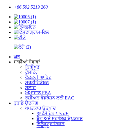
+86 592 5219 260
ਘਰ
ਸਾਡੀਆਂ ਸੇਵਾਵਾਂ
ਨਿਰੀਖਣ
ਟੈਸਟਿੰਗ
ਫੈਕਟਰੀ ਆਡਿਟ
ਸਰਟੀਫਿਕੇਸ਼ਨ
ਸਲਾਹ
ਐਮਾਜ਼ਾਨ FBA
ਰਸ਼ੀਅਨ ਫੈਡਰੇਸ਼ਨ ਲਈ EAC
ਤੁਹਾਡੇ ਉਦਯੋਗ
ਖਪਤਕਾਰ ਉਤਪਾਦ
ਆਟੋਮੋਟਿਵ ਪਾਰਟਸ
ਬੈਗ ਅਤੇ ਸਹਾਇਕ ਉਪਕਰਣ
ਇਲੈਕਟ੍ਰਾਨਿਕਸ