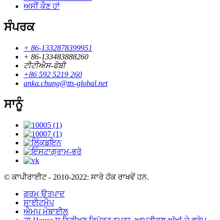
ਅਸੀਂ ਕੌਣ ਹਾਂ
ਸੰਪਰਕ
+ 86-1332878399951
+ 86-133483888260
ਟੀਟੀਐਸ-ਫੋਬੀ
+86 592 5219 260
anka.chung@tts-global.net
ਸਾਨੂੰ
© ਕਾਪੀਰਾਈਟ - 2010-2022: ਸਾਰੇ ਹੱਕ ਰਾਖਵੇਂ ਹਨ.
ਗਰਮ ਉਤਪਾਦ
ਸਾਈਟਮੈਪ
ਐਮਪ ਮੋਬਾਈਲ