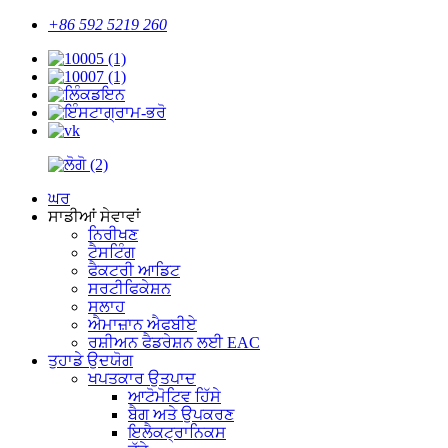
+86 592 5219 260
ਘਰ
ਸਾਡੀਆਂ ਸੇਵਾਵਾਂ
ਨਿਰੀਖਣ
ਟੈਸਟਿੰਗ
ਫੈਕਟਰੀ ਆਡਿਟ
ਸਰਟੀਫਿਕੇਸ਼ਨ
ਸਲਾਹ
ਐਮਾਜ਼ਾਨ ਐਫਬੀਏ
ਰਸ਼ੀਅਨ ਫੈਡਰੇਸ਼ਨ ਲਈ EAC
ਤੁਹਾਡੇ ਉਦਯੋਗ
ਖਪਤਕਾਰ ਉਤਪਾਦ
ਆਟੋਮੋਟਿਵ ਹਿੱਸੇ
ਬੈਗ ਅਤੇ ਉਪਕਰਣ
ਇਲੈਕਟ੍ਰਾਨਿਕਸ