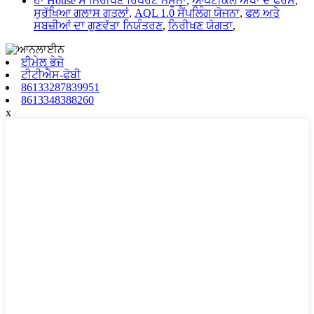
ਹਾ House ਸ ਨਿਰੀਖਣ ਰਿਪੋਰਟ ਨਮੂਨਾ
,
ਆਪਟੀਕਲ ਅੱਖਾਂ ਦੇ ਫਰੇਮ
,
ਸੁਰੱਖਿਆ ਗਲਾਸ ਗਤਲਾਂ
,
AQL 1.0 ਸੈਂਪਲਿੰਗ ਯੋਜਨਾ
,
ਫਲ ਅਤੇ
ਸਬਜ਼ੀਆਂ ਦਾ ਗੁਣਵੱਤਾ ਨਿਯੰਤਰਣ
,
ਨਿਰੀਖਣ ਯੋਗਤਾ
,
ਈਮੇਲ ਭੇਜੋ
ਟੀਟੀਐਸ-ਫੋਬੀ
86133287839951
8613348388260
x