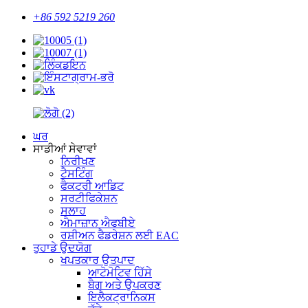
+86 592 5219 260
ਘਰ
ਸਾਡੀਆਂ ਸੇਵਾਵਾਂ
ਨਿਰੀਖਣ
ਟੈਸਟਿੰਗ
ਫੈਕਟਰੀ ਆਡਿਟ
ਸਰਟੀਫਿਕੇਸ਼ਨ
ਸਲਾਹ
ਐਮਾਜ਼ਾਨ ਐਫਬੀਏ
ਰਸ਼ੀਅਨ ਫੈਡਰੇਸ਼ਨ ਲਈ EAC
ਤੁਹਾਡੇ ਉਦਯੋਗ
ਖਪਤਕਾਰ ਉਤਪਾਦ
ਆਟੋਮੋਟਿਵ ਹਿੱਸੇ
ਬੈਗ ਅਤੇ ਉਪਕਰਣ
ਇਲੈਕਟ੍ਰਾਨਿਕਸ