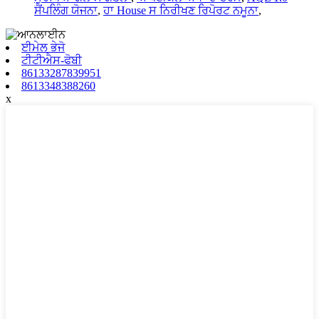
ਸੈਂਪਲਿੰਗ ਯੋਜਨਾ
,
ਹਾ House ਸ ਨਿਰੀਖਣ ਰਿਪੋਰਟ ਨਮੂਨਾ
,
ਈਮੇਲ ਭੇਜੋ
ਟੀਟੀਐਸ-ਫੋਬੀ
86133287839951
8613348388260
x