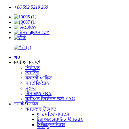
+86 592 5219 260
ਘਰ
ਸਾਡੀਆਂ ਸੇਵਾਵਾਂ
ਨਿਰੀਖਣ
ਟੈਸਟਿੰਗ
ਫੈਕਟਰੀ ਆਡਿਟ
ਸਰਟੀਫਿਕੇਸ਼ਨ
ਸਲਾਹ
ਐਮਾਜ਼ਾਨ FBA
ਰਸ਼ੀਅਨ ਫੈਡਰੇਸ਼ਨ ਲਈ EAC
ਤੁਹਾਡੇ ਉਦਯੋਗ
ਖਪਤਕਾਰ ਉਤਪਾਦ
ਆਟੋਮੋਟਿਵ ਪਾਰਟਸ
ਬੈਗ ਅਤੇ ਸਹਾਇਕ ਉਪਕਰਣ
ਇਲੈਕਟ੍ਰਾਨਿਕਸ