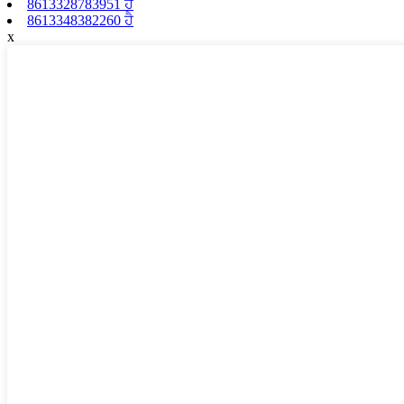
8613328783951 ਹੈ
8613348382260 ਹੈ
x