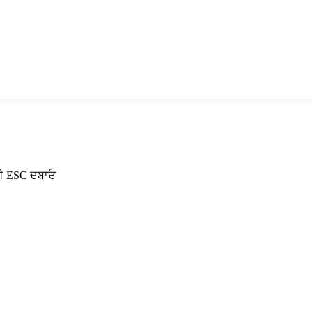
ਲਈ ESC ਦਬਾਓ