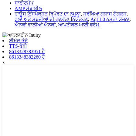
ਸਾਈਟਮੈਪ
AMP ਮੋਬਾਈਲ
ਹਾਊਸ ਇੰਸਪੈਕਸ਼ਨ ਰਿਪੋਰਟ ਦਾ ਨਮੂਨਾ
,
ਸੁਰੱਖਿਆ ਗਲਾਸ ਗੌਗਲਸ
,
ਫਲਾਂ ਅਤੇ ਸਬਜ਼ੀਆਂ ਦੀ ਗੁਣਵੱਤਾ ਨਿਯੰਤਰਣ
,
Aql 1.0 ਨਮੂਨਾ ਯੋਜਨਾ
,
ਐਨਕਾਂ ਵਾਲੀਆਂ ਐਨਕਾਂ
,
ਆਪਟੀਕਲ ਆਈ ਫਰੇਮ
,
ਈਮੇਲ ਭੇਜੋ
TTS-ਫੋਬੀ
8613328783951 ਹੈ
8613348382260 ਹੈ
x