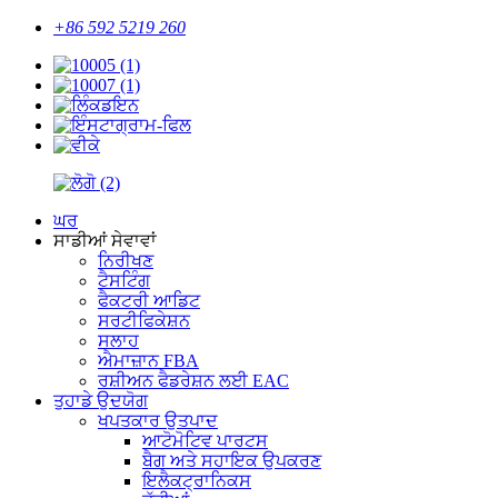
+86 592 5219 260
ਘਰ
ਸਾਡੀਆਂ ਸੇਵਾਵਾਂ
ਨਿਰੀਖਣ
ਟੈਸਟਿੰਗ
ਫੈਕਟਰੀ ਆਡਿਟ
ਸਰਟੀਫਿਕੇਸ਼ਨ
ਸਲਾਹ
ਐਮਾਜ਼ਾਨ FBA
ਰਸ਼ੀਅਨ ਫੈਡਰੇਸ਼ਨ ਲਈ EAC
ਤੁਹਾਡੇ ਉਦਯੋਗ
ਖਪਤਕਾਰ ਉਤਪਾਦ
ਆਟੋਮੋਟਿਵ ਪਾਰਟਸ
ਬੈਗ ਅਤੇ ਸਹਾਇਕ ਉਪਕਰਣ
ਇਲੈਕਟ੍ਰਾਨਿਕਸ