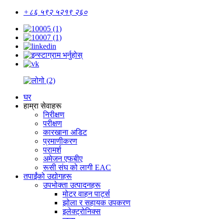
+८६ ५९२ ५२१९ २६०
घर
हाम्रा सेवाहरू
निरीक्षण
परीक्षण
कारखाना अडिट
प्रमाणीकरण
परामर्श
अमेजन एफबीए
रूसी संघ को लागी EAC
तपाईंको उद्योगहरू
उपभोक्ता उत्पादनहरू
मोटर वाहन पार्ट्स
झोला र सहायक उपकरण
इलेक्ट्रोनिक्स