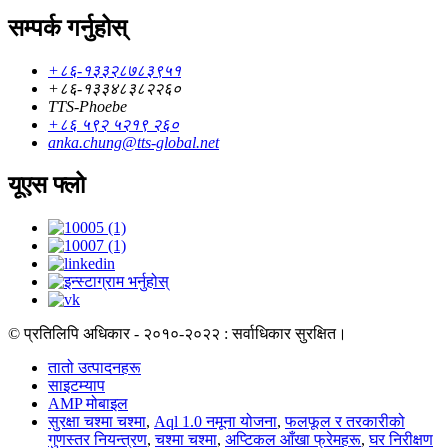
सम्पर्क गर्नुहोस्
+८६-१३३२८७८३९५१
+८६-१३३४८३८२२६०
TTS-Phoebe
+८६ ५९२ ५२१९ २६०
anka.chung@tts-global.net
यूएस फ्लो
© प्रतिलिपि अधिकार - २०१०-२०२२ : सर्वाधिकार सुरक्षित।
तातो उत्पादनहरू
साइटम्याप
AMP मोबाइल
सुरक्षा चश्मा चश्मा
,
Aql 1.0 नमूना योजना
,
फलफूल र तरकारीको
गुणस्तर नियन्त्रण
,
चश्मा चश्मा
,
अप्टिकल आँखा फ्रेमहरू
,
घर निरीक्षण