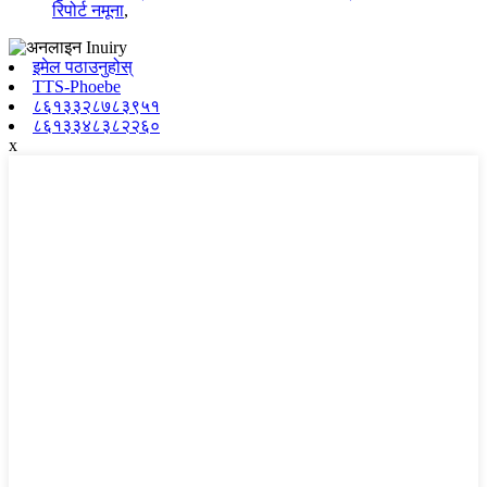
रिपोर्ट नमूना
,
इमेल पठाउनुहोस्
TTS-Phoebe
८६१३३२८७८३९५१
८६१३३४८३८२२६०
x