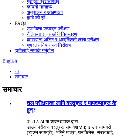
ग्राहक प्रशंसापत्र
कम्पनी मानहरू
अनुपालन र अखण्डता
हामी को हौं
FAQs
उपभोक्ता उत्पादन परीक्षण
नैतिकता र घुसखोरी नियन्त्रण
कारखाना अडिट र आपूर्तिकर्ता लेखा परीक्षण
गुणस्तर नियन्त्रण निरीक्षण
हामीलाई सम्पर्क गर्नुहोस्
English
घर
समाचार
समाचार
तल परीक्षणका लागि वस्तुहरू र मापदण्डहरू के
हुन्?
02-12-24 मा व्यवस्थापक द्वारा
डाउन परीक्षण वस्तुहरू समावेश छन्: डाउन सामग्री
(डाउन सामग्री), भरिने मात्रा, फ्लफिनेस, सरसफाई,