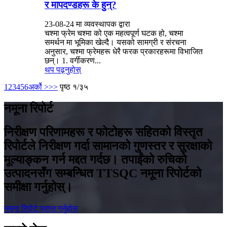
र मापदण्डहरू के हुन्?
23-08-24 मा व्यवस्थापक द्वारा
चश्मा फ्रेम चश्मा को एक महत्वपूर्ण घटक हो, चश्मा
समर्थन मा भूमिका खेल्दै। यसको सामग्री र संरचना
अनुसार, चश्मा फ्रेमहरू धेरै फरक प्रकारहरूमा विभाजित
छन्। 1. वर्गीकरण...
थप पढ्नुहोस्
1
2
3
4
5
6
अर्को >
>>
पृष्ठ १/३५
नमूना रिपोर्ट
निरीक्षण परिणामहरू र फोटोहरू सहितको विस्तृत
रिपोर्टले निरीक्षण गर्दा सामानको गुणस्तर र सुरक्षाको
मूल्याङ्कन गर्न मद्दत गर्दछ। तपाईंको रुचिको
उत्पादनसँग सम्बन्धित TTSQC नमूना रिपोर्टको
समीक्षा गर्नुहोस्।
नमूना रिपोर्ट प्राप्त गर्नुहोस्