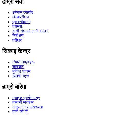
हाम्रो सेवा
अमेजन एफबीए
लेखापरीक्षण
प्रमाणीकरण
परामर्श
रूसी संघ को लागी EAC
निरीक्षण
परीक्षण
सिकाइ केन्द्र
रिपोर्ट नमूनाहरू
समाचार
बुकिङ फारम
उपकरणहरू
हाम्रो बारेमा
ग्राहक प्रशंसापत्र
कम्पनी मानहरू
अनुपालन र अखण्डता
हामी को हौं