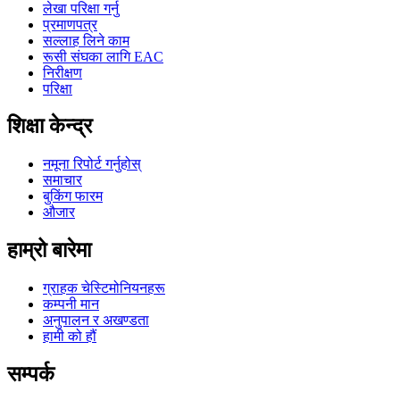
लेखा परिक्षा गर्नु
प्रमाणपत्र
सल्लाह लिने काम
रूसी संघका लागि EAC
निरीक्षण
परिक्षा
शिक्षा केन्द्र
नमूना रिपोर्ट गर्नुहोस्
समाचार
बुकिंग फारम
औजार
हाम्रो बारेमा
ग्राहक चेस्टिमोनियनहरू
कम्पनी मान
अनुपालन र अखण्डता
हामी को हौं
सम्पर्क