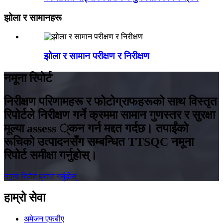
झोला र सामानहरू
झोला र सामान परीक्षण र निरीक्षण
नमूना रिपोर्ट
निरीक्षण परिणामहरू र फोटोग्राफहरूको साथ विस्तृत
रिपोर्टले निरीक्षण गर्ने क्रममा सामान गुणस्तर र सुरक्षा
मूल्या assess ्कन गर्न मद्दत गर्दछ। तपाईंको
रूचिको उत्पादनसँग सम्बन्धित TTSQC नमूना
रिपोर्ट समीक्षा गर्नुहोस्।
नमूना रिपोर्ट प्राप्त गर्नुहोस्
हाम्रो सेवा
अमेजन एफबीए