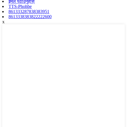
ईमेल पठाउनुहोस्
TTS-Phohbe
861333287838383951
8613338383822222600
x