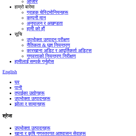
औजार
हाम्रो बारेमा
ग्राहक चेस्टिमोनियनहरू
कम्पनी मान
अनुपालन र अखण्डता
हामी को हौं
सूचि
उपभोक्ता उत्पादन परीक्षण
नैतिकता & घूश नियन्त्रण
कारखाना अडिट र आपूर्तिकर्ता अडिट्स
गुणवत्ताको नियन्त्रण निरीक्षण
हामीलाई सम्पर्क गर्नुहोस
English
घर
पानी
तपाईका उद्योगहरू
उपभोक्ता उत्पादनहरू
झोला र सामानहरू
श्रेजा
उपभोक्ता उत्पादनहरू
खाना र कृषि गुणस्तरगत आश्वासन सेवाहरू