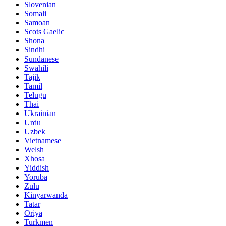
Slovenian
Somali
Samoan
Scots Gaelic
Shona
Sindhi
Sundanese
Swahili
Tajik
Tamil
Telugu
Thai
Ukrainian
Urdu
Uzbek
Vietnamese
Welsh
Xhosa
Yiddish
Yoruba
Zulu
Kinyarwanda
Tatar
Oriya
Turkmen