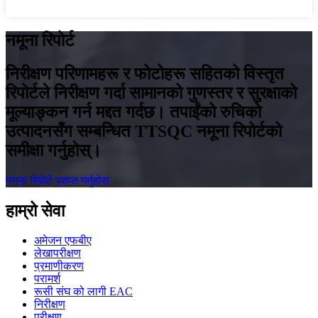
नमूना रिपोर्ट
निरीक्षण परिणामहरू र फोटोहरू सहितको विस्तृत
रिपोर्टले निरीक्षण गर्दा सामानको गुणस्तर र सुरक्षाको
मूल्याङ्कन गर्न मद्दत गर्दछ। तपाईंको रुचिको
उत्पादनसँग सम्बन्धित TTSQC नमूना रिपोर्टको
समीक्षा गर्नुहोस्।
नमूना रिपोर्ट प्राप्त गर्नुहोस्
हाम्रो सेवा
अमेजन एफबीए
लेखापरीक्षण
प्रमाणीकरण
परामर्श
रूसी संघ को लागी EAC
निरीक्षण
परीक्षण