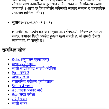
सोचका साथ कम्पनीले अनुसन्धान र विकासका लागि सक्रिय रूपमा
काम गर्छ । आशा छ कि हामीसँग भविष्यको व्यापार सम्बन्ध र पारस्परिक
सफलता हासिल गर्ने छ।
सुसान
२०२२.०६.१२ ०९:३५:१४
कम्पनीले यस उद्योग बजारमा भएका परिवर्तनहरूसँग निरन्तरता पाउन
सक्छ, उत्पादन छिटो अपडेट हुन्छ र मूल्य सस्तो छ, यो हाम्रो दोस्रो
सहयोग हो, यो राम्रो छ।
सम्बन्धित खोज
Rohs अनुपालन प्रमाणपत्र
चश्मा प्रयोगशाला
सासो सर्टिफिकेट साउदी अरेबिया
Ppap स्तर 3
चश्मा संरक्षण
रासायनिक परीक्षण प्रयोगशाला
Sedex 4 स्तम्भ
Aql नमूना आकार चार्ट
Bsci लेखा परीक्षा
पीपीई चश्मा
सासो साबर