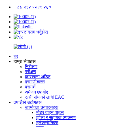
+८६ ५९२ ५२१९ २६०
घर
हाम्रा सेवाहरू
निरीक्षण
परीक्षण
कारखाना अडिट
प्रमाणीकरण
परामर्श
अमेजन एफबीए
रूसी संघ को लागी EAC
तपाईंको उद्योगहरू
उपभोक्ता उत्पादनहरू
मोटर वाहन पार्ट्स
झोला र सहायक उपकरण
इलेक्ट्रोनिक्स