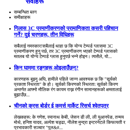
सेवाहरू
सम्बन्धित ब्लग
समीक्षाहरू
गिलास 3C प्रमाणीकरणको प्रामाणिकता कसरी पहिचान
गर्ने? दुई चरणहरू, तीन विधिहरू
सबैलाई नमस्कार!सबैलाई थाहा छ कि योग्य टेम्पर्ड ग्लासमा 3C
प्रमाणीकरण हुनु पर्छ, तर 3C प्रमाणीकरण भएको टेम्पर्ड ग्लासको
मतलब यो योग्य टेम्पर्ड ग्लास हुनुपर्छ भन्ने होइन। त्यसैले, यो...
किन घाममा रङ्गहरू ओइलाउँछन्?
कारणहरू बुझ्नु अघि, हामीले पहिले जान्न आवश्यक छ कि "सूर्यको
प्रकाश स्थिरता" के हो। सूर्यको किरणको स्थिरता: सूर्यको किरण
अन्तर्गत आफ्नो मौलिक रंग कायम राख्न रंगीन सामानहरूको क्षमतालाई
बुझाउँछ...
चीनको क्रस बोर्डर ई कमर्स मार्केट रिसर्च श्वेतपत्र
लेखकहरू: के गणेश, रमानाथ केबी, जेसन डी ली, ली युआनपेङ, तन्मय
मोथे, हनिश यादव, अल्पेश चड्ढा, नीलेश मुन्द्रा इन्टरनेटले किफायती र
प्रभावकारी सञ्चार "पुल&#...