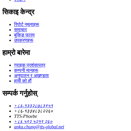
सिकाइ केन्द्र
रिपोर्ट नमूनाहरू
समाचार
बुकिङ फारम
उपकरणहरू
हाम्रो बारेमा
ग्राहक प्रशंसापत्र
कम्पनी मानहरू
अनुपालन र अखण्डता
हामी को हौं
सम्पर्क गर्नुहोस्
+८६-१३३२८७८३९५१
+८६-१३३४८३८२२६०
TTS-Phoebe
+८६ ५९२ ५२१९ २६०
anka.chung@tts-global.net