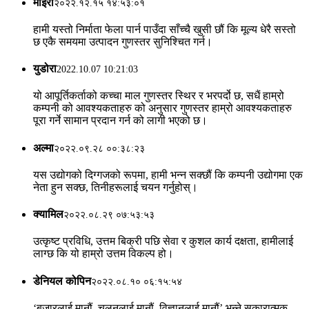
माइरा
२०२२.१२.१५ १४:५३:०१
हामी यस्तो निर्माता फेला पार्न पाउँदा साँच्चै खुसी छौं कि मूल्य धेरै सस्तो
छ एकै समयमा उत्पादन गुणस्तर सुनिश्चित गर्न।
युडोरा
2022.10.07 10:21:03
यो आपूर्तिकर्ताको कच्चा माल गुणस्तर स्थिर र भरपर्दो छ, सधैं हाम्रो
कम्पनी को आवश्यकताहरु को अनुसार गुणस्तर हाम्रो आवश्यकताहरु
पूरा गर्ने सामान प्रदान गर्न को लागी भएको छ।
अल्मा
२०२२.०९.२८ ००:३८:२३
यस उद्योगको दिग्गजको रूपमा, हामी भन्न सक्छौं कि कम्पनी उद्योगमा एक
नेता हुन सक्छ, तिनीहरूलाई चयन गर्नुहोस्।
क्यामिल
२०२२.०८.२९ ०७:५३:५३
उत्कृष्ट प्रविधि, उत्तम बिक्री पछि सेवा र कुशल कार्य दक्षता, हामीलाई
लाग्छ कि यो हाम्रो उत्तम विकल्प हो।
डेनियल कोपिन
२०२२.०८.१० ०६:१५:५४
‘बजारलाई मानौं, चलनलाई मानौं, विज्ञानलाई मानौं’ भन्ने सकारात्मक