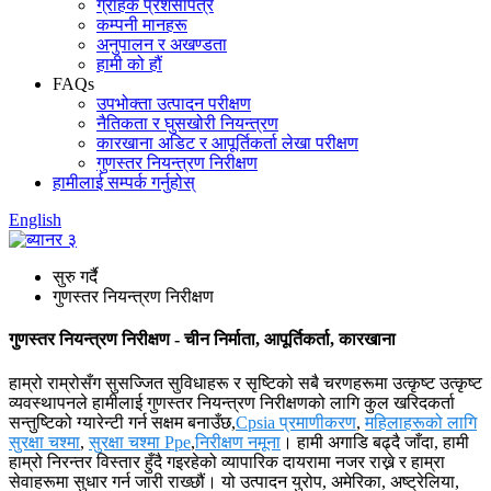
ग्राहक प्रशंसापत्र
कम्पनी मानहरू
अनुपालन र अखण्डता
हामी को हौं
FAQs
उपभोक्ता उत्पादन परीक्षण
नैतिकता र घुसखोरी नियन्त्रण
कारखाना अडिट र आपूर्तिकर्ता लेखा परीक्षण
गुणस्तर नियन्त्रण निरीक्षण
हामीलाई सम्पर्क गर्नुहोस्
English
सुरु गर्दै
गुणस्तर नियन्त्रण निरीक्षण
गुणस्तर नियन्त्रण निरीक्षण - चीन निर्माता, आपूर्तिकर्ता, कारखाना
हाम्रो राम्रोसँग सुसज्जित सुविधाहरू र सृष्टिको सबै चरणहरूमा उत्कृष्ट उत्कृष्ट
व्यवस्थापनले हामीलाई गुणस्तर नियन्त्रण निरीक्षणको लागि कुल खरिदकर्ता
सन्तुष्टिको ग्यारेन्टी गर्न सक्षम बनाउँछ,
Cpsia प्रमाणीकरण
,
महिलाहरूको लागि
सुरक्षा चश्मा
,
सुरक्षा चश्मा Ppe
,
निरीक्षण नमूना
। हामी अगाडि बढ्दै जाँदा, हामी
हाम्रो निरन्तर विस्तार हुँदै गइरहेको व्यापारिक दायरामा नजर राख्ने र हाम्रा
सेवाहरूमा सुधार गर्न जारी राख्छौं। यो उत्पादन युरोप, अमेरिका, अष्ट्रेलिया,