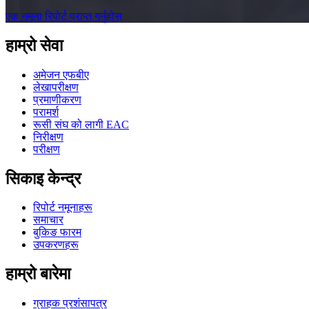
एक नमूना रिपोर्ट प्राप्त गर्नुहोस्
हाम्रो सेवा
अमेजन एफबीए
लेखापरीक्षण
प्रमाणीकरण
परामर्श
रूसी संघ को लागी EAC
निरीक्षण
परीक्षण
सिकाइ केन्द्र
रिपोर्ट नमूनाहरू
समाचार
बुकिङ फारम
उपकरणहरू
हाम्रो बारेमा
ग्राहक प्रशंसापत्र