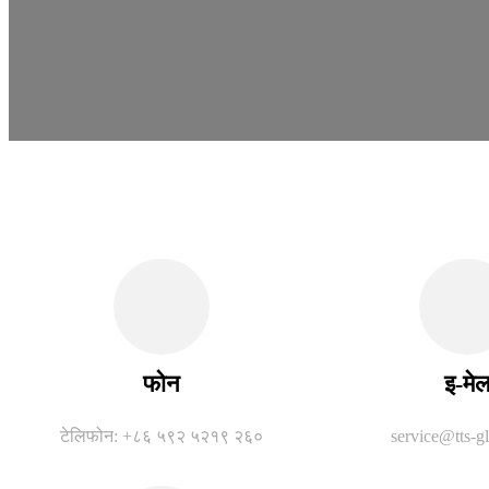
फोन
इ-मे
टेलिफोन: +८६ ५९२ ५२१९ २६०
service@tts-gl