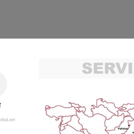
ल
obal.net