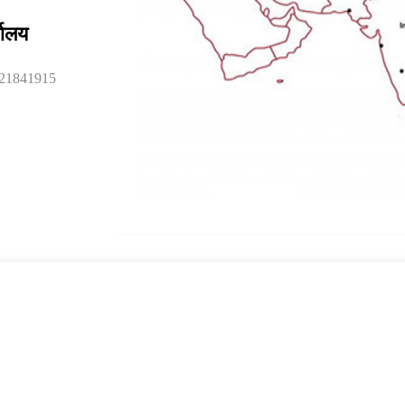
यालय
021841915