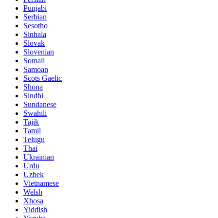
Punjabi
Serbian
Sesotho
Sinhala
Slovak
Slovenian
Somali
Samoan
Scots Gaelic
Shona
Sindhi
Sundanese
Swahili
Tajik
Tamil
Telugu
Thai
Ukrainian
Urdu
Uzbek
Vietnamese
Welsh
Xhosa
Yiddish