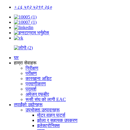
+८६ ५९२ ५२१९ २६०
घर
हाम्रा सेवाहरू
निरीक्षण
परीक्षण
कारखाना अडिट
प्रमाणीकरण
परामर्श
अमेजन एफबीए
रूसी संघ को लागी EAC
तपाईंको उद्योगहरू
उपभोक्ता उत्पादनहरू
मोटर वाहन पार्ट्स
झोला र सहायक उपकरण
इलेक्ट्रोनिक्स