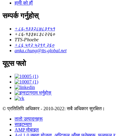
हामी को हौं
सम्पर्क गर्नुहोस्
+८६-१३३२८७८३९५१
+८६-१३३४८३८२२६०
TTS-Phoebe
+८६ ५९२ ५२१९ २६०
anka.chung@tts-global.net
यूएस फ्लो
© प्रतिलिपि अधिकार - 2010-2022: सबै अधिकार सुरक्षित।
तातो उत्पादनहरू
साइटम्याप
AMP मोबाइल
Aql 1.0 नमूना योजना
,
अप्टिकल आँखा फ्रेमहरू
,
फलफूल र