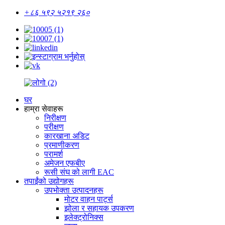
+८६ ५९२ ५२१९ २६०
घर
हाम्रा सेवाहरू
निरीक्षण
परीक्षण
कारखाना अडिट
प्रमाणीकरण
परामर्श
अमेजन एफबीए
रूसी संघ को लागी EAC
तपाईंको उद्योगहरू
उपभोक्ता उत्पादनहरू
मोटर वाहन पार्ट्स
झोला र सहायक उपकरण
इलेक्ट्रोनिक्स