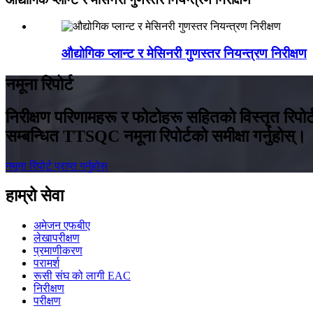
औद्योगिक प्लान्ट र मेसिनरी गुणस्तर नियन्त्रण निरीक्षण
नमूना रिपोर्ट
निरीक्षण परिणामहरू र फोटोहरू सहितको विस्तृत रिपोर्टल
सम्बन्धित TTSQC नमूना रिपोर्टको समीक्षा गर्नुहोस्।
नमूना रिपोर्ट प्राप्त गर्नुहोस्
हाम्रो सेवा
अमेजन एफबीए
लेखापरीक्षण
प्रमाणीकरण
परामर्श
रूसी संघ को लागी EAC
निरीक्षण
परीक्षण