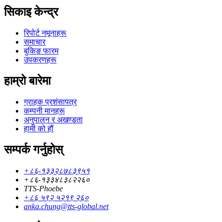
सिकाइ केन्द्र
रिपोर्ट नमूनाहरू
समाचार
बुकिङ फारम
उपकरणहरू
हाम्रो बारेमा
ग्राहक प्रशंसापत्र
कम्पनी मानहरू
अनुपालन र अखण्डता
हामी को हौं
सम्पर्क गर्नुहोस्
+८६-१३३२८७८३९५१
+८६-१३३४८३८२२६०
TTS-Phoebe
+८६ ५९२ ५२१९ २६०
anka.chung@tts-global.net