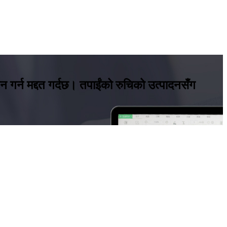
कन गर्न मद्दत गर्दछ। तपाईंको रुचिको उत्पादनसँग