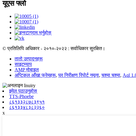
यूएस फ्लो
© प्रतिलिपि अधिकार - २०१०-२०२२ : सर्वाधिकार सुरक्षित।
तातो उत्पादनहरू
साइटम्याप
AMP मोबाइल
अप्टिकल आँखा फ्रेमहरू
,
घर निरीक्षण रिपोर्ट नमूना
,
चश्मा चश्मा
,
Aql 1.
इमेल पठाउनुहोस्
TTS-Phoebe
८६१३३२८७८३९५१
८६१३३४८३८२२६०
x