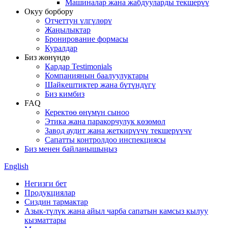
Машиналар жана жабдууларды текшерүү
Окуу борбору
Отчеттун үлгүлөрү
Жаңылыктар
Бронирование формасы
Куралдар
Биз жөнүндө
Кардар Testimonials
Компаниянын баалуулуктары
Шайкештиктер жана бүтүндүгү
Биз кимбиз
FAQ
Керектөө өнүмүн сыноо
Этика жана паракорчулук көзөмөл
Завод аудит жана жеткирүүчү текшерүүчү
Сапатты контролдоо инспекциясы
Биз менен байланышыңыз
English
Негизги бет
Продукциялар
Сиздин тармактар
Азык-түлүк жана айыл чарба сапатын камсыз кылуу
кызматтары