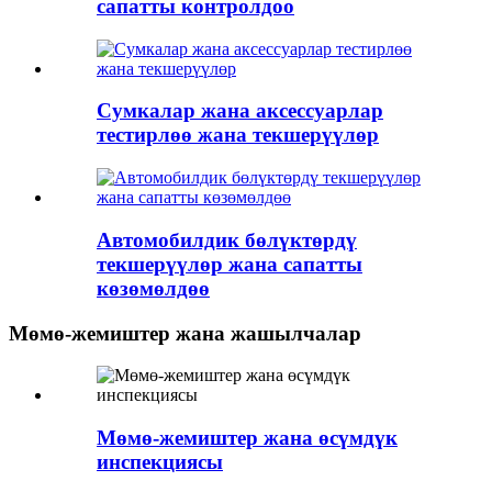
сапатты контролдоо
Сумкалар жана аксессуарлар
тестирлөө жана текшерүүлөр
Автомобилдик бөлүктөрдү
текшерүүлөр жана сапатты
көзөмөлдөө
Мөмө-жемиштер жана жашылчалар
Мөмө-жемиштер жана өсүмдүк
инспекциясы