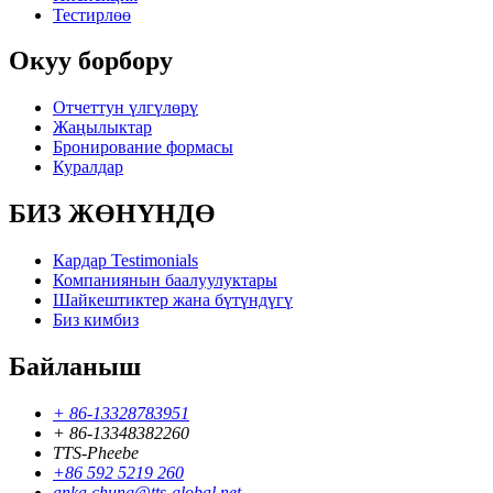
Тестирлөө
Окуу борбору
Отчеттун үлгүлөрү
Жаңылыктар
Бронирование формасы
Куралдар
БИЗ ЖӨНҮНДӨ
Кардар Testimonials
Компаниянын баалуулуктары
Шайкештиктер жана бүтүндүгү
Биз кимбиз
Байланыш
+ 86-13328783951
+ 86-13348382260
TTS-Pheebe
+86 592 5219 260
anka.chung@tts-global.net