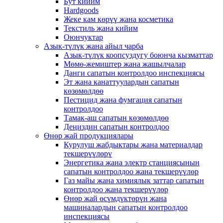
Бут кийим
Hardgoods
Жеке кам көрүү жана косметика
Текстиль жана кийим
Оюнчуктар
Азык-түлүк жана айыл чарба
Азык-түлүк коопсуздугу боюнча кызматтар
Мөмө-жемиштер жана жашылчалар
Данги сапатын контролдоо инспекциясы
Эт жана канаттуулардын сапатын
көзөмөлдөө
Пестицид жана фумгация сапатын
контролдоо
Тамак-аш сапатын көзөмөлдөө
Деңиздин сапатын контролдоо
Өнөр жай продукциялары
Курулуш жабдыктары жана материалдар
текшерүүлөрү
Энергетика жана электр станциясынын
сапатын контролдоо жана текшерүүлөр
Газ майы жана химиялык заттар сапатын
контролдоо жана текшерүүлөр
Өнөр жай өсүмдүктөрүн жана
машиналардын сапатын контролдоо
инспекциясы