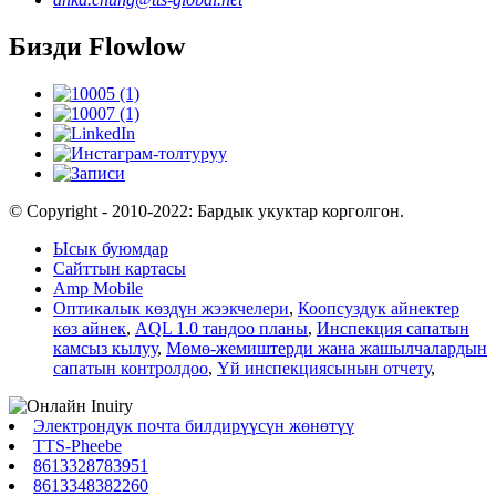
Бизди Flowlow
© Copyright - 2010-2022: Бардык укуктар корголгон.
Ысык буюмдар
Сайттын картасы
Amp Mobile
Оптикалык көздүн жээкчелери
,
Коопсуздук айнектер
көз айнек
,
AQL 1.0 тандоо планы
,
Инспекция сапатын
камсыз кылуу
,
Мөмө-жемиштерди жана жашылчалардын
сапатын контролдоо
,
Үй инспекциясынын отчету
,
Электрондук почта билдирүүсүн жөнөтүү
TTS-Pheebe
8613328783951
8613348382260