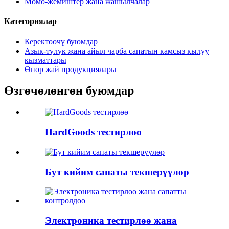
Мөмө-жемиштер жана жашылчалар
Категориялар
Керектөөчү буюмдар
Азык-түлүк жана айыл чарба сапатын камсыз кылуу
кызматтары
Өнөр жай продукциялары
Өзгөчөлөнгөн буюмдар
HardGoods тестирлөө
Бут кийим сапаты текшерүүлөр
Электроника тестирлөө жана