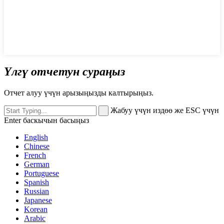
Үлгү отчетун сураңыз
Отчет алуу үчүн арызыңызды калтырыңыз.
Жабуу үчүн издөө же ESC үчүн
Enter баскычын басыңыз
English
Chinese
French
German
Portuguese
Spanish
Russian
Japanese
Korean
Arabic