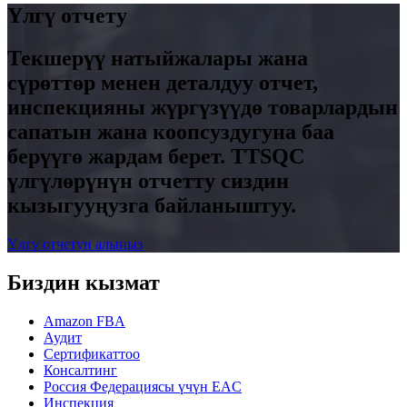
Үлгү отчету
Текшерүү натыйжалары жана
сүрөттөр менен деталдуу отчет,
инспекцияны жүргүзүүдө товарлардын
сапатын жана коопсуздугуна баа
берүүгө жардам берет. TTSQC
үлгүлөрүнүн отчетту сиздин
кызыгууңузга байланыштуу.
Үлгү отчетун алыңыз
Биздин кызмат
Amazon FBA
Аудит
Сертификаттоо
Консалтинг
Россия Федерациясы үчүн EAC
Инспекция