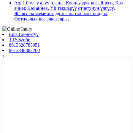
Aql 1.0 үлгү алуу планы
,
Коопсуздук көз айнеги
,
Көз
айнек Көз айнек
,
Үй текшерүү отчетунун үлгүсү
,
Жашылча-жемиштердин сапатын контролдоо
,
Оптикалык көз алкактары
,
Email жөнөтүү
TTS-Фиби
8613328783951
8613348382260
x