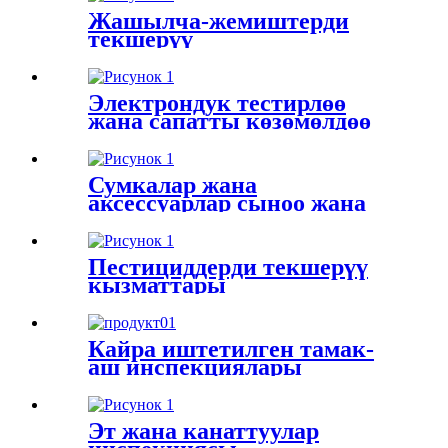
Жашылча-жемиштерди
текшерүү
Электрондук тестирлөө
жана сапатты көзөмөлдөө
Сумкалар жана
аксессуарлар сыноо жана
текшерүү
Пестициддерди текшерүү
кызматтары
Кайра иштетилген тамак-
аш инспекциялары
Эт жана канаттуулар