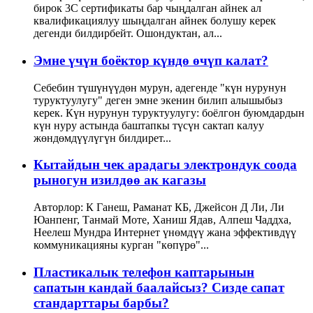
бирок 3С сертификаты бар чыңдалган айнек ал
квалификациялуу шыңдалган айнек болушу керек
дегенди билдирбейт. Ошондуктан, ал...
Эмне үчүн боёктор күндө өчүп калат?
Себебин түшүнүүдөн мурун, адегенде "күн нурунун
туруктуулугу" деген эмне экенин билип алышыбыз
керек. Күн нурунун туруктуулугу: боёлгон буюмдардын
күн нуру астында баштапкы түсүн сактап калуу
жөндөмдүүлүгүн билдирет...
Кытайдын чек арадагы электрондук соода
рыногун изилдөө ак кагазы
Авторлор: К Ганеш, Раманат КБ, Джейсон Д Ли, Ли
Юанпенг, Танмай Моте, Ханиш Ядав, Алпеш Чаддха,
Неелеш Мундра Интернет үнөмдүү жана эффективдүү
коммуникацияны курган "көпүрө"...
Пластикалык телефон каптарынын
сапатын кандай баалайсыз? Сизде сапат
стандарттары барбы?