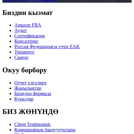
Биздин кызмат
Amazon FBA
Аудит
Сертификация
Консалтинг
Россия Федерациясы үчүн ЕАК
Текшерүү
Сыноо
Окуу борбору
Отчет үлгүлөрү
Жаңылыктар
Брондоо формасы
Куралдар
БИЗ ЖӨНҮНДӨ
Client Testimonials
Компаниянын баалуулуктары