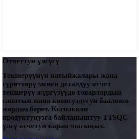
Отчеттун үлгүсү
Текшерүүнүн натыйжалары жана
сүрөттөрү менен деталдуу отчет
текшерүү жүргүзүүдө товарлардын
сапатын жана коопсуздугун баалоого
жардам берет. Кызыккан
продуктуңузга байланыштуу TTSQC
үлгү отчетун карап чыгыңыз.
Отчеттун үлгүсүн алыңыз