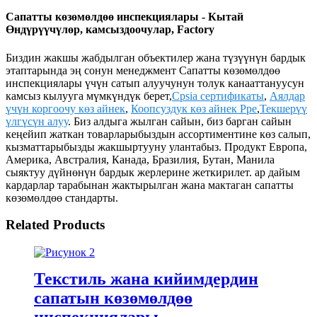
Сапатты көзөмөлдөө инспекциялары - Кытай
Өндүрүүчүлөр, камсыздоочулар, Factory
Биздин жакшы жабдылган объектилер жана түзүүнүн бардык
этаптарында эң сонун менеджмент Сапатты көзөмөлдөө
инспекциялары үчүн сатып алуучунун толук канааттануусун
камсыз кылууга мүмкүндүк берет,
Cpsia сертификаты
,
Аялдар
үчүн коргоочу көз айнек
,
Коопсуздук көз айнек Ppe
,
Текшерүү
үлгүсүн алуу
. Биз алдыга жылган сайын, биз барган сайын
кеңейип жаткан товарларыбыздын ассортиментине көз салып,
кызматтарыбызды жакшыртууну улантабыз. Продукт Европа,
Америка, Австралия, Канада, Бразилия, Бутан, Манила
сыяктуу дүйнөнүн бардык жерлерине жеткирилет. ар дайым
кардарлар тарабынан жактырылган жана мактаган сапатты
көзөмөлдөө стандарты.
Related Products
Текстиль жана кийимдердин
сапатын көзөмөлдөө
инспекциялары