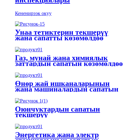
Кененирээк окуу
Унаа тетиктерин текшерүү
жана сапатты көзөмөлдөө
Газ, мунай жана химиялык
заттардын сапатын көзөмөлдөө
жана текшерүү
Өнөр жай ишканаларынын
жана машиналардын сапатын
көзөмөлдөө инспекциялары
Оюнчуктардын сапатын
текшерүү
Энергетика жана электр