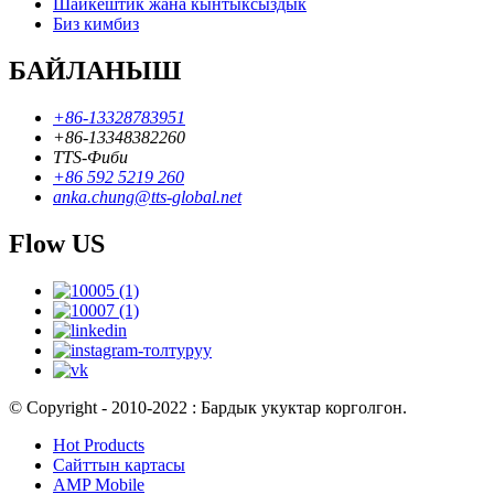
Шайкештик жана кынтыксыздык
Биз кимбиз
БАЙЛАНЫШ
+86-13328783951
+86-13348382260
TTS-Фиби
+86 592 5219 260
anka.chung@tts-global.net
Flow US
© Copyright - 2010-2022 : Бардык укуктар корголгон.
Hot Products
Сайттын картасы
AMP Mobile