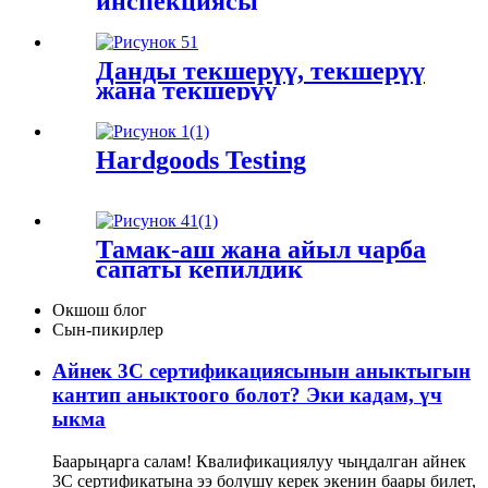
инспекциясы
Данды текшерүү, текшерүү
жана текшерүү
Hardgoods Testing
Тамак-аш жана айыл чарба
сапаты кепилдик
кызматтары
Окшош блог
Сын-пикирлер
Айнек 3C сертификациясынын аныктыгын
кантип аныктоого болот? Эки кадам, үч
ыкма
Баарыңарга салам! Квалификациялуу чыңдалган айнек
3С сертификатына ээ болушу керек экенин баары билет,