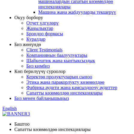
машиналардын сапатын көзөмөлдөө
инспекциялары
Машина жана жабдууларды текшерүү
Окуу борбору
Отчет үлгүлөрү
Жаңылыктар
Брондоо формасы
Куралдар
Биз жөнүндө
Client Testimonials
Компаниянын баалуулуктары
Шайкештик жана кынтыксыздык
Биз кимбиз
Көп берилүүчү суроолор
Керектөө продуктуларын сыноо
Этика жана паракорлукту көзөмөлдөө
Фабрика аудити жана камсыздоочу аудиттер
Сапатты көзөмөлдөө инспекциялары
Биз менен байланышыңыз
English
Баштоо
Сапатты көзөмөлдөө инспекциялары