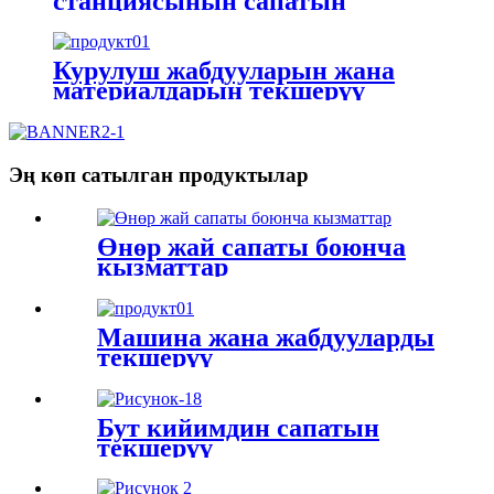
станциясынын сапатын
көзөмөлдөө жана текшерүү
Курулуш жабдууларын жана
материалдарын текшерүү
Эң көп сатылган продуктылар
Өнөр жай сапаты боюнча
кызматтар
Машина жана жабдууларды
текшерүү
Бут кийимдин сапатын
текшерүү