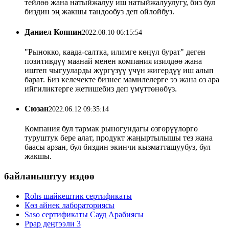
тейлөө жана натыйжалуу иш натыйжалуулугу, биз бул
биздин эң жакшы тандообуз деп ойлойбуз.
Даниел Коппин
2022.08.10 06:15:54
"Рынокко, каада-салтка, илимге көңүл бурат" деген
позитивдүү маанай менен компания изилдөө жана
иштеп чыгууларды жүргүзүү үчүн жигердүү иш алып
барат. Биз келечекте бизнес мамилелерге ээ жана өз ара
ийгиликтерге жетишебиз деп үмүттөнөбүз.
Сюзан
2022.06.12 09:35:14
Компания бул тармак рыногундагы өзгөрүүлөргө
туруштук бере алат, продукт жаңыртылышы тез жана
баасы арзан, бул биздин экинчи кызматташуубуз, бул
жакшы.
байланыштуу издөө
Rohs шайкештик сертификаты
Көз айнек лабораториясы
Saso сертификаты Сауд Арабиясы
Ppap деңгээли 3