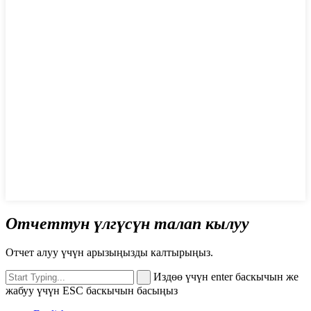
Отчеттун үлгүсүн талап кылуу
Отчет алуу үчүн арызыңызды калтырыңыз.
Издөө үчүн enter баскычын же
жабуу үчүн ESC баскычын басыңыз