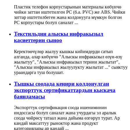
Пластик телефон корпустарынын материалы көбүнчө
чийки заттан иштетилген PC (б.а. PVC) же ABS. Чийки
заттар иштетилбеген жана колдонууга мүмкүн болгон
PC корпустары болуп саналат ...
Текстильдин алыскы инфракызыл
касиеттерин сыноо
Керектөөчүлөр жылуу кышкы кийимдерди сатып
алганда, алар көбүнчө "Алыскы инфракызыл өзүн-өзү
жылытуу", "Алыскы инфракызыл терини жылытат",
"Алыскы инфракызыл жылуулукту жылытат ..." сыяктуу
ураандарга туш болушат.
Тышкы соодада кеңири колдонулган
экспорттук сертификаттардын кыскача
баяндамасы
Экспорттук сертификация соода ишениминин
индоссасы болуп саналат жана учурдагы эл аралык
соода чөйрөсү татаал жана дайыма өзгөрүп турат. Ар
кандай максаттуу рыноктор жана продукт
категориялары ар кандай ...