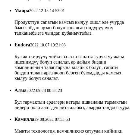
Майра
2022.12.15 14:53:01
Продукттун сапатын камсыз кылуу, ошол эле учурда
баасы абдан арзан болуп саналган өндүрүүчүнү
тапканыбызга чындап кубанычтабыз.
Eudora
2022.10.07 10:21:03
Бул жеткирүүчү чийки заттын сапаты туруктуу жана
ишенимдүү болуп саналат, ар дайым биздин
компаниянын талаптарына ылайык болуп, сапаты
биздин талаптарга жооп берген буюмдарды камсыз
кылуу болуп саналат.
Алма
2022.09.28 00:38:23
Бул тармактын ардагери катары ишкананы тармактын
лидери боло алат деп айта алабыз, аларды тандоо туура.
Камилла
29.08.2022 07:53:53
Мыкты технология, кемчиликсиз сатуудан кийинки