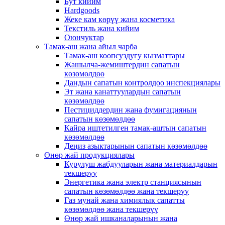
Бут кийим
Hardgoods
Жеке кам көрүү жана косметика
Текстиль жана кийим
Оюнчуктар
Тамак-аш жана айыл чарба
Тамак-аш коопсуздугу кызматтары
Жашылча-жемиштердин сапатын
көзөмөлдөө
Дандын сапатын контролдоо инспекциялары
Эт жана канаттуулардын сапатын
көзөмөлдөө
Пестициддердин жана фумигациянын
сапатын көзөмөлдөө
Кайра иштетилген тамак-аштын сапатын
көзөмөлдөө
Деңиз азыктарынын сапатын көзөмөлдөө
Өнөр жай продукциялары
Курулуш жабдууларын жана материалдарын
текшерүү
Энергетика жана электр станциясынын
сапатын көзөмөлдөө жана текшерүү
Газ мунай жана химиялык сапатты
көзөмөлдөө жана текшерүү
Өнөр жай ишканаларынын жана