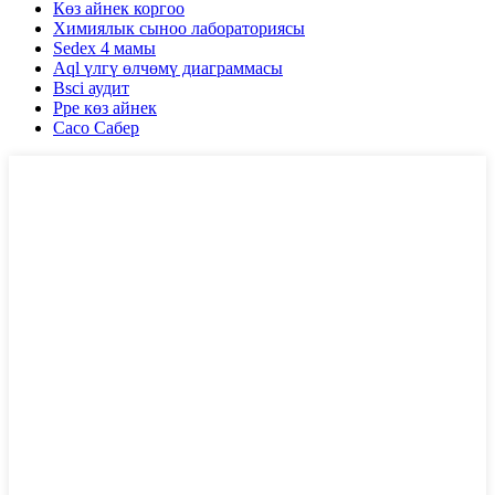
Көз айнек коргоо
Химиялык сыноо лабораториясы
Sedex 4 мамы
Aql үлгү өлчөмү диаграммасы
Bsci аудит
Ppe көз айнек
Сасо Сабер