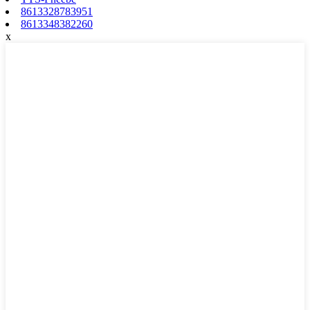
8613328783951
8613348382260
x