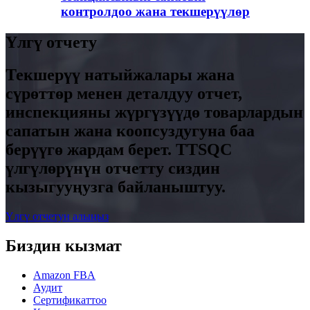
контролдоо жана текшерүүлөр
Үлгү отчету
Текшерүү натыйжалары жана
сүрөттөр менен деталдуу отчет,
инспекцияны жүргүзүүдө товарлардын
сапатын жана коопсуздугуна баа
берүүгө жардам берет. TTSQC
үлгүлөрүнүн отчетту сиздин
кызыгууңузга байланыштуу.
Үлгү отчетун алыңыз
Биздин кызмат
Amazon FBA
Аудит
Сертификаттоо