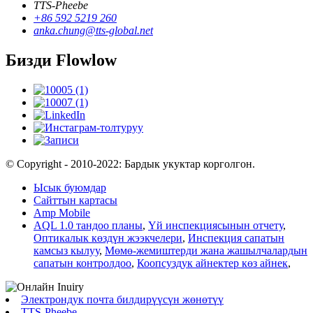
TTS-Pheebe
+86 592 5219 260
anka.chung@tts-global.net
Бизди Flowlow
© Copyright - 2010-2022: Бардык укуктар корголгон.
Ысык буюмдар
Сайттын картасы
Amp Mobile
AQL 1.0 тандоо планы
,
Үй инспекциясынын отчету
,
Оптикалык көздүн жээкчелери
,
Инспекция сапатын
камсыз кылуу
,
Мөмө-жемиштерди жана жашылчалардын
сапатын контролдоо
,
Коопсуздук айнектер көз айнек
,
Электрондук почта билдирүүсүн жөнөтүү
TTS-Pheebe