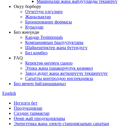
Машиналар жана жабдууларды текшерүү
Окуу борбору
Отчеттун үлгүлөрү
Жаңылыктар
Бронирование формасы
Куралдар
Биз жөнүндө
Кардар Testimonials
Компаниянын баалуулуктары
Шайкештиктер жана бүтүндүгү
Биз кимбиз
FAQ
Керектөө өнүмүн сыноо
Этика жана паракорчулук көзөмөл
Завод аудит жана жеткирүүчү текшерүүчү
Сапатты контролдоо инспекциясы
Биз менен байланышыңыз
English
Негизги бет
Продукциялар
Сиздин тармактар
Өнөр жай продукциялары
Энергетика жана электр станциясынын сапатын