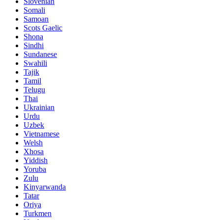
Slovenian
Somali
Samoan
Scots Gaelic
Shona
Sindhi
Sundanese
Swahili
Tajik
Tamil
Telugu
Thai
Ukrainian
Urdu
Uzbek
Vietnamese
Welsh
Xhosa
Yiddish
Yoruba
Zulu
Kinyarwanda
Tatar
Oriya
Turkmen