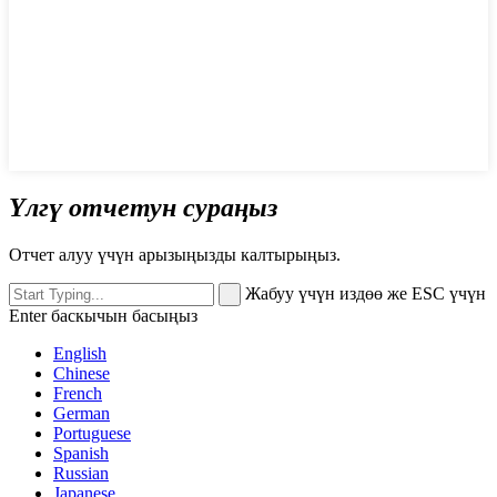
Үлгү отчетун сураңыз
Отчет алуу үчүн арызыңызды калтырыңыз.
Жабуу үчүн издөө же ESC үчүн
Enter баскычын басыңыз
English
Chinese
French
German
Portuguese
Spanish
Russian
Japanese