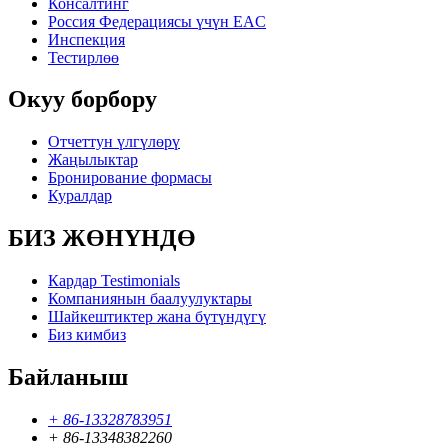
Консалтинг
Россия Федерациясы үчүн EAC
Инспекция
Тестирлөө
Окуу борбору
Отчеттун үлгүлөрү
Жаңылыктар
Бронирование формасы
Куралдар
БИЗ ЖӨНҮНДӨ
Кардар Testimonials
Компаниянын баалуулуктары
Шайкештиктер жана бүтүндүгү
Биз кимбиз
Байланыш
+ 86-13328783951
+ 86-13348382260