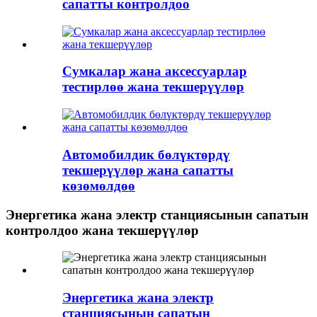
сапатты контролдоо
Сумкалар жана аксессуарлар
тестирлөө жана текшерүүлөр
Автомобилдик бөлүктөрдү
текшерүүлөр жана сапатты
көзөмөлдөө
Энергетика жана электр станциясынын сапатын
контролдоо жана текшерүүлөр
Энергетика жана электр
станциясынын сапатын