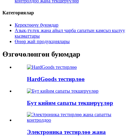
контролдоо жана текшерүүлөр
Категориялар
Керектөөчү буюмдар
Азык-түлүк жана айыл чарба сапатын камсыз кылуу
кызматтары
Өнөр жай продукциялары
Өзгөчөлөнгөн буюмдар
HardGoods тестирлөө
Бут кийим сапаты текшерүүлөр
Электроника тестирлөө жана