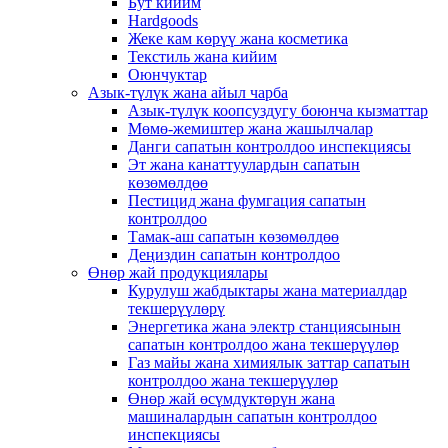
Бут кийим
Hardgoods
Жеке кам көрүү жана косметика
Текстиль жана кийим
Оюнчуктар
Азык-түлүк жана айыл чарба
Азык-түлүк коопсуздугу боюнча кызматтар
Мөмө-жемиштер жана жашылчалар
Данги сапатын контролдоо инспекциясы
Эт жана канаттуулардын сапатын
көзөмөлдөө
Пестицид жана фумгация сапатын
контролдоо
Тамак-аш сапатын көзөмөлдөө
Деңиздин сапатын контролдоо
Өнөр жай продукциялары
Курулуш жабдыктары жана материалдар
текшерүүлөрү
Энергетика жана электр станциясынын
сапатын контролдоо жана текшерүүлөр
Газ майы жана химиялык заттар сапатын
контролдоо жана текшерүүлөр
Өнөр жай өсүмдүктөрүн жана
машиналардын сапатын контролдоо
инспекциясы